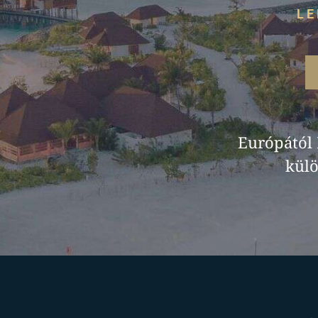
LE
Európától
külö