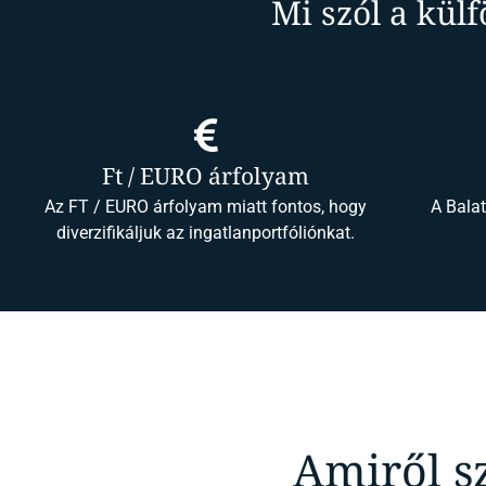
Mi szól a külf
Ft / EURO árfolyam
Az FT / EURO árfolyam miatt fontos, hogy
A Bala
diverzifikáljuk az ingatlanportfóliónkat.
Amiről s