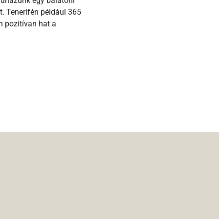
eruházunk egy balatoni
. Tenerifén például 365
 pozitívan hat a