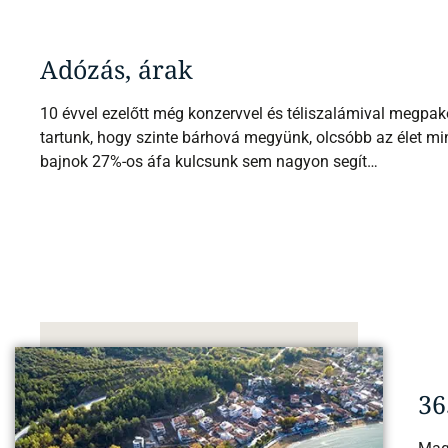
Adózás, árak
10 évvel ezelőtt még konzervvel és téliszalámival megpak
tartunk, hogy szinte bárhová megyünk, olcsóbb az élet min
bajnok 27%-os áfa kulcsunk sem nagyon segít…
36