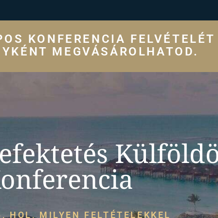
POS KONFERENCIA FELVÉTELÉT
GYKÉNT MEGVÁSÁROLHATOD.
efektetés Külföld
onferencia
, HOL, MILYEN FELTÉTELEKKEL