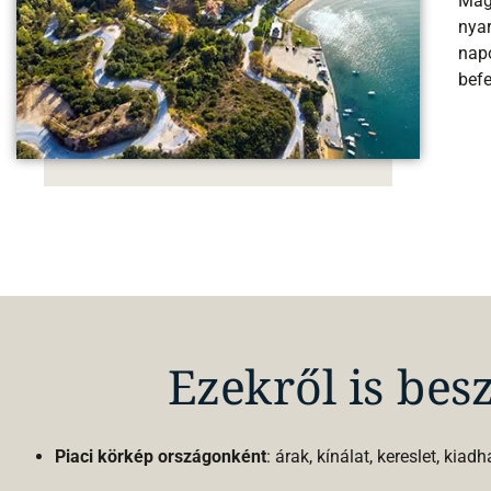
Magy
nyar
napo
bef
Ezekről is besz
Piaci körkép országonként
: árak, kínálat, kereslet, kiad