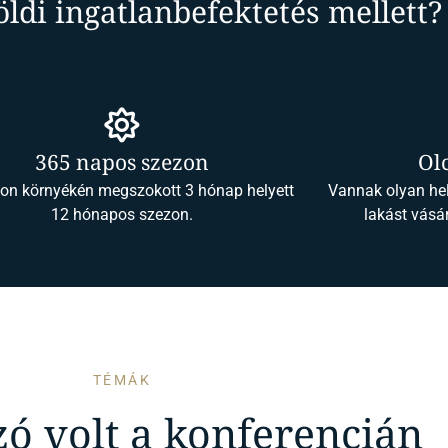
öldi ingatlanbefektetés mellett?
365 napos szezon
Ol
ton környékén megszokott 3 hónap helyett
Vannak olyan hel
12 hónapos szezon.
lakást vásá
TÉMÁK
zó volt a konferencián