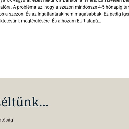
arok vagyunk, ezért nekünk a Balaton a riviéra. És szívesen b
alóra. A probléma az, hogy a szezon mindössze 4-5 hónapig tart
s a szezon. És az ingatlanárak nem magasabbak. Ez pedig igen
ektetésünk megtérülésére. És a hozam EUR alapú…
éltünk...
hatóság