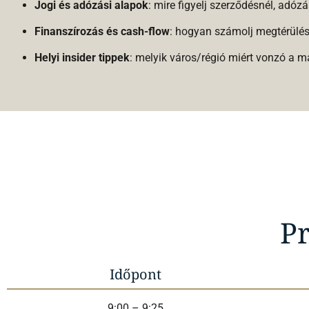
Jogi és adózási alapok
: mire figyelj szerződésnél, adóz
Finanszírozás és cash-flow
: hogyan számolj megtérülés
Helyi insider tippek
: melyik város/régió miért vonzó a 
P
Időpont
9:00 – 9:25