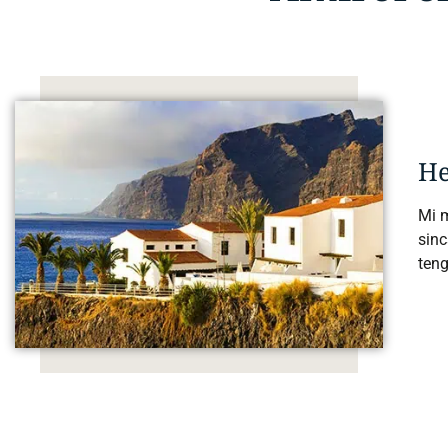
He
Mi 
sinc
teng