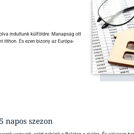
olva indultunk külföldre. Manapság ott
t itthon. És ezen bizony az Európa-
5 napos szezon