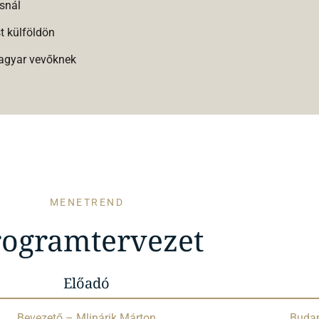
ásnál
t külföldön
magyar vevőknek
MENETREND
rogramtervezet
Előadó
Bevezető – Mlinárik Márton
Budap