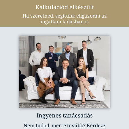
Kalkulációd elkészült
Ha szeretnéd, segítünk eligazodni az
ingatlaneladásban is
Ingyenes tanácsadás
Nem tudod, merre tovább? Kérdezz