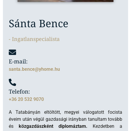
E-mail:
santa.bence@yhome.hu
Telefon:
+36 20 532 9070
A Tatabányán eltöltött, megyei válogatott focista
éveim után végül gazdasági irányban tanultam tovább
és
közgazdászként diplomáztam.
Kezdetben a
Fundamentánál szereztem tapasztalatot
személyi
bankárként
, azóta pedig már Marci csapatát erősítem,
mint ingatlanközvetítő. Én magam már
20 éves korom
óta aktív ingatlanbefektetőként tevékenykedem, így
az ingatlanértékesítés mellett befektetéssel
kapcsolatos kérdésekben is örömmel segítek.