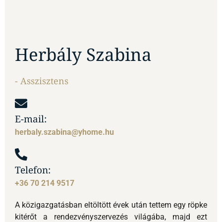
E-mail:
herbaly.szabina@yhome.hu
Telefon:
+36 70 214 9517
A közigazgatásban eltöltött évek után tettem egy röpke
kitérőt a rendezvényszervezés világába, majd ezt
követően ismertem meg Marcit. Azóta
a csapat
“hátvédjeként”, mint asszisztens segítem kollégáimat
és ügyfeleinket
a gördülékeny együttműködésben.
Célom
, hogy a gyakran körülményes ügymenetekből
ügyfelünk a lehető legkevesebbet észleljen és
teljeskörű,
pontos tájékoztatást kapjon
minden
folyamatról, hogy az ingatlan eladás vagy vétel