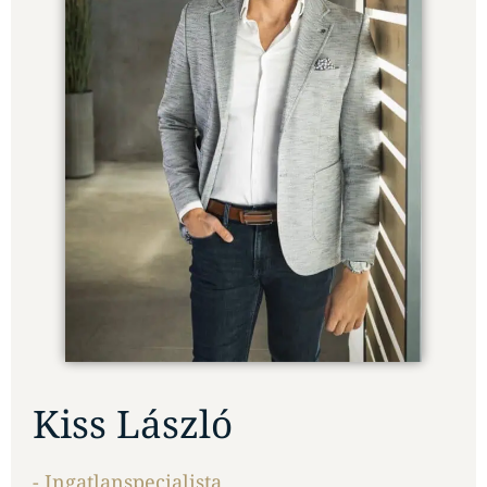
Kiss László
- Ingatlanspecialista
E-mail:
kiss.laszlo@yhome.hu
Telefon: