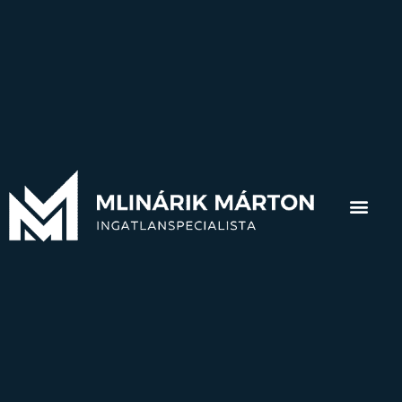
teljeskörű és minőségi szolgáltatást nyújtunk,
legyen szó akár ingatlan értékesítésről,
vételről vagy hitelügyintézésről. Tapasztalt
kollégáim legalább annyira felkészültek saját
területükön, mint jómagam, így biztos lehetsz
benne, hogy ingatlanügyeid jó kezekben
lesznek.
17
év tapasztalat