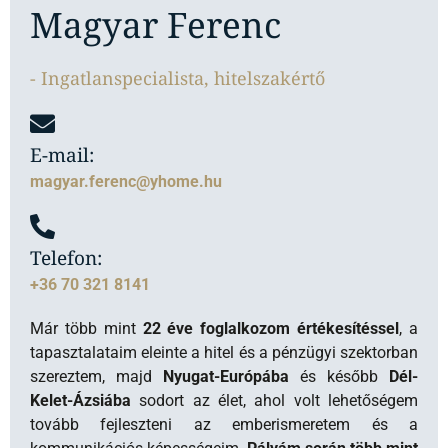
magyar.ferenc@yhome.hu
Telefon:
+36 70 321 8141
Már több mint
22 éve
foglalkozom értékesítéssel
, a
tapasztalataim eleinte a hitel és a pénzügyi szektorban
szereztem, majd
Nyugat-Európába
és később
Dél-
Kelet-Ázsiába
sodort az élet, ahol volt lehetőségem
tovább fejleszteni az emberismeretem és a
kommunikációs képességeim.
Pályám során több mint
100 ingatlan adás-vételben vettem részt.
Az évek
alatt az ingatlan és pénzügyi piacon megszerzett
tapasztalattal és szakértelmemmel
a legmagasabb
szintű ügyfél-elégedettség elérésére törekszem.