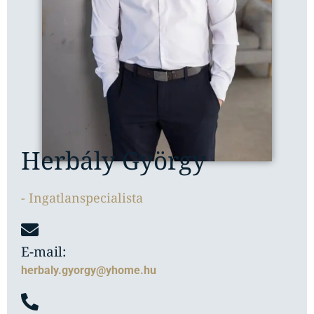
Herbály György
- Ingatlanspecialista
E-mail:
herbaly.gyorgy@yhome.hu
Telefon:
+36 70 431 2094
Herbály György vagyok, ingatlanspecialista. Ismét
Márton csapatát gyarapítom, néhány éves
megszakítás után. A pár éves szünet alatt sok
mindent kipróbáltam, megméretettem különböző