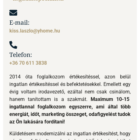
+36 70 611 3838
2014 óta foglalkozom értékesítéssel, azon belül
ingatlan értékesítéssel és befektetésekkel. Emellett egy
évig voltam irodavezető, ezáltal nem csak csinálom,
hanem tanítottam is a szakmát.
Maximum 10-15
ingatlannal foglalkozom egyszerre, ami által több
energiát, időt, marketing összeget, odafigyelést tudok
az Ön lakására fordítani!
Küldetésem modernizálni az ingatlan értékesítést, hogy
némileg felhígult szakmámban kitűnjek és értéket
képviseljek ügyfeleim számára.
Meghatározott ideig és egy abszolút működő
módszerrel dolgozom.
Az ingatlanjaim 98%-át sikeresen értékesítettem és
úgy kezelem a megbízásaimat, mintha a sajátom