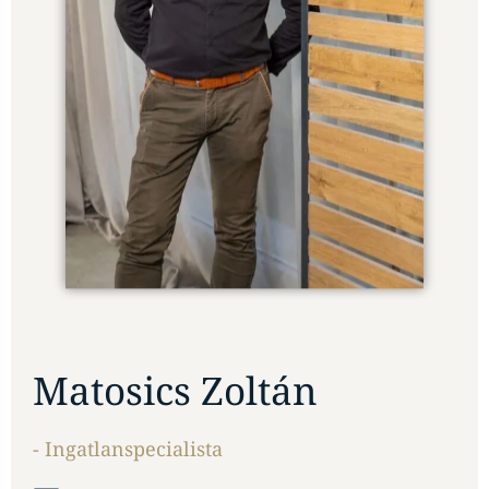
Matosics Zoltán
- Ingatlanspecialista
E-mail:
matosics.zoltan@yhome.hu
Telefon:
+36 30 360 8581