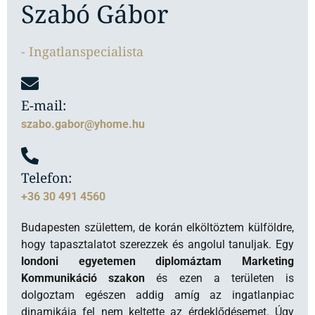
szabo.gabor@yhome.hu
Telefon:
+36 30 491 4560
Budapesten születtem, de korán elköltöztem külföldre,
hogy tapasztalatot szerezzek és angolul tanuljak. Egy
londoni egyetemen
diplomáztam Marketing
Kommunikáció szakon
és ezen a területen is
dolgoztam egészen addig amíg az ingatlanpiac
dinamikája fel nem keltette az érdeklődésemet. Úgy
érzem, hogy itt tökéletesen tudom kamatoztatni az
eddig megszerzett képességeket, hogy kiváló
élményben legyen az ügyfeleinknek része.
Mlinárik
Márton tanításával és iránymutatásával egy sikeres
és profi csapat tagja lehetek
, mindemellett ez
lehetőséget teremt, hogy a legjobb rálátásom legyen az
aktuális ingatlanpiacra.