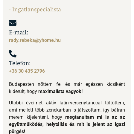
Telefon:
+36 30 435 2796
Budapesten nőttem fel és már egészen kicsiként
kiderült, hogy
maximalista vagyok!
Utóbbi éveimet aktív latin-versenytánccal töltöttem,
ami mellett több zenekarban is játszottam, így bátran
merem kijelenteni, hogy
megtanultam mi is az az
együttműködés, helytállás és mit is jelent az igazi
pörgés!
Egészen fiatalon dolgozni kezdtem és nagyon hamar
rájöttem, hogy emberekkel szeretnék foglalkozni.
Mindig is örömmel töltött el, amikor
elégedettséget
láttam ügyfeleim arcán, számomra ez jelenti a
motivációt.
És, hogy miért az ingatlanpiac?