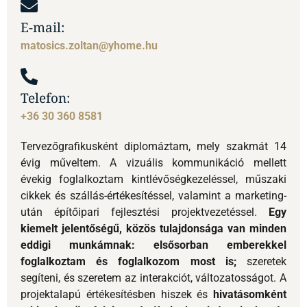
Tervezőgrafikusként diplomáztam, mely szakmát 14
évig műveltem. A vizuális kommunikáció mellett
évekig foglalkoztam kintlévőségkezeléssel, műszaki
cikkek és szállás-értékesítéssel, valamint a marketing-
után építőipari fejlesztési projektvezetéssel.
Egy
kiemelt jelentőségű, közös tulajdonsága van minden
eddigi munkámnak:
elsősorban emberekkel
foglalkoztam és foglalkozom most is;
szeretek
segíteni, és szeretem az interakciót, változatosságot. A
projektalapú értékesítésben hiszek és
hivatásomként
tekintek ügyfeleim értékeinek, igényeinek és
érzésvilágának megértésére.
Az ingatlanszféra
mindezek harmonikus arányú együttese számomra.
Kizárólag olyan feltételekkel dolgozom (kollégáimmal,
partnereinkkel együtt), hogy
kiemelt minőségben és
kiemelt figyelemmel tudjam végigkísérni minden rám
bízott ingatlan értékesítési projektemet.