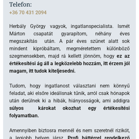
szegmensekben, majd rá kellett jönnöm, hogy
ez az
értékesítési ág áll a legközelebb hozzám, itt érzem jól
magam, itt tudok kiteljesedni.
Tudom, hogy ingatlanost választani nem könnyű
feladat, aki elsőre ideálisnak tűnik, arról csak hónapok
után derülnek ki a hibák, hiányosságok, ami addigra
súlyos károkat okozhat egy értékesítési
folyamatban.
Amennyiben biztosra mennél és nem szeretnél rizikót,
a legjobb helyen jársz.
Profi háttérrel rendelkező
csapatunk, minden támogatást megad amire szükség
lehet a gördülékeny üzlet lebonyolításához.
Ha lakásvásárláson vagy eladáson töröd a fejed
keress bátran, segítek.