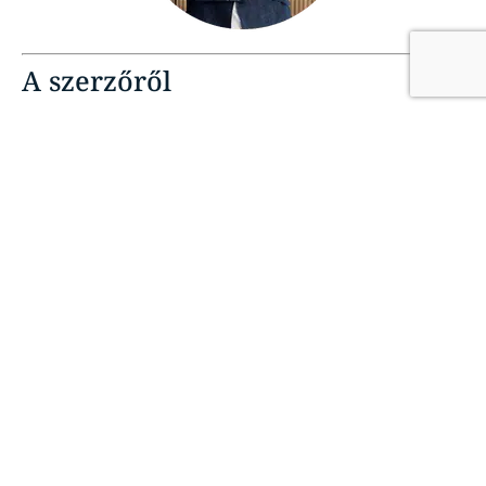
A szerzőről
Mlinárik Márton
– ingatlanközvetítő, befektetési
tanácsadó és a mlinarikmarton.hu alapítója. Több száz
lakáseladás után pontosan tudja, mit keresnek a vevők –
és hogyan érdemes hitelben, időzítésben, stratégiában
gondolkodni.
Ismerd meg őt itt →
LinkedIn profil
YouTube csatorna
Wikipedia szócikk
Spotify csatornám