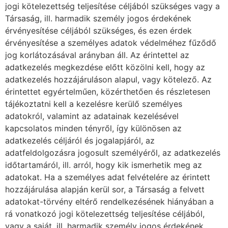
jogi kötelezettség teljesítése céljából szükséges vagy a
Társaság, ill. harmadik személy jogos érdekének
érvényesítése céljából szükséges, és ezen érdek
érvényesítése a személyes adatok védelméhez fűződő
jog korlátozásával arányban áll. Az érintettel az
adatkezelés megkezdése előtt közölni kell, hogy az
adatkezelés hozzájáruláson alapul, vagy kötelező. Az
érintettet egyértelműen, közérthetően és részletesen
tájékoztatni kell a kezelésre kerülő személyes
adatokról, valamint az adatainak kezelésével
kapcsolatos minden tényről, így különösen az
adatkezelés céljáról és jogalapjáról, az
adatfeldolgozásra jogosult személyéről, az adatkezelés
időtartamáról, ill. arról, hogy kik ismerhetik meg az
adatokat. Ha a személyes adat felvételére az érintett
hozzájárulása alapján kerül sor, a Társaság a felvett
adatokat-törvény eltérő rendelkezésének hiányában a
rá vonatkozó jogi kötelezettség teljesítése céljából,
vagy a saját, ill. harmadik személy jogos érdekének