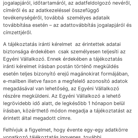
jogalapjáról, időtartamáról, az adatfeldolgozó nevéről,
címéről és az adatkezeléssel összefüggő
tevékenységéről, továbbá  személyes adataik
továbbítása esetén – az adattovábbítás jogalapjáról és
címzettjéről.
A tájékoztatás iránti kérelmet  az érintettek adatai
biztonsága érdekében  csak személyesen teljesíti az
Egyéni Vállalkozó. Ennek érdekében a tájékoztatás
iránti kérelmet írásban postán történő megküldés
esetén teljes bizonyító erejű magánokirat formájában,
e-mailben illetve faxon a megfelelő azonosító adatok
megadásával van lehetőség, az Egyéni Vállalkozó
részére megküldeni. Az Egyéni Vállalkozó a lehető
legrövidebb idő alatt, de legkésőbb 1 hónapon belül
írásban, közérthető módon megadja a tájékoztatást az
érintett által megadott címre.
Felhívjuk a figyelmet, hogy évente egy-egy adatkörre
vonatkozó tájékoztatás ingyenes, további