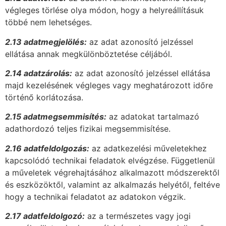
végleges törlése olya módon, hogy a helyreállításuk
többé nem lehetséges.
2.13 adatmegjelölés:
az adat azonosító jelzéssel
ellátása annak megkülönböztetése céljából.
2.14 adatzárolás:
az adat azonosító jelzéssel ellátása
majd kezelésének végleges vagy meghatározott időre
történő korlátozása.
2.15 adatmegsemmisítés:
az adatokat tartalmazó
adathordozó teljes fizikai megsemmisítése.
2.16 adatfeldolgozás:
az adatkezelési műveletekhez
kapcsolódó technikai feladatok elvégzése. Függetlenül
a műveletek végrehajtásához alkalmazott módszerektől
és eszközöktől, valamint az alkalmazás helyétől, feltéve
hogy a technikai feladatot az adatokon végzik.
2.17 adatfeldolgozó:
az a természetes vagy jogi