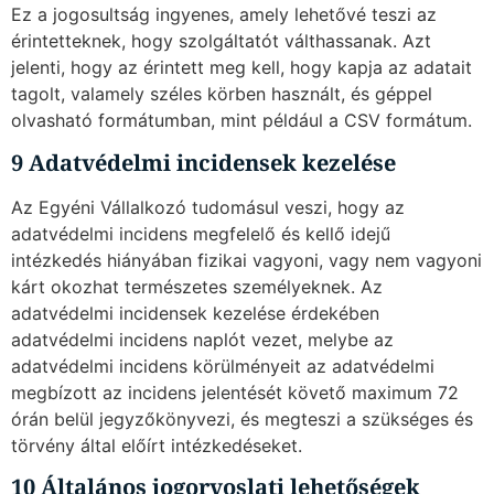
Ez a jogosultság ingyenes, amely lehetővé teszi az
érintetteknek, hogy szolgáltatót válthassanak. Azt
jelenti, hogy az érintett meg kell, hogy kapja az adatait
tagolt, valamely széles körben használt, és géppel
olvasható formátumban, mint például a CSV formátum.
9 Adatvédelmi incidensek kezelése
Az Egyéni Vállalkozó tudomásul veszi, hogy az
adatvédelmi incidens megfelelő és kellő idejű
intézkedés hiányában fizikai vagyoni, vagy nem vagyoni
kárt okozhat természetes személyeknek. Az
adatvédelmi incidensek kezelése érdekében
adatvédelmi incidens naplót vezet, melybe az
adatvédelmi incidens körülményeit az adatvédelmi
megbízott az incidens jelentését követő maximum 72
órán belül jegyzőkönyvezi, és megteszi a szükséges és
törvény által előírt intézkedéseket.
10 Általános jogorvoslati lehetőségek