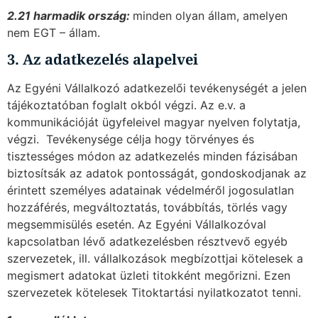
2.21 harmadik ország:
minden olyan állam, amelyen
nem EGT – állam.
3. Az adatkezelés alapelvei
Az Egyéni Vállalkozó adatkezelői tevékenységét a jelen
tájékoztatóban foglalt okból végzi. Az e.v. a
kommunikációját ügyfeleivel magyar nyelven folytatja,
végzi. Tevékenysége célja hogy törvényes és
tisztességes módon az adatkezelés minden fázisában
biztosítsák az adatok pontosságát, gondoskodjanak az
érintett személyes adatainak védelméről jogosulatlan
hozzáférés, megváltoztatás, továbbítás, törlés vagy
megsemmisülés esetén. Az Egyéni Vállalkozóval
kapcsolatban lévő adatkezelésben résztvevő egyéb
szervezetek, ill. vállalkozások megbízottjai kötelesek a
megismert adatokat üzleti titokként megőrizni. Ezen
szervezetek kötelesek Titoktartási nyilatkozatot tenni.