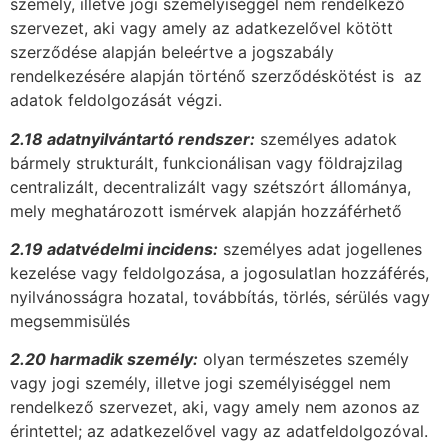
személy, illetve jogi személyiséggel nem rendelkező
szervezet, aki vagy amely az adatkezelővel kötött
szerződése alapján beleértve a jogszabály
rendelkezésére alapján történő szerződéskötést is  az
adatok feldolgozását végzi.
2.18 adatnyilvántartó rendszer:
személyes adatok
bármely strukturált, funkcionálisan vagy földrajzilag
centralizált, decentralizált vagy szétszórt állománya,
mely meghatározott ismérvek alapján hozzáférhető
2.19 adatvédelmi incidens:
személyes adat jogellenes
kezelése vagy feldolgozása, a jogosulatlan hozzáférés,
nyilvánosságra hozatal, továbbítás, törlés, sérülés vagy
megsemmisülés
2.20 harmadik személy:
olyan természetes személy
vagy jogi személy, illetve jogi személyiséggel nem
rendelkező szervezet, aki, vagy amely nem azonos az
érintettel; az adatkezelővel vagy az adatfeldolgozóval.