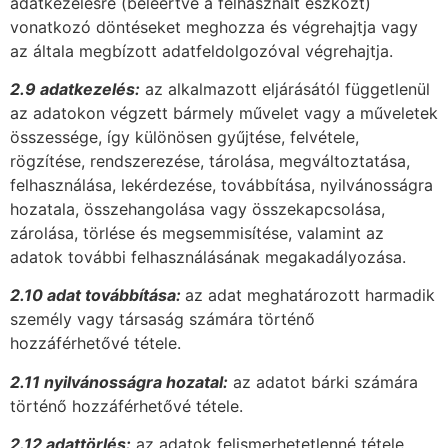
adatkezelésre (beleértve a felhasznált eszközt)
vonatkozó döntéseket meghozza és végrehajtja vagy
az általa megbízott adatfeldolgozóval végrehajtja.
2.9 adatkezelés:
az alkalmazott eljárásától függetlenül
az adatokon végzett bármely művelet vagy a műveletek
összessége, így különösen gyűjtése, felvétele,
rögzítése, rendszerezése, tárolása, megváltoztatása,
felhasználása, lekérdezése, továbbítása, nyilvánosságra
hozatala, összehangolása vagy összekapcsolása,
zárolása, törlése és megsemmisítése, valamint az
adatok további felhasználásának megakadályozása.
2.10 adat továbbítása:
az adat meghatározott harmadik
személy vagy társaság számára történő
hozzáférhetővé tétele.
2.11 nyilvánosságra hozatal:
az adatot bárki számára
történő hozzáférhetővé tétele.
2.12 adattörlés:
az adatok felismerhetetlenné tétele,