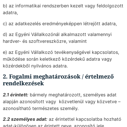
b) az informatikai rendszerben kezelt vagy feldolgozott
adatra,
c) az adatkezelés eredményeképpen létrejött adatra,
d) az Egyéni Vállalkozónál alkalmazott valamennyi
hardver- és szoftvereszközre, valamint
e) az Egyéni Vállalkozó tevékenységével kapcsolatos,
működése során keletkező közérdekű adatra vagy
közérdekből nyilvános adatra.
2. Fogalmi meghatározások / értelmező
rendelkezések
2.1 érintett:
bármely meghatározott, személyes adat
alapján azonosított vagy  közvetlenül vagy közvetve –
azonosítható természetes személy.
2.2 személyes adat:
az érintettel kapcsolatba hozható
adat-különösen az érintett neve, azonosító jele,