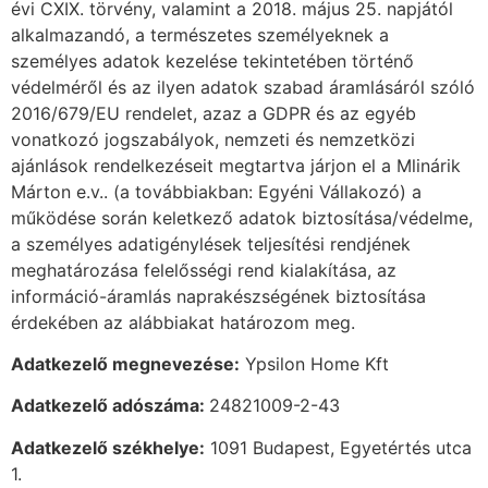
évi CXIX. törvény, valamint a 2018. május 25. napjától
alkalmazandó, a természetes személyeknek a
személyes adatok kezelése tekintetében történő
védelméről és az ilyen adatok szabad áramlásáról szóló
2016/679/EU rendelet, azaz a GDPR és az egyéb
vonatkozó jogszabályok, nemzeti és nemzetközi
ajánlások rendelkezéseit megtartva járjon el a Mlinárik
Márton e.v.. (a továbbiakban: Egyéni Vállakozó) a
működése során keletkező adatok biztosítása/védelme,
a személyes adatigénylések teljesítési rendjének
meghatározása felelősségi rend kialakítása, az
információ-áramlás naprakészségének biztosítása
érdekében az alábbiakat határozom meg.
Adatkezelő megnevezése:
Ypsilon Home Kft
Adatkezelő adószáma:
24821009-2-43
Adatkezelő székhelye:
1091 Budapest, Egyetértés utca
1.