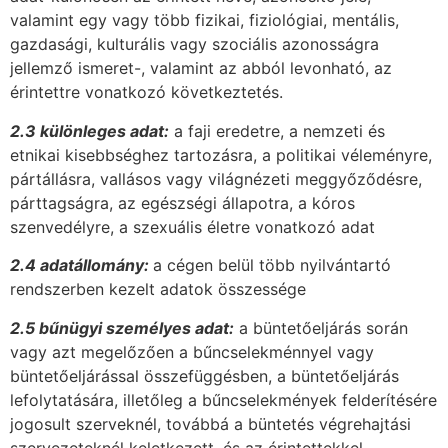
valamint egy vagy több fizikai, fiziológiai, mentális,
gazdasági, kulturális vagy szociális azonosságra
jellemző ismeret-, valamint az abból levonható, az
érintettre vonatkozó következtetés.
2.3 különleges adat:
a faji eredetre, a nemzeti és
etnikai kisebbséghez tartozásra, a politikai véleményre,
pártállásra, vallásos vagy világnézeti meggyőződésre,
párttagságra, az egészségi állapotra, a kóros
szenvedélyre, a szexuális életre vonatkozó adat
2.4 adatállomány:
a cégen belül több nyilvántartó
rendszerben kezelt adatok összessége
2.5 bűnügyi személyes adat:
a büntetőeljárás során
vagy azt megelőzően a bűncselekménnyel vagy
büntetőeljárással összefüggésben, a büntetőeljárás
lefolytatására, illetőleg a bűncselekmények felderítésére
jogosult szerveknél, továbbá a büntetés végrehajtási
szervezeteknél keletkezett, és az érintettekkel