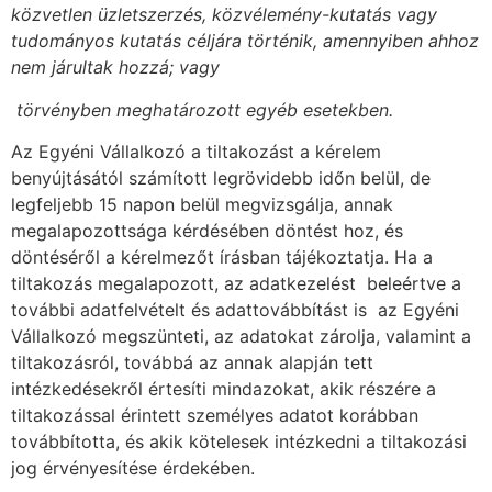
közvetlen üzletszerzés, közvélemény-kutatás vagy
tudományos kutatás céljára történik, amennyiben ahhoz
nem járultak hozzá; vagy
 törvényben meghatározott egyéb esetekben.
Az Egyéni Vállalkozó a tiltakozást a kérelem
benyújtásától számított legrövidebb időn belül, de
legfeljebb 15 napon belül megvizsgálja, annak
megalapozottsága kérdésében döntést hoz, és
döntéséről a kérelmezőt írásban tájékoztatja. Ha a
tiltakozás megalapozott, az adatkezelést  beleértve a
további adatfelvételt és adattovábbítást is  az Egyéni
Vállalkozó megszünteti, az adatokat zárolja, valamint a
tiltakozásról, továbbá az annak alapján tett
intézkedésekről értesíti mindazokat, akik részére a
tiltakozással érintett személyes adatot korábban
továbbította, és akik kötelesek intézkedni a tiltakozási
jog érvényesítése érdekében.