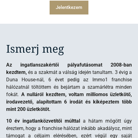
Jelentkezem
Ismerj meg
Az ingatlanszakértői pályafutásomat 2008-ban
kezdtem,
és a szakmát a válság idején tanultam. 3 évig a
Duna House-nál, 6 évet pedig az Immo1 franchise
hálózatnál töltöttem és bejártam a szamárlétra minden
fokát.
A nulláról kezdtem, voltam milliomos üzletkötő,
irodavezető, alapítottam 6 irodát és kiképeztem több
mint 200 üzletkötőt.
10 év ingatlanközvetítői múlttal
a hátam mögött úgy
éreztem, hogy a franchise hálózat inkább akadályoz, mint
támogat a céljaim elérésében, ezért végül egy saját