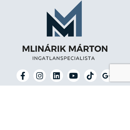
Profi és megbízható
ingatlanértékesítés Budapesten és
környékén