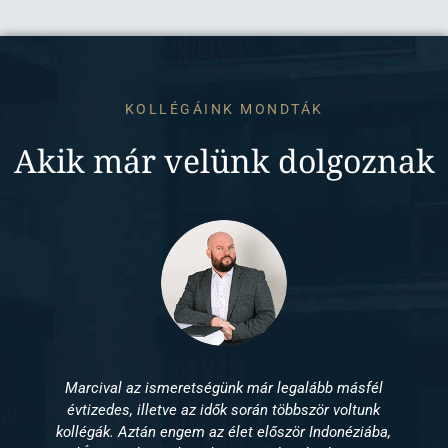
KOLLÉGÁINK MONDTÁK
Akik már velünk dolgoznak
egalább másfél
Rebeka néhány évvel ezelőtt egy ingatla
öbbször voltunk
dolgozott, ahol egyértelművé vált szá
zör Indonéziába,
hosszú távon is ezzel szeretne foglalk