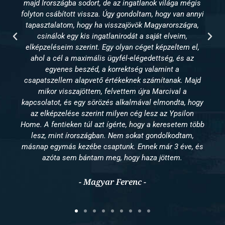
lanok világa mégis
rájött, hogy egy nagyobb hálózat nem 
am, hogy van annyi
lehetőséget arra, hogy 100%-ban azt a m
 Magyarországra,
színvonalat képviselje, amelyet ügyfélké
 saját elveim,
elvárna. Ekkor csatlakozott a csapatunk
get képzeltem el,
ma már ő is büszkén képvisel
edettség, és az
 valamint a
- Rády Rebeka -
 számítanak. Majd
ra Marcival a
val elmondta, hogy
lesz az Ypsilon
gy a keresetem több
t gondolkodtam,
nek már 3 éve, és
aza jöttem.
-