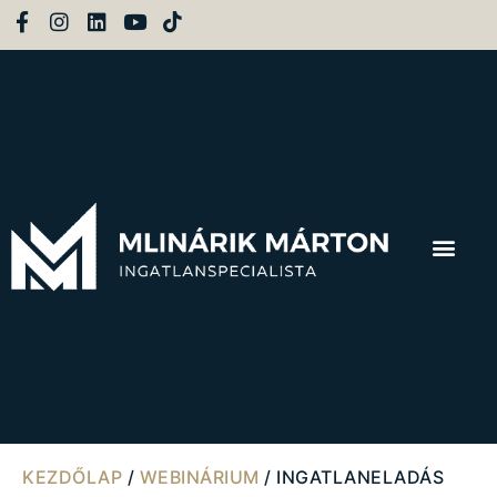
KEZDŐLAP
/
WEBINÁRIUM
/ INGATLANELADÁS