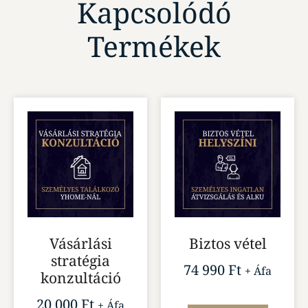
Kapcsolódó
Termékek
Vásárlási
Biztos vétel
stratégia
74 990
Ft
+ Áfa
konzultáció
20 000
Ft
+ Áfa