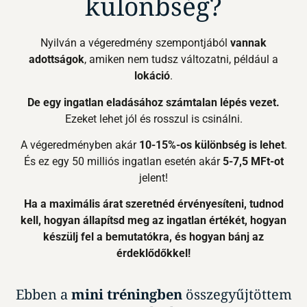
különbség?
Nyilván a végeredmény szempontjából
vannak
adottságok
, amiken nem tudsz változatni, például a
lokáció
.
De egy ingatlan eladásához számtalan lépés vezet.
Ezeket lehet jól és rosszul is csinálni.
A végeredményben akár
10-15%-os különbség is lehet
.
És ez egy 50 milliós ingatlan esetén akár
5-7,5 MFt-ot
jelent!
Ha a maximális árat szeretnéd érvényesíteni, tudnod
kell, hogyan állapítsd meg az ingatlan értékét, hogyan
készülj fel a bemutatókra, és hogyan bánj az
érdeklődőkkel!
Ebben a
mini tréningben
összegyűjtöttem