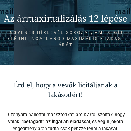
Az ármaximalizálás 12 lépése
INGYENES HÍRLEVÉL SOROZAT, AMI SEGÍT
ELÉRNI INGATLANOD MAXIMÁLIS ELADÁSI
ÁRÁT
Érd el, hogy a vevők licitáljanak a
lakásodért!
Bizonyára hallottál már sztorikat, amik arról szóltak, hogy
valaki
“beragadt” az ingatlan eladással
, és végül jókora
engedmény árán tudta csak pénzzé tenni a lakását.