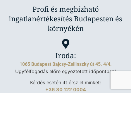
Profi és megbízható
ingatlanértékesítés Budapesten és
környékén
Iroda:
1065 Budapest Bajcsy-Zsilinszky út 45. 4/4.
Ügyfélfogadás előre egyeztetett időpontban!
Kérdés esetén itt érsz el minket:
+36 30 122 0004
Adatkezelési tájékoztató
|
Ingatlanpiac
| Készítette:
Fru