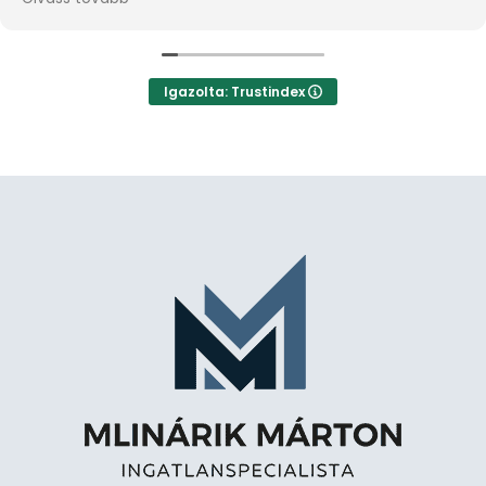
hozzáállást tanúsított ahhoz, hogy az ingatlanomat
minél hamarabb, és számomra minél megfelelőbben
értékesíteni tudjam. Ezúton is köszönöm az
együttműködést.
Igazolta: Trustindex