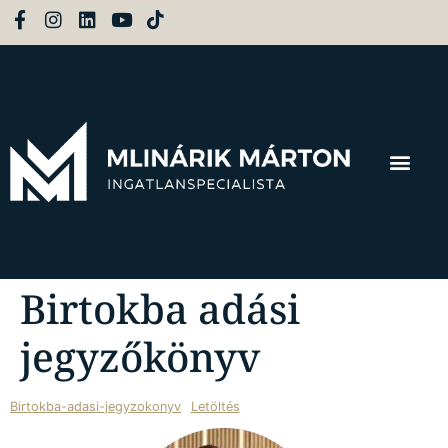
Birtokba adási
jegyzőkönyv
Birtokba-adasi-jegyzokonyv
Letöltés