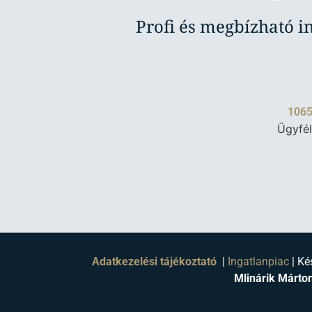
Profi és megbízható i
1065
Ügyfél
Adatkezelési tájékoztató
|
Ingatlanpiac
| Ké
Mlinárik Márton