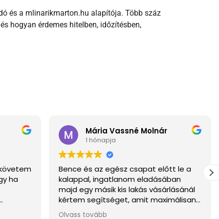
dó és a mlinarikmarton.hu alapítója. Több száz
 és hogyan érdemes hitelben, időzítésben,
Mária Vassné Molnár
1 hónapja
a követem
Bence és az egész csapat előtt le a
gy ha
kalappal, ingatlanom eladásában
majd egy másik kis lakás vásárlásánál
kértem segítséget, amit maximálisan
, külön
meg is kaptam. Ügyvédet és hitelt is
Olvass tovább