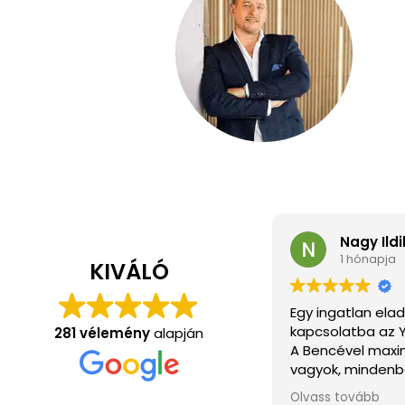
Nagy Ildi
1 hónapja
KIVÁLÓ
Egy ingatlan ela
kapcsolatba az Y
281 vélemény
alapján
A Bencével maxi
vagyok, mindenb
volt. Ha elérni 
Olvass tovább