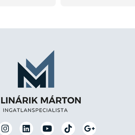
 kaptam Tőle egy
köszönöm Bencének a profi
rs, precíz hozzáállást
hozzáállást. Később is bizalo
, hogy az
fordulok hozzájuk!
nél hamarabb, és
 megfelelőbben
am. Ezúton is
yüttműködést.