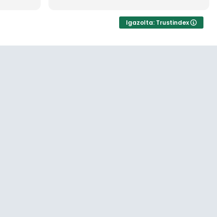
segítettek találni, akikkel szintén
mmal
teljesen rendben mentek a dolgok. Sok
rosszat hall az ember az
Igazolta: Trustindex
ingatlanosokrol, de minden
sztereotípia megdőlt az én
esetemben. Emberileg és szakmailag
is a maximumot kaptam. Köszönöm…