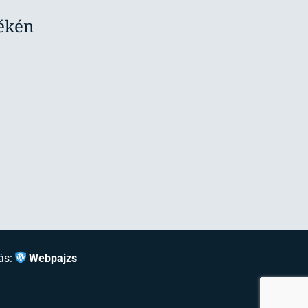
yékén
ás:
Webpajzs