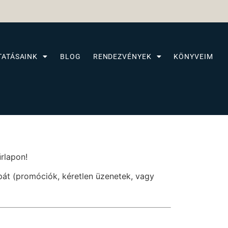
TATÁSAINK
BLOG
RENDEZVÉNYEK
KÖNYVEIM
űrlapon!
pát (promóciók, kéretlen üzenetek, vagy