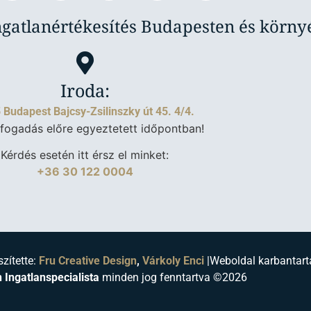
ngatlanértékesítés Budapesten és körn
Iroda:
 Budapest Bajcsy-Zsilinszky út 45. 4/4.
fogadás előre egyeztetett időpontban!
Kérdés esetén itt érsz el minket:
+36 30 122 0004
szítette:
Fru Creative Design
,
Várkoly Enci
|
Weboldal karbantart
 Ingatlanspecialista
minden jog fenntartva ©2026