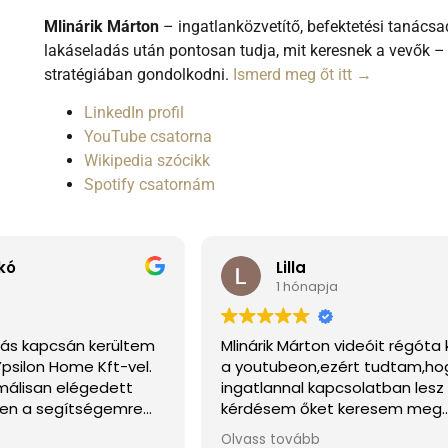
Mlinárik Márton
– ingatlanközvetítő, befektetési tanácsa
lakáseladás után pontosan tudja, mit keresnek a vevők –
stratégiában gondolkodni.
Ismerd meg őt itt →
LinkedIn profil
YouTube csatorna
Wikipedia szócikk
Spotify csatornám
kó
Lilla
1 hónapja
dás kapcsán kerültem
Mlinárik Márton videóit régót
psilon Home Kft-vel.
a youtubeon,ezért tudtam,ho
málisan elégedett
ingatlannal kapcsolatban lesz
en a segítségemre
kérdésem őket keresem meg.
nem tudtam telefonon,
Döntésemet nem bántam meg
Olvass tovább