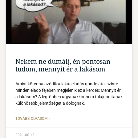
Nekem ne dumálj, én pontosan
tudom, mennyit ér a lakásom
Amint körvonalazódik a lakáseladás gondolata, szinte
minden eladó fejében megjelenik ez a kérdés: Mennyit ér
a lakásom? A legtöbben ugyanakkor nem tulajdonítanak
különösebb jelentőséget a dolognak.
TOVÁBB OLVASOM »
2021.06.13.