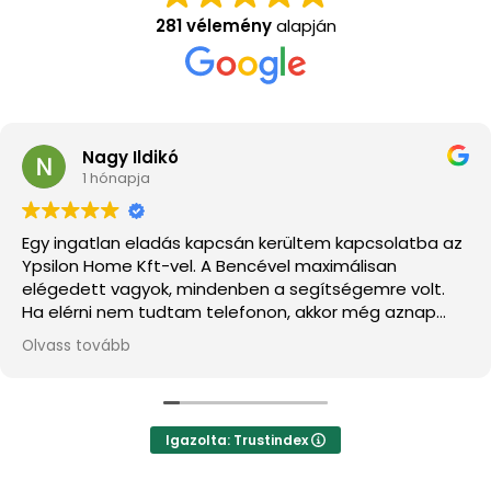
281 vélemény
alapján
Nagy Ildikó
1 hónapja
Egy ingatlan eladás kapcsán kerültem kapcsolatba az
Ypsilon Home Kft-vel. A Bencével maximálisan
elégedett vagyok, mindenben a segítségemre volt.
Ha elérni nem tudtam telefonon, akkor még aznap
kaptam Tőle egy visszahívást. Gyors, precíz
Olvass tovább
hozzáállást tanúsított ahhoz, hogy az ingatlanomat
minél hamarabb, és számomra minél megfelelőbben
értékesíteni tudjam. Ezúton is köszönöm az
együttműködést.
Igazolta: Trustindex