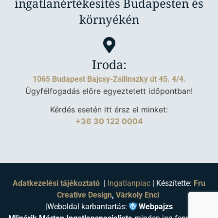
ingatlanértékesítés Budapesten és
környékén
Iroda:
1065 Budapest Bajcsy-Zsilinszky út 45. 4/4.
Ügyfélfogadás előre egyeztetett időpontban!
Kérdés esetén itt érsz el minket:
+36 30 122 0004
Adatkezelési tájékoztató
|
Ingatlanpiac
| Készítette:
Fru
Creative Design
,
Várkoly Enci
|
Weboldal karbantartás:
Webpajzs