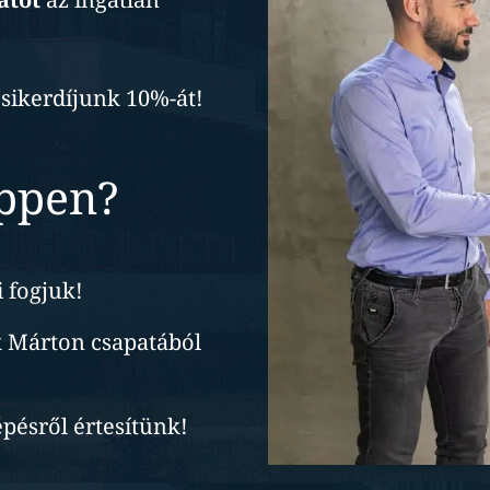
sikerdíjunk 10%-át!
éppen?
 fogjuk!
k Márton csapatából
épésről értesítünk!