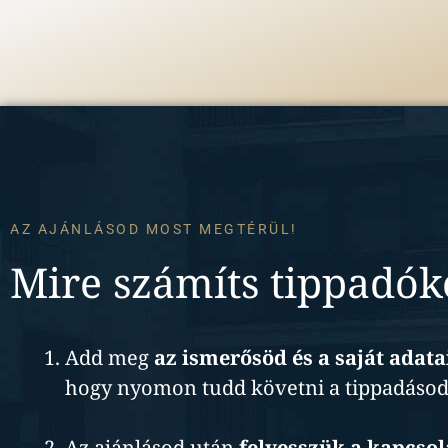
AZ AJÁNLÁSOD MOST MEGTÉRÜL!
Mire számíts tippadók
Add meg
az ismerősöd és a saját adata
hogy nyomon tudd követni a tippadásod 
Az ajánlásod után
felvesszük a kapcsol