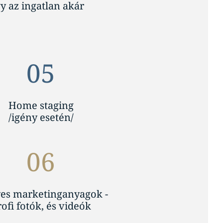
gy az ingatlan akár
05
Home staging
/igény esetén/
06
es marketinganyagok -
rofi fotók, és videók