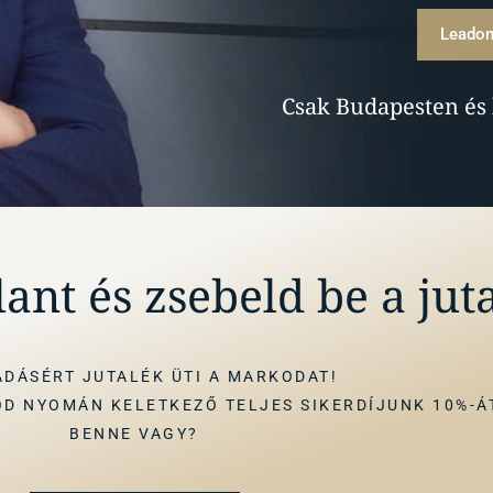
Leadom
Csak Budapesten és
lant és zsebeld be a jut
ADÁSÉRT JUTALÉK ÜTI A MARKODAT!
D NYOMÁN KELETKEZŐ TELJES SIKERDÍJUNK 10%-Á
BENNE VAGY?