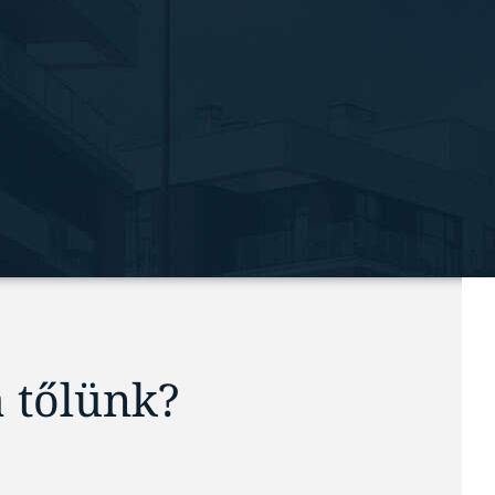
a tőlünk?