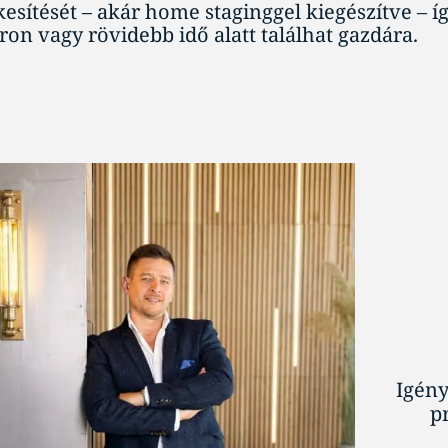
kesítését – akár home staginggel kiegészítve – í
on vagy rövidebb idő alatt találhat gazdára.
Igény
p