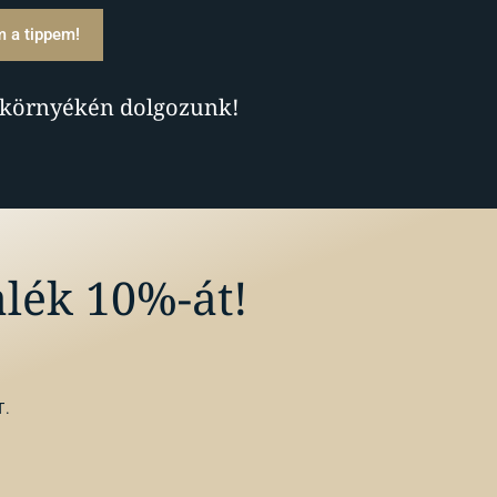
 a tippem!
 környékén dolgozunk!
alék 10%-át!
T.