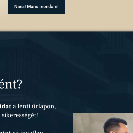
Naná! Máris mondom!
ént?
idat
a lenti űrlapon,
sikerességét!
atot
az ingatlan