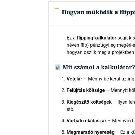
Hogyan működik a flipp
Ez a
flipping kalkulátor
segít ki
néven flip) pénzügyileg megéri-e
hogyan oszlik meg a projektben a 
Mit számol a kalkulátor?
Vételár
– Mennyibe kerül az ing
Felújítás költsége
– Mennyit köl
Kiegészítő költségek
– Ilyen lehe
stb.
Várható eladási ár
– Mennyiért le
Megmaradó nyereség
– Ez a kü