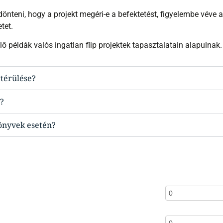
ldönteni, hogy a projekt megéri-e a befektetést, figyelembe véve a
tet.
ő példák valós ingatlan flip projektek tapasztalatain alapulnak.
gtérülése?
z?
önyvek esetén?