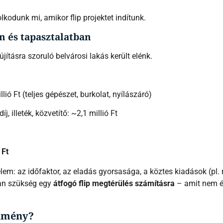
kodunk mi, amikor flip projektet indítunk.
n és tapasztalatban
jításra szoruló belvárosi lakás került elénk.
llió Ft (teljes gépészet, burkolat, nyílászáró)
díj, illeték, közvetítő: ~2,1 millió Ft
 Ft
elem: az időfaktor, az eladás gyorsasága, a köztes kiadások (pl. r
van szükség egy
átfogó flip megtérülés számításra
– amit nem é
edmény?