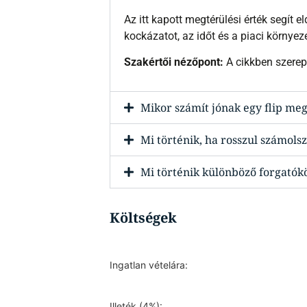
Az itt kapott megtérülési érték segít e
kockázatot, az időt és a piaci környeze
Szakértői nézőpont:
A cikkben szerepl
Mikor számít jónak egy flip me
Mi történik, ha rosszul számols
Mi történik különböző forgatók
Költségek
Ingatlan vételára:
Illeték (4%):