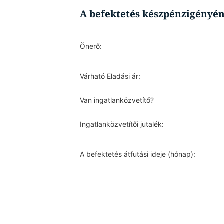
A befektetés készpénzigényé
Önerő:
Várható Eladási ár:
Van ingatlanközvetítő?
Ingatlanközvetítői jutalék:
A befektetés átfutási ideje (hónap):