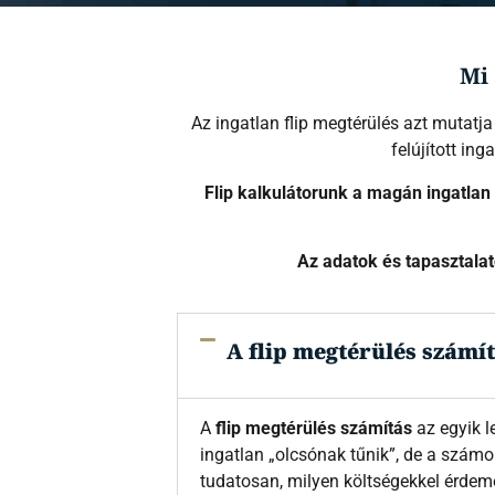
Mi 
Az ingatlan flip megtérülés azt mutatj
felújított in
Flip kalkulátorunk a magán ingatlan
Az adatok és tapasztalat
A flip megtérülés számí
A
flip megtérülés számítás
az egyik l
ingatlan „olcsónak tűnik”, de a szám
tudatosan, milyen költségekkel érdem