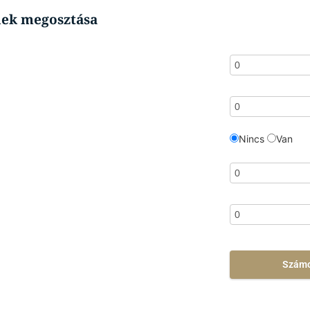
nek megosztása
Nincs
Van