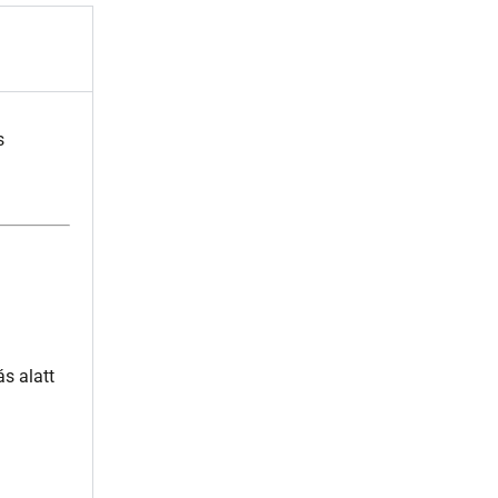
s
ás alatt