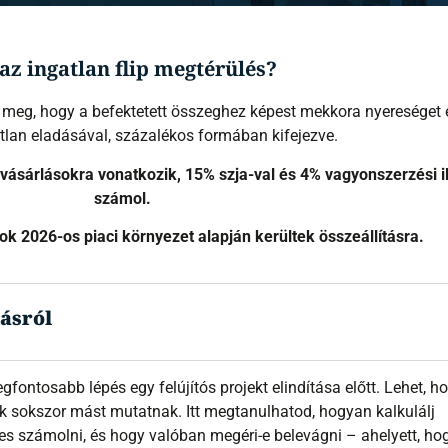
az ingatlan flip megtérülés?
a meg, hogy a befektetett összeghez képest mekkora nyereséget é
gatlan eladásával, százalékos formában kifejezve.
 vásárlásokra vonatkozik,
15% szja-val és 4% vagyonszerzési i
számol.
ok 2026-os piaci környezet alapján kerültek összeállításra.
tásról
egfontosabb lépés egy felújítós projekt elindítása előtt. Lehet, h
ok sokszor mást mutatnak. Itt megtanulhatod, hogyan kalkulálj
es számolni, és hogy valóban megéri-e belevágni – ahelyett, ho