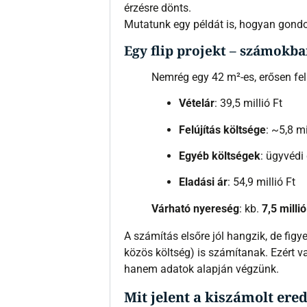
érzésre dönts.
Mutatunk egy példát is, hogyan gondol
Egy flip projekt – számokba
Nemrég egy 42 m²-es, erősen felú
Vételár
: 39,5 millió Ft
Felújítás költsége
: ~5,8 mi
Egyéb költségek
: ügyvédi 
Eladási ár
: 54,9 millió Ft
Várható nyereség
: kb.
7,5 millió
A számítás elsőre jól hangzik, de figy
közös költség) is számítanak. Ezért 
hanem adatok alapján végzünk.
Mit jelent a kiszámolt er