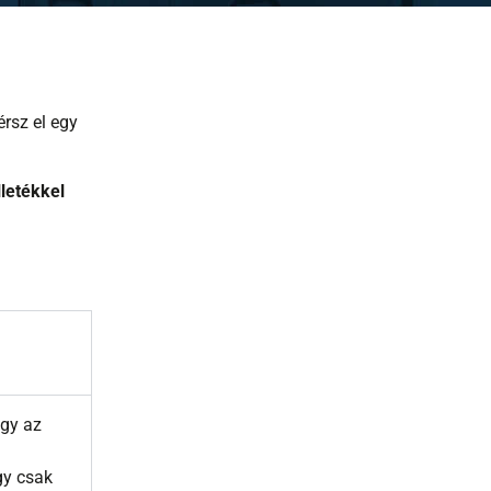
rsz el egy
lletékkel
ogy az
gy csak