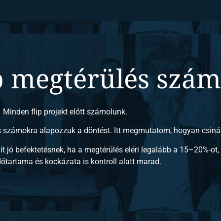
p megtérülés szám
Minden flip projekt előtt számolunk.
 számokra alapozzuk a döntést. Itt megmutatom, hogyan csinál
ít jó befektetésnek, ha a megtérülés eléri legalább a 15–20%-ot
dőtartama és kockázata is kontroll alatt marad.