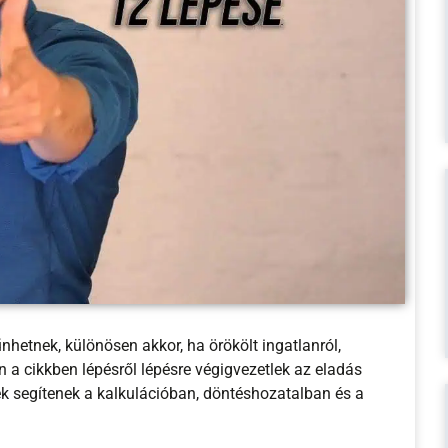
hetnek, különösen akkor, ha örökölt ingatlanról,
 a cikkben lépésről lépésre végigvezetlek az eladás
ek segítenek a kalkulációban, döntéshozatalban és a
yáltalán nem exakt tudomány. Eredményt elérni