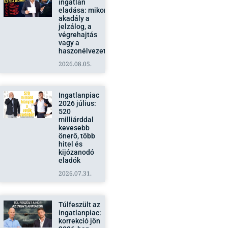
akadály a
jelzálog, a
végrehajtás
vagy a
haszonélvezet?
2026.08.05.
Ingatlanpiac
2026 július:
520
milliárddal
kevesebb
önerő, több
hitel és
kijózanodó
eladók
2026.07.31.
Túlfeszült az
ingatlanpiac:
korrekció jön
2026-ban,
vagy csak