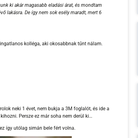
évő lakásra. De így nem sok esély maradt, mert 6
ingatlanos kolléga, aki okosabbnak tűnt nálam.
olok neki 1 évet, nem bukja a 3M foglalót, és ide a
 kihozni. Persze ez már soha nem derül ki…
 ez így utólag simán bele fért volna.