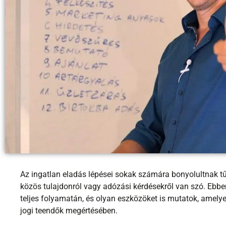
Az ingatlan eladás lépései sokak számára bonyolultnak tűn
közös tulajdonról vagy adózási kérdésekről van szó. Ebben
teljes folyamatán, és olyan eszközöket is mutatok, amely
jogi teendők megértésében.
Az ingatlan eladás menete nem egy kőbe vésett dolog, eg