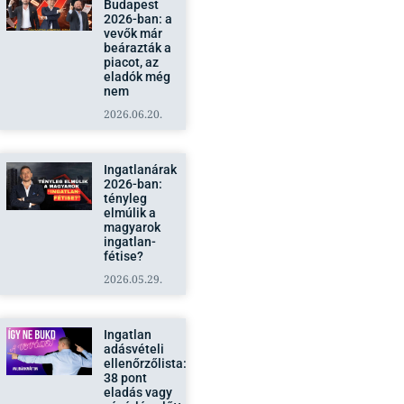
vevők már
beárazták a
piacot, az
eladók még
nem
2026.06.20.
Ingatlanárak
2026-ban:
tényleg
elmúlik a
magyarok
ingatlan-
fétise?
2026.05.29.
Ingatlan
adásvételi
ellenőrzőlista:
38 pont
eladás vagy
vásárlás előtt