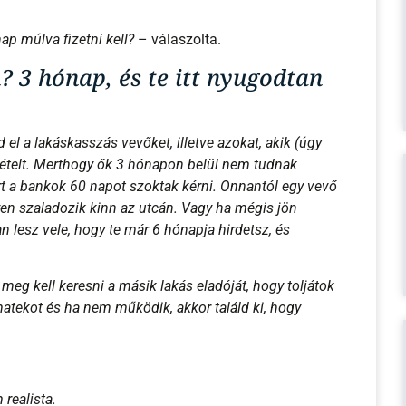
ap múlva fizetni kell?
– válaszolta.
? 3 hónap, és te itt nyugodtan
 el a lakáskasszás vevőket, illetve azokat, akik (úgy
 vételt. Merthogy ők 3 hónapon belül nem tudnak
ert a bankok 60 napot szoktak kérni. Onnantól egy vevő
yen szaladozik kinn az utcán. Vagy ha mégis jön
n lesz vele, hogy te már 6 hónapja hirdetsz, és
 meg kell keresni a másik lakás eladóját, hogy toljátok
 matekot és ha nem működik, akkor találd ki, hogy
realista.
ozunk ki akár magasabb eladási árat, és mondtam