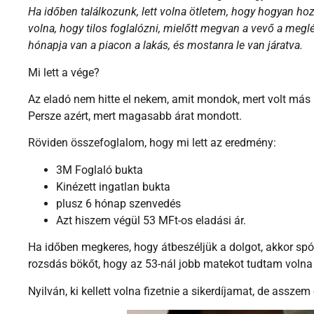
volna, hogy tilos foglalózni, mielőtt megvan a vevő a megl
hónapja van a piacon a lakás, és mostanra le van járatva.
Mi lett a vége?
Az eladó nem hitte el nekem, amit mondok, mert volt más 
Persze azért, mert magasabb árat mondott.
Röviden összefoglalom, hogy mi lett az eredmény:
3M Foglaló bukta
Kinézett ingatlan bukta
plusz 6 hónap szenvedés
Azt hiszem végül 53 MFt-os eladási ár.
Ha időben megkeres, hogy átbeszéljük a dolgot, akkor spór
rozsdás bökőt, hogy az 53-nál jobb matekot tudtam volna
Nyilván, ki kellett volna fizetnie a sikerdíjamat, de asszem