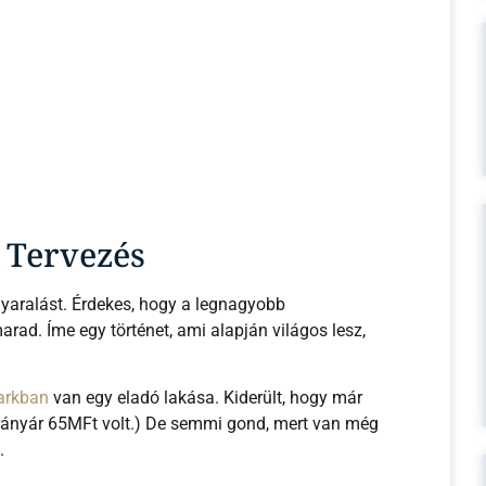
– Tervezés
nyaralást. Érdekes, hogy a legnagyobb
rad. Íme egy történet, ami alapján világos lesz,
arkban
van egy eladó lakása. Kiderült, hogy már
 irányár 65MFt volt.) De semmi gond, mert van még
.