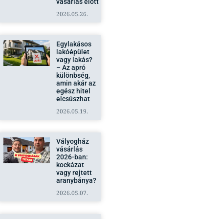
2026.05.26.
Egylakásos
lakóépület
vagy lakás?
– Az apró
különbség,
amin akár az
egész hitel
elcsúszhat
2026.05.19.
Vályogház
vásárlás
2026-ban:
kockázat
vagy rejtett
aranybánya?
2026.05.07.
Lakáshitel
buktatói