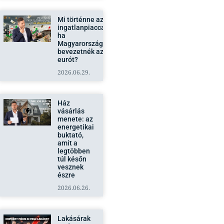
Mi történne az
ingatlanpiaccal,
ha
Magyarországon
bevezetnék az
eurót?
2026.06.29.
Ház
vásárlás
menete: az
energetikai
buktató,
amit a
legtöbben
túl későn
vesznek
észre
2026.06.26.
Lakásárak
Budapest
2026-ban: a