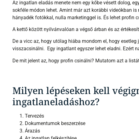
sokféle módon lehet. Amint már azt korábbi videókban is m
hányadék fotókkal, nulla marketinggel is. És lehet profin c
A kettő között nyilvánvalóan a végső árban és az értékesí
De a vicc az, hogy utólag hiába mondom el, hogy esetleg j
visszacsinálni. Egy ingatlant egyszer lehet eladni. Ezért 
De mit jelent az, hogy profin csinálni? Mutatom azt a list
Milyen lépéseken kell végig
ingatlaneladáshoz?
Tervezés
Dokumentumok beszerzése
Árazás
Az ingatlan felkészítése
Marketing anyag készítése