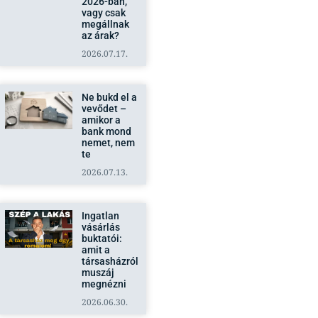
megállnak
az árak?
2026.07.17.
Ne bukd el a
vevődet –
amikor a
bank mond
nemet, nem
te
2026.07.13.
Ingatlan
vásárlás
buktatói:
amit a
társasházról
muszáj
megnézni
2026.06.30.