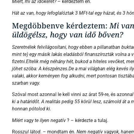
Hát az van, hogy lefoglalóztak 3 MFt-tal egy házat, és 3 hón
Megdöbbenve kérdeztem:
Mi van
üldögélsz, hogy
van idő bőven?
Szeretnélek felvilágosítani, hogy ebben a pillanatban buktad
mint te) egy másik lakás eladásból finanszírozták volna a
fizetni.Eltelik még néhány hét, bukod a hiteles vevőket, m
jöhet szóba: A készpénzes.De a mai világban elég kevés il
valaki, akkor keményen fog alkudni, mert pontosan tisztába
szarban vagy.
Szóval most azonnal le kell vinni az árat 59-re, és azon
nal
ki a határidőt. A realitás pedig 55 körül lesz, számold át a
honnan pótolod ki.
MIért vagy te ilyen negatív
? – kérdezte a tulaj.
Ro
sszul látod.
– mondtam én.
Nem negatív vagyok, hanem 
Ha időben találkozunk, lett volna ötletem, hogy hogyan h