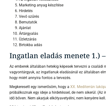
Hirdetés
Vevő szűrés
Bemutatók
Ajánlat
Ártárgyalás
Üzletzárás
Birtokba adás
Ingatlan eladás menete 1.) 
Az emberek általában hetekig képesek tervezni a családi 
vagyontárgyuk, az ingatlanuk eladásánál ez általában elma
hogy miért annyira fontos a tervezés.
Megkeresett egy ismerősöm, hogy a
XX. Mediterrán lakóp
próbálkoznak egy ideje a hirdetéssel, de nem sikerül. (Az
idő bőven. Nem akarjuk elkótyavetyélni, nem kenyérre kell.
Miért, mi az időkeret?
– kérdeztem én.