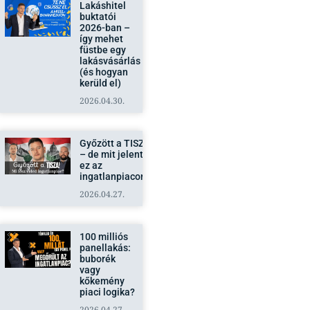
2026-ban –
így mehet
füstbe egy
lakásvásárlás
(és hogyan
kerüld el)
2026.04.30.
Győzött a TISZA
– de mit jelent
ez az
ingatlanpiacon?
2026.04.27.
100 milliós
panellakás:
buborék
vagy
kőkemény
piaci logika?
2026.04.27.