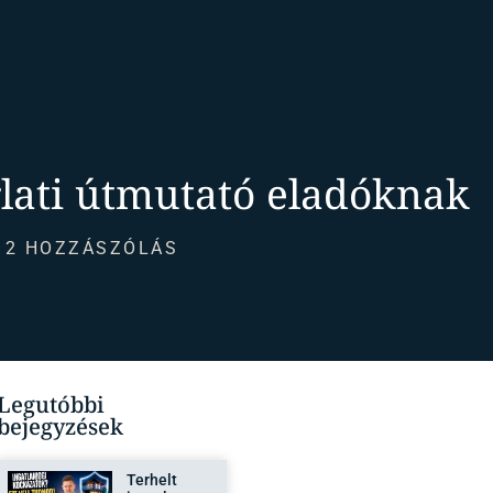
lati útmutató eladóknak
2 HOZZÁSZÓLÁS
Legutóbbi
bejegyzések
Terhelt
ingatlan
eladása: mikor