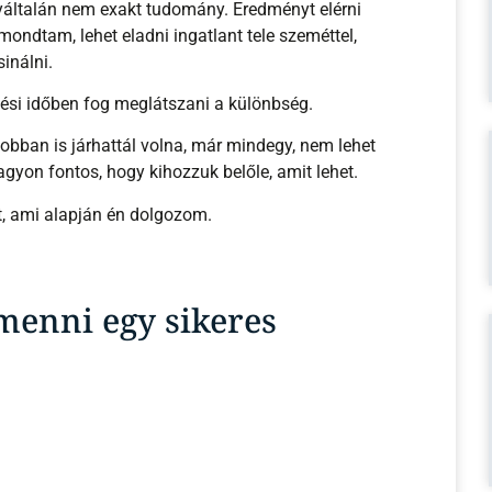
ondtam, lehet eladni ingatlant tele szeméttel,
sinálni.
tési időben fog meglátszani a különbség.
obban is járhattál volna, már mindegy, nem lehet
nagyon fontos, hogy kihozzuk belőle, amit lehet.
át, ami alapján én dolgozom.
menni egy sikeres