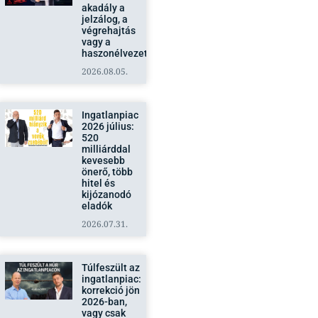
akadály a
jelzálog, a
végrehajtás
vagy a
haszonélvezet?
2026.08.05.
Ingatlanpiac
2026 július:
520
milliárddal
kevesebb
önerő, több
hitel és
kijózanodó
eladók
2026.07.31.
Túlfeszült az
ingatlanpiac:
korrekció jön
2026-ban,
vagy csak