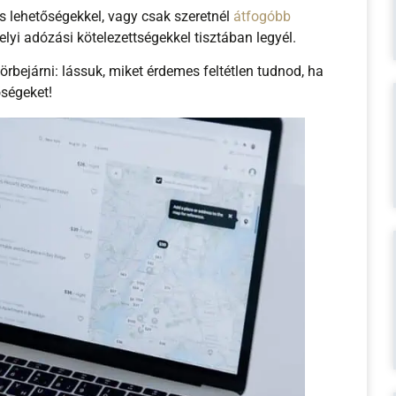
s lehetőségekkel, vagy csak szeretnél
átfogóbb
elyi adózási kötelezettségekkel tisztában legyél.
bejárni: lássuk, miket érdemes feltétlen tudnod, ha
őségeket!