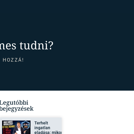
mes tudni?
 HOZZÁ!
Legutóbbi
bejegyzések
Terhelt
ingatlan
eladása: mikor