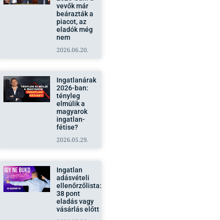
vevők már
beárazták a
piacot, az
eladók még
nem
2026.06.20.
Ingatlanárak
2026-ban:
tényleg
elmúlik a
magyarok
ingatlan-
fétise?
2026.05.29.
Ingatlan
adásvételi
ellenőrzőlista:
38 pont
eladás vagy
vásárlás előtt