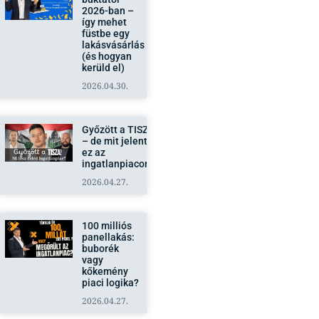
2026-ban –
így mehet
füstbe egy
lakásvásárlás
(és hogyan
kerüld el)
2026.04.30.
Győzött a TISZA
– de mit jelent
ez az
ingatlanpiacon?
2026.04.27.
100 milliós
panellakás:
buborék
vagy
kőkemény
piaci logika?
2026.04.27.