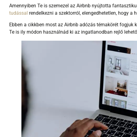
Amennyiben Te is szemezel az Airbnb nyújtotta fantasztiku
tudással
rendelkezni a szektorról, elengedhetetlen, hogy a h
Ebben a cikkben most az Airbnb adózás témakörét fogjuk kör
Te is ily módon használnád ki az ingatlanodban rejlő lehet