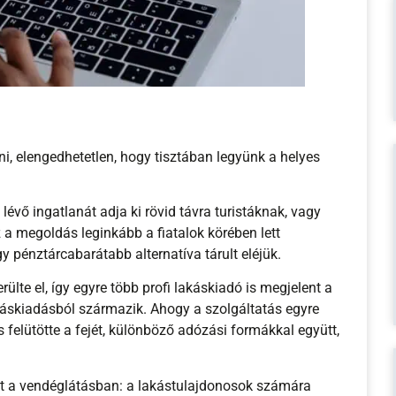
i, elengedhetetlen, hogy tisztában legyünk a helyes
évő ingatlanát adja ki rövid távra turistáknak, vagy
a megoldás leginkább a fiatalok körében lett
 pénztárcabarátabb alternatíva tárult eléjük.
te el, így egyre több profi lakáskiadó is megjelent a
akáskiadásból származik. Ahogy a szolgáltatás egyre
s felütötte a fejét, különböző adózási formákkal együtt,
gát a vendéglátásban: a lakástulajdonosok számára