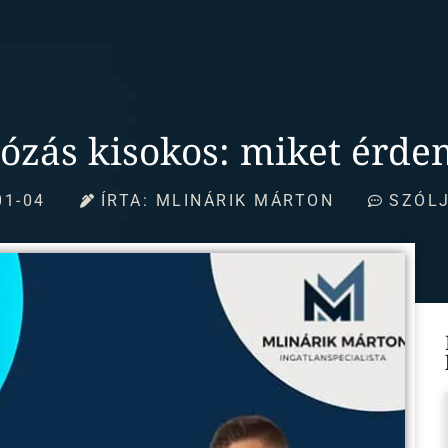
ózás kisokos: miket érde
01-04
ÍRTA:
MLINÁRIK MÁRTON
SZÓLJ