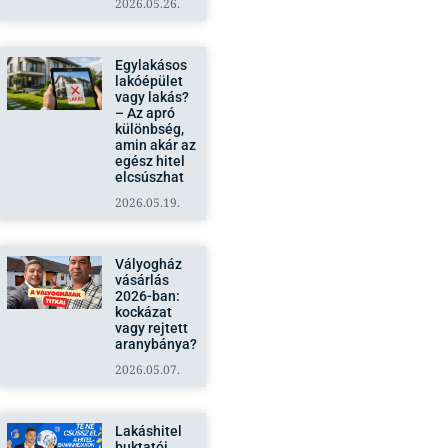
2026.05.26.
Egylakásos
lakóépület
vagy lakás?
– Az apró
különbség,
amin akár az
egész hitel
elcsúszhat
2026.05.19.
Vályogház
vásárlás
2026-ban:
kockázat
vagy rejtett
aranybánya?
2026.05.07.
Lakáshitel
buktatói