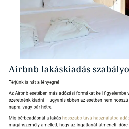
Airbnb lakáskiadás szabály
Térjünk is hát a lényegre!
Az Airbnb esetében más adózási formákat kell figyelembe ve
szeretnénk kiadni – ugyanis ebben az esetben nem hosszú 
napra, vagy pár hétre.
Míg bérbeadásnál a lakás
hosszabb távú használatba adás
magánszemély amellett, hogy az ingatlanát átmeneti időre b