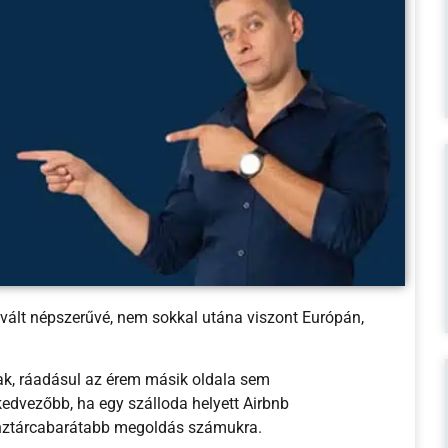
 vált népszerűvé, nem sokkal utána viszont Európán,
nak, ráadásul az érem másik oldala sem
kedvezőbb, ha egy szálloda helyett Airbnb
pénztárcabarátabb megoldás számukra.