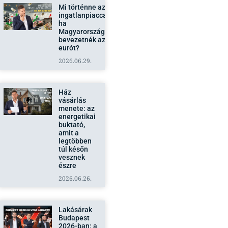
Mi történne az
ingatlanpiaccal,
ha
Magyarországon
bevezetnék az
eurót?
2026.06.29.
Ház
vásárlás
menete: az
energetikai
buktató,
amit a
legtöbben
túl későn
vesznek
észre
2026.06.26.
Lakásárak
Budapest
2026-ban: a