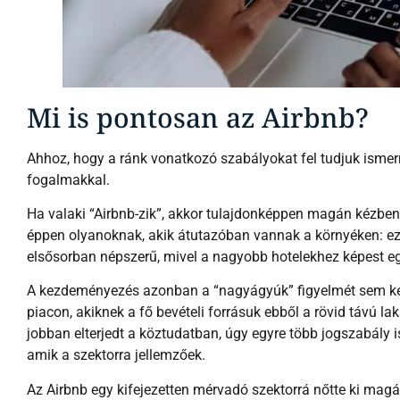
Mi is pontosan az Airbnb?
Ahhoz, hogy a ránk vonatkozó szabályokat fel tudjuk ismern
fogalmakkal.
Ha valaki “Airbnb-zik”, akkor tulajdonképpen magán kézben l
éppen olyanoknak, akik átutazóban vannak a környéken: ez 
elsősorban népszerű, mivel a nagyobb hotelekhez képest egy
A kezdeményezés azonban a “nagyágyúk” figyelmét sem kerül
piacon, akiknek a fő bevételi forrásuk ebből a rövid távú l
jobban elterjedt a köztudatban, úgy egyre több jogszabály i
amik a szektorra jellemzőek.
Az Airbnb egy kifejezetten mérvadó szektorrá nőtte ki ma