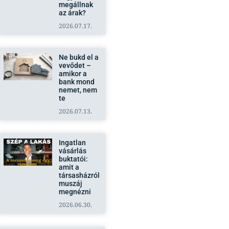
megállnak
az árak?
2026.07.17.
Ne bukd el a
vevődet –
amikor a
bank mond
nemet, nem
te
2026.07.13.
Ingatlan
vásárlás
buktatói:
amit a
társasházról
muszáj
megnézni
2026.06.30.