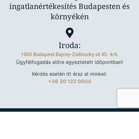
ingatlanértékesítés Budapesten és
környékén
Iroda:
1065 Budapest Bajcsy-Zsilinszky út 45. 4/4.
Ügyfélfogadás előre egyeztetett időpontban!
Kérdés esetén itt érsz el minket:
+36 30 122 0004
Adatkezelési tájékoztató
|
Ingatlanpiac
| Készítette:
Fru
Creative Design
,
Várkoly Enci
|
Weboldal karbantartás:
Webpajzs