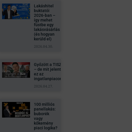
Lakáshitel
buktatói
2026-ban –
így mehet
füstbe egy
lakásvásárlás
(és hogyan
kerüld el)
2026.04.30.
Győzött a TISZA
– de mit jelent
ez az
ingatlanpiacon?
2026.04.27.
100 milliós
panellakás:
buborék
vagy
kőkemény
piaci logika?