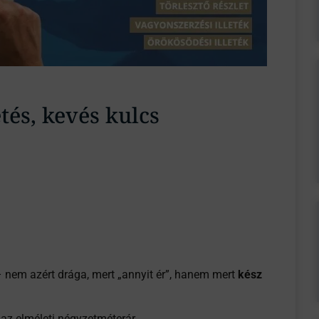
tés, kevés kulcs
– nem azért drága, mert „annyit ér”, hanem mert
kész
 az elméleti négyzetméterár.