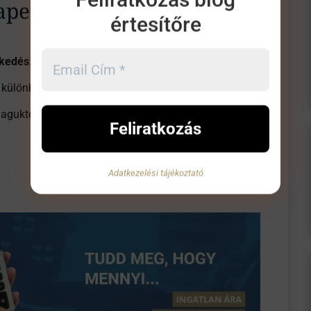
apesten
értesítőre
lkedés
.
s különbség.
aguktól” mennek felfelé. Most először hosszabb idő
Adatkezelési tájékoztató