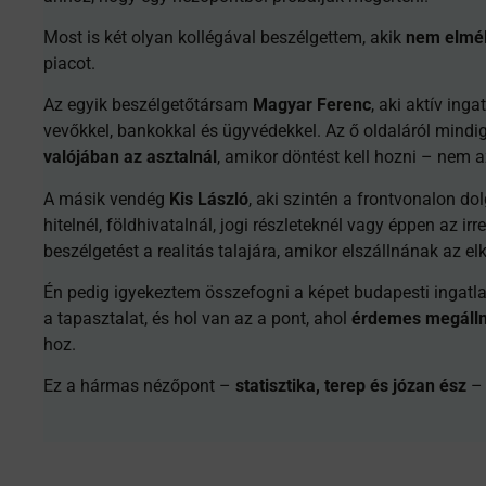
Most is két olyan kollégával beszélgettem, akik
nem elmél
piacot.
Az egyik beszélgetőtársam
Magyar Ferenc
, aki aktív ing
vevőkkel, bankokkal és ügyvédekkel. Az ő oldaláról mindig
valójában az asztalnál
, amikor döntést kell hozni – nem a
A másik vendég
Kis László
, aki szintén a frontvonalon do
hitelnél, földhivatalnál, jogi részleteknél vagy éppen az ir
beszélgetést a realitás talajára, amikor elszállnának az el
Én pedig igyekeztem összefogni a képet budapesti ingatl
a tapasztalat, és hol van az a pont, ahol
érdemes megállni
hoz.
Ez a hármas nézőpont –
statisztika, terep és józan ész
– 