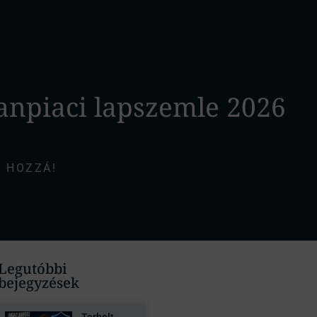
lanpiaci lapszemle 2026
 HOZZÁ!
Legutóbbi
bejegyzések