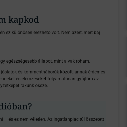
em kapkod
ez különösen érezhető volt. Nem azért, mert baj
gy egészségesebb állapot, mint a vak roham.
ek, jóslatok és kommentháborúk között, annak érdemes
 trendeket és elemzéseket folyamatosan gyűjtöm az
lyzetképet rakunk össze.
údióban?
– és ez nem véletlen. Az ingatlanpiac túl összetett