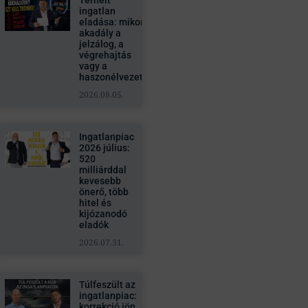
Terhelt
ingatlan
eladása: mikor
akadály a
jelzálog, a
végrehajtás
vagy a
haszonélvezet?
2026.08.05.
Ingatlanpiac
2026 július:
520
milliárddal
kevesebb
önerő, több
hitel és
kijózanodó
eladók
2026.07.31.
Túlfeszült az
ingatlanpiac:
korrekció jön