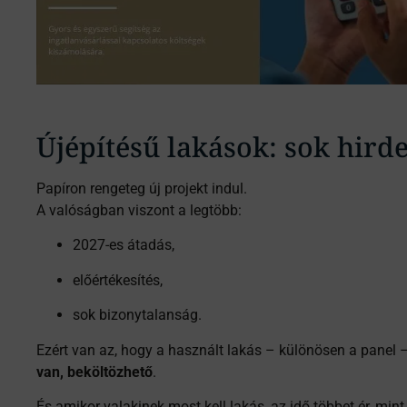
Újépítésű lakások: sok hirde
Papíron rengeteg új projekt indul.
A valóságban viszont a legtöbb:
2027-es átadás,
előértékesítés,
sok bizonytalanság.
Ezért van az, hogy a használt lakás – különösen a panel 
van, beköltözhető
.
És amikor valakinek most kell lakás, az idő többet ér, mint