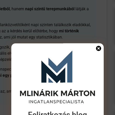
etből
, hanem
napi szintű terepmunkából
látják a
atlanközvetítőként napi szinten találkozik eladókkal,
 az a kérdés kerül előtérbe, hogy
mi történik
z, ami jól mutat egy statisztikában.
lgozik, és pontosan látja, hol akadnak el az ügyletek:
reális elvárásoknál. Ő az, aki rendre visszahozza a
képzelések.
anspecialistaként: mit mutatnak a számok, mit mutat
 egy pillanatra gondolkodni
, mielőtt valaki döntést
az, amire ezek a lapszemlék épülnek.
Feliratkozás blog