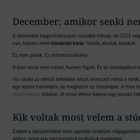
December: amikor senki n
A december hagyományosan lassabb hónap, de 2025 végén 
van, hanem mert
mindenki kivár
. Vevők, eladók, bankok.
Ez nem pánik. Ez információhiány.
A piac most nem rohan, hanem figyel. És ez önmagában e
Ha valaki az elmúlt hetekben kicsit elveszett volna a hír
egy lépést hátralépni, és megnézni az összképet. A friss
ingatlanpiac
oldalon, itt most ehhez képest egy januári he
Kik voltak most velem a st
Ezeket a lapszemléket nem egyedül szoktam végiggondolni 
ahhoz, hogy egy nézőpontból próbáljuk megérteni.