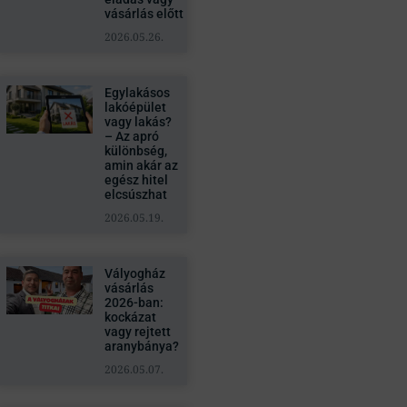
vásárlás előtt
2026.05.26.
Egylakásos
lakóépület
vagy lakás?
– Az apró
különbség,
amin akár az
egész hitel
elcsúszhat
2026.05.19.
Vályogház
vásárlás
2026-ban:
kockázat
vagy rejtett
aranybánya?
2026.05.07.