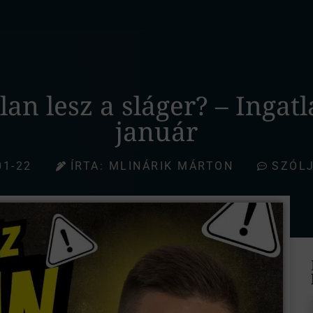
an lesz a sláger? – Ingat
január
01-22
ÍRTA:
MLINÁRIK MÁRTON
SZÓLJ