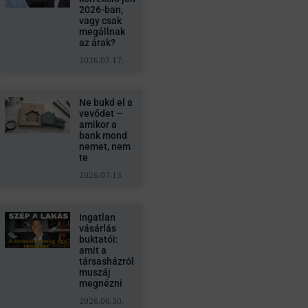
2026-ban,
vagy csak
megállnak
az árak?
2026.07.17.
Ne bukd el a
vevődet –
amikor a
bank mond
nemet, nem
te
2026.07.13.
Ingatlan
vásárlás
buktatói:
amit a
társasházról
muszáj
megnézni
2026.06.30.