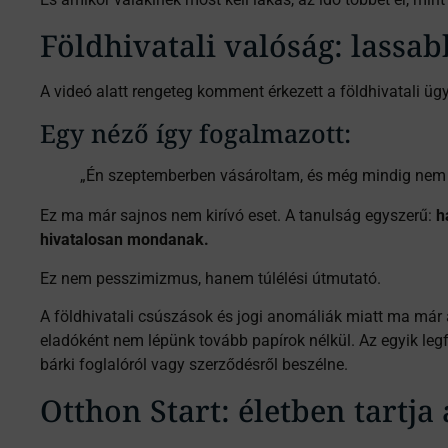
Földhivatali valóság: lassa
A videó alatt rengeteg komment érkezett a földhivatali ügy
Egy néző így fogalmazott:
„Én szeptemberben vásároltam, és még mindig nem 
Ez ma már sajnos nem kirívó eset. A tanulság egyszerű:
h
hivatalosan mondanak.
Ez nem pesszimizmus, hanem túlélési útmutató.
A földhivatali csúszások és jogi anomáliák miatt ma már 
eladóként nem lépünk tovább papírok nélkül. Az egyik le
bárki foglalóról vagy szerződésről beszélne.
Otthon Start: életben tartja 