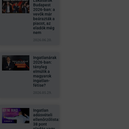
Lakásárak
Budapest
2026-ban: a
vevők már
beárazták a
piacot, az
eladók még
nem
2026.06.20.
Ingatlanárak
2026-ban:
tényleg
elmúlik a
magyarok
ingatlan-
fétise?
2026.05.29.
Ingatlan
adásvételi
ellenőrzőlista:
38 pont
eladás vagy