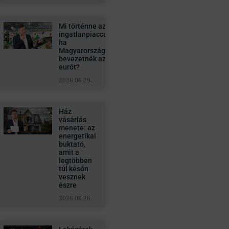
Mi történne az
ingatlanpiaccal,
ha
Magyarországon
bevezetnék az
eurót?
2026.06.29.
Ház
vásárlás
menete: az
energetikai
buktató,
amit a
legtöbben
túl későn
vesznek
észre
2026.06.26.