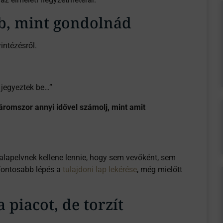
bb, mint gondolnád
intézésről.
jegyeztek be…”
áromszor annyi idővel számolj, mint amit
alapelvnek kellene lennie, hogy sem vevőként, sem
gfontosabb lépés a
tulajdoni lap lekérése
, még mielőtt
a piacot, de torzít