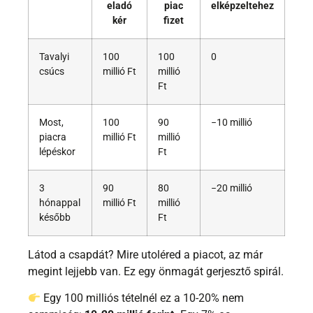
eladó
piac
elképzeltehez
kér
fizet
Tavalyi
100
100
0
csúcs
millió Ft
millió
Ft
Most,
100
90
−10 millió
piacra
millió Ft
millió
lépéskor
Ft
3
90
80
−20 millió
hónappal
millió Ft
millió
később
Ft
Látod a csapdát? Mire utoléred a piacot, az már
megint lejjebb van. Ez egy önmagát gerjesztő spirál.
Egy 100 milliós tételnél ez a 10-20% nem