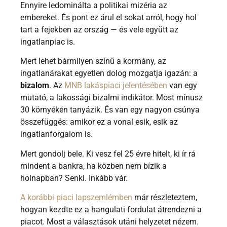
Ennyire ledominálta a politikai mizéria az
embereket. És pont ez árul el sokat arról, hogy hol
tart a fejekben az ország — és vele együtt az
ingatlanpiac is.
Mert lehet bármilyen színű a kormány, az
ingatlanárakat egyetlen dolog mozgatja igazán: a
bizalom
. Az
MNB lakáspiaci jelentésében
van egy
mutató, a lakossági bizalmi indikátor. Most mínusz
30 környékén tanyázik. És van egy nagyon csúnya
összefüggés: amikor ez a vonal esik, esik az
ingatlanforgalom is.
Mert gondolj bele. Ki vesz fel 25 évre hitelt, ki ír rá
mindent a bankra, ha közben nem bízik a
holnapban? Senki. Inkább vár.
A korábbi piaci lapszemlémben
már részleteztem,
hogyan kezdte ez a hangulati fordulat átrendezni a
piacot. Most a választások utáni helyzetet nézem.