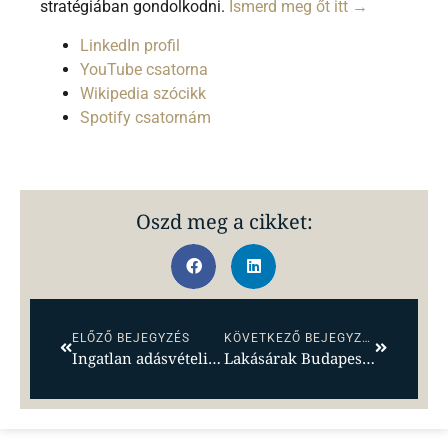
stratégiában gondolkodni.
Ismerd meg őt itt →
LinkedIn profil
YouTube csatorna
Wikipedia szócikk
Spotify csatornám
Oszd meg a cikket:
ELŐZŐ BEJEGYZÉS
KÖVETKEZŐ BEJEGYZÉS
Ingatlan adásvételi ellenőrzőlista: 38 pont eladás vagy vásárlás előtt
Lakásárak Budapest 2026-ban: a vevők már beárazták a piacot, az eladók még nem