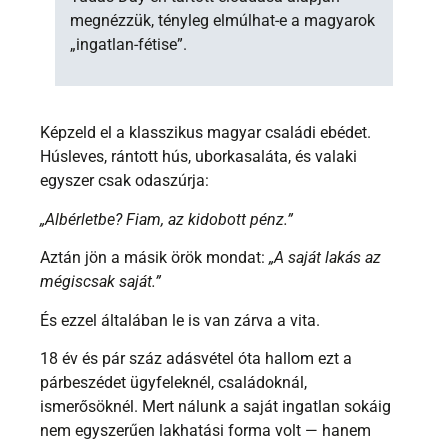
megnézzük, tényleg elmúlhat-e a magyarok
„ingatlan-fétise”.
Képzeld el a klasszikus magyar családi ebédet.
Húsleves, rántott hús, uborkasaláta, és valaki
egyszer csak odaszúrja:
„Albérletbe? Fiam, az kidobott pénz.”
Aztán jön a másik örök mondat:
„A saját lakás az
mégiscsak saját.”
És ezzel általában le is van zárva a vita.
18 év és pár száz adásvétel óta hallom ezt a
párbeszédet ügyfeleknél, családoknál,
ismerősöknél. Mert nálunk a saját ingatlan sokáig
nem egyszerűen lakhatási forma volt — hanem