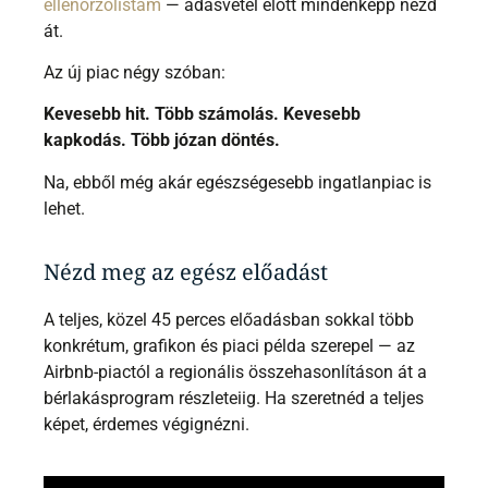
ellenőrzőlistám
— adásvétel előtt mindenképp nézd
át.
Az új piac négy szóban:
Kevesebb hit. Több számolás. Kevesebb
kapkodás. Több józan döntés.
Na, ebből még akár egészségesebb ingatlanpiac is
lehet.
Nézd meg az egész előadást
A teljes, közel 45 perces előadásban sokkal több
konkrétum, grafikon és piaci példa szerepel — az
Airbnb-piactól a regionális összehasonlításon át a
bérlakásprogram részleteiig. Ha szeretnéd a teljes
képet, érdemes végignézni.