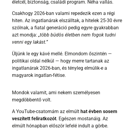
életcél, biztonság, családi program. Néha vallás.
Csakhogy 2026-ban valami repedezik ezen a régi
hiten. Az ingatlanárak elszálltak, a hitelek 25-30 évre
szólnak, a fiatal generáció pedig egyre gyakrabban
azt mondja:
„több büdös életben nem fogok tudni
venni egy lakást.”
Üljünk le egy kávé mellé. Elmondom őszintén —
politikai oldal nélkül — hogy merre tartanak az
ingatlanárak 2026-ban, és tényleg elmúlik-e a
magyarok ingatlan-fétise.
Mondok valamit, ami nekem személyesen
megdöbbentő volt.
A YouTube-csatornám az elmúlt
hat évben sosem
veszített feliratkozót
. Egészen mostanáig. Az
elmúlt hónapban először lefelé indult a görbe.