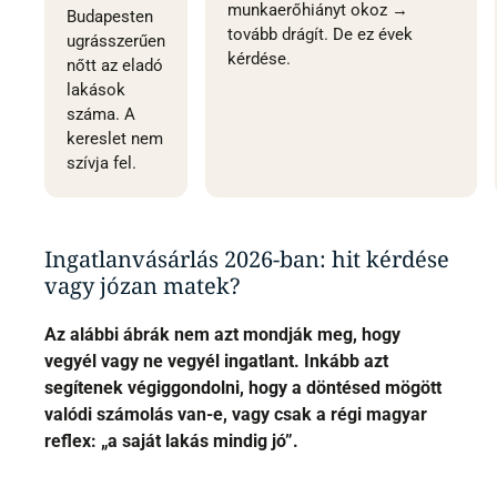
munkaerőhiányt okoz →
Budapesten
tovább drágít. De ez évek
ugrásszerűen
kérdése.
nőtt az eladó
lakások
száma. A
kereslet nem
szívja fel.
Ingatlanvásárlás 2026-ban: hit kérdése
vagy józan matek?
Az alábbi ábrák nem azt mondják meg, hogy
vegyél vagy ne vegyél ingatlant. Inkább azt
segítenek végiggondolni, hogy a döntésed mögött
valódi számolás van-e, vagy csak a régi magyar
reflex: „a saját lakás mindig jó”.