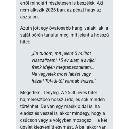
erről mindjárt részletesen is beszélek. Aki
nem alkszik 2026-ban, az pénzt hagy az
asztalon.
Aztán jött egy óvatosabb hang, valaki, aki a
saját bőrén tanulta meg, mit jelent a hosszú
hitel:
„Én tudom, mit jelent 5 milliót
visszafizetni 15 év alatt, a svájci
frank idején megtapasztaltam…
Ne vegyetek most lakást vagy
házat! Túl-túl-túl vannak árazva.”
Megértem. Tényleg. A 25-30 éves hitel
hajmeresztően hosszú idő, és sok minden
történhet. De van egy másik oldal is: ha
eladsz és veszel is, akkor mindegy, hogy a
csúcson vagy a völgyben mozogsz — a két
ügylet kiegyenlíti egymást. A baj akkor van,