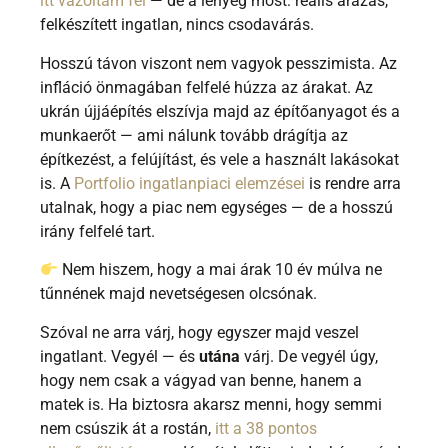
itt vázoltam fel
— de a lényeg most: reális árazás,
felkészített ingatlan, nincs csodavárás.
Hosszú távon viszont nem vagyok pesszimista. Az
infláció önmagában felfelé húzza az árakat. Az
ukrán újjáépítés elszívja majd az építőanyagot és a
munkaerőt — ami nálunk tovább drágítja az
építkezést, a felújítást, és vele a használt lakásokat
is. A
Portfolio ingatlanpiaci elemzései
is rendre arra
utalnak, hogy a piac nem egységes — de a hosszú
irány felfelé tart.
Nem hiszem, hogy a mai árak 10 év múlva ne
tűnnének majd nevetségesen olcsónak.
Szóval ne arra várj, hogy egyszer majd veszel
ingatlant. Vegyél — és
utána
várj. De vegyél úgy,
hogy nem csak a vágyad van benne, hanem a
matek is. Ha biztosra akarsz menni, hogy semmi
nem csúszik át a rostán,
itt a 38 pontos