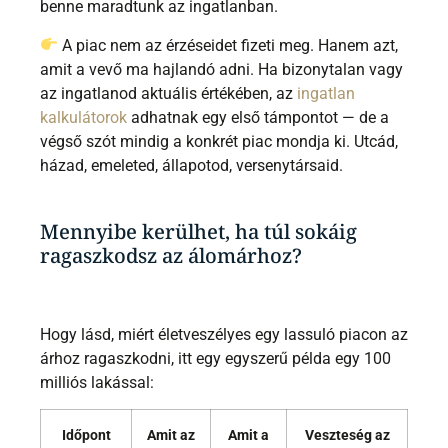
benne maradtunk az ingatlanban.
A piac nem az érzéseidet fizeti meg. Hanem azt,
amit a vevő ma hajlandó adni. Ha bizonytalan vagy
az ingatlanod aktuális értékében, az
ingatlan
kalkulátorok
adhatnak egy első támpontot — de a
végső szót mindig a konkrét piac mondja ki. Utcád,
házad, emeleted, állapotod, versenytársaid.
Mennyibe kerülhet, ha túl sokáig
ragaszkodsz az álomárhoz?
Hogy lásd, miért életveszélyes egy lassuló piacon az
árhoz ragaszkodni, itt egy egyszerű példa egy 100
milliós lakással:
Időpont
Amit az
Amit a
Veszteség az