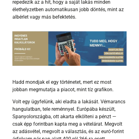
repedezik az a hit, hogy a saját lakás minden
élethelyzetben automatikusan jobb döntés, mint az
albérlet vagy más befektetés.
Hadd mondjak el egy történetet, mert ez most
jobban megmutatja a piacot, mint tíz grafikon.
Volt egy ügyfelünk, aki eladta a lakását. Vérnarancs
hangulatban, tele reménnyel. Európába készült,
Spanyolországba, ott akarta elkölteni a pénzt —
csak épp forintban kapta meg a vételárat. Megvolt
az adásvétel, megvolt a választás, és az euró-forint
árfolyam pár nap alatt 400-ról 366-ra esett.