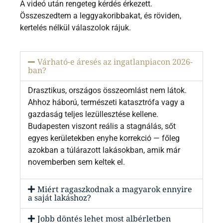
A videó után rengeteg kérdés érkezett.
Összeszedtem a leggyakoribbakat, és röviden,
kertelés nélkül válaszolok rájuk.
Várható-e áresés az ingatlanpiacon 2026-
ban?
Drasztikus, országos összeomlást nem látok.
Ahhoz háború, természeti katasztrófa vagy a
gazdaság teljes lezüllesztése kellene.
Budapesten viszont reális a stagnálás, sőt
egyes kerületekben enyhe korrekció — főleg
azokban a túlárazott lakásokban, amik már
novemberben sem keltek el.
Miért ragaszkodnak a magyarok ennyire
a saját lakáshoz?
Jobb döntés lehet most albérletben