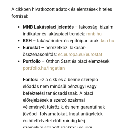
A cikkben hivatkozott adatok és elemzések hiteles
forrásai:
MNB Lakáspiaci jelentés
– lakossági bizalmi
indikátor és lakáspiaci trendek:
mnb.hu
KSH
– lakásárindex és építőipari árak:
ksh.hu
Eurostat
– nemzetközi lakásár-
összehasonlítás:
ec.europa.eu/eurostat
Portfolio
– Otthon Start és piaci elemzések:
portfolio.hu/ingatlan
Fontos:
Ez a cikk és a benne szereplő
előadás nem minősül pénzügyi vagy
befektetési tanácsadásnak. A piaci
előrejelzések a szerző szakmai
véleményét tükrözik, és nem garantálnak
jövőbeli folyamatokat. Ingatlanügyletek
és hitelfelvétel előtt mindig kérj
személyre szabott szakmai és jogi