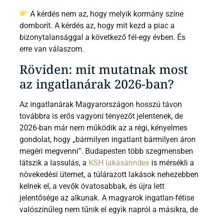
A kérdés nem az, hogy melyik kormány színe
domborít. A kérdés az, hogy mit kezd a piac a
bizonytalansággal a következő fél-egy évben. És
erre van válaszom.
Röviden: mit mutatnak most
az ingatlanárak 2026-ban?
Az ingatlanárak Magyarországon hosszú távon
továbbra is erős vagyoni tényezőt jelentenek, de
2026-ban már nem működik az a régi, kényelmes
gondolat, hogy „bármilyen ingatlant bármilyen áron
megéri megvenni”. Budapesten több szegmensben
látszik a lassulás, a
KSH lakásárindex
is mérsékli a
növekedési ütemet, a túlárazott lakások nehezebben
kelnek el, a vevők óvatosabbak, és újra lett
jelentősége az alkunak. A magyarok ingatlan-fétise
valószínűleg nem tűnik el egyik napról a másikra, de