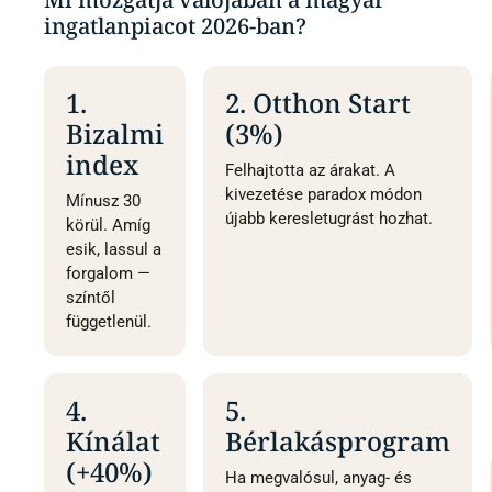
ingatlanpiacot 2026-ban?
1.
2. Otthon Start
Bizalmi
(3%)
index
Felhajtotta az árakat. A
kivezetése paradox módon
Mínusz 30
újabb keresletugrást hozhat.
körül. Amíg
esik, lassul a
forgalom —
színtől
függetlenül.
4.
5.
Kínálat
Bérlakásprogram
(+40%)
Ha megvalósul, anyag- és