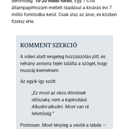
semmiség:
10-20 millió forint.
Egy 7%-os
állampapírhozam mellett ráadásul a kivárás évi 7
millió forintodba kerül. Csak ülsz az áron, és közben
fizetsz érte.
KOMMENT SZEKCIÓ
A videó alatt rengeteg hozzászólás jött, és
néhány annyira fején találta a szöget, hogy
muszáj kiemelnem.
Az egyik így szólt:
„Ez most az okos döntések
időszaka, nem a kapkodásé.
Alkudni-alkudni. Most van rá
lehetőség.”
Pontosan. Most tényleg a vevőé a labda —