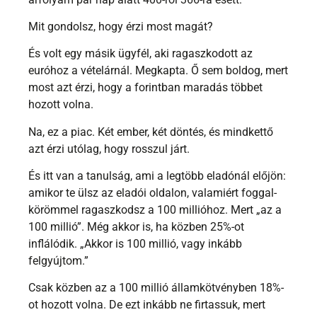
Mit gondolsz, hogy érzi most magát?
És volt egy másik ügyfél, aki ragaszkodott az
euróhoz a vételárnál. Megkapta. Ő sem boldog, mert
most azt érzi, hogy a forintban maradás többet
hozott volna.
Na, ez a piac. Két ember, két döntés, és mindkettő
azt érzi utólag, hogy rosszul járt.
És itt van a tanulság, ami a legtöbb eladónál előjön:
amikor te ülsz az eladói oldalon, valamiért foggal-
körömmel ragaszkodsz a 100 millióhoz. Mert „az a
100 millió”. Még akkor is, ha közben 25%-ot
inflálódik. „Akkor is 100 millió, vagy inkább
felgyújtom.”
Csak közben az a 100 millió államkötvényben 18%-
ot hozott volna. De ezt inkább ne firtassuk, mert