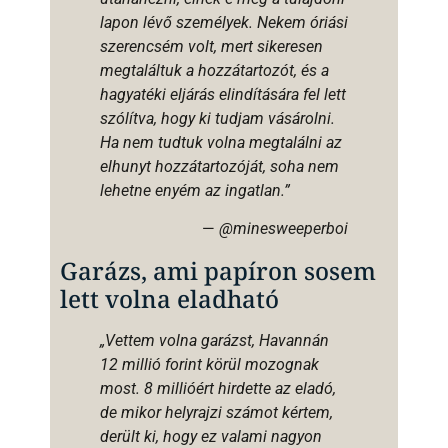
lapon lévő személyek. Nekem óriási
szerencsém volt, mert sikeresen
megtaláltuk a hozzátartozót, és a
hagyatéki eljárás elindítására fel lett
szólítva, hogy ki tudjam vásárolni.
Ha nem tudtuk volna megtalálni az
elhunyt hozzátartozóját, soha nem
lehetne enyém az ingatlan.”
—
@minesweeperboi
Garázs, ami papíron sosem
lett volna eladható
„Vettem volna garázst, Havannán
12 millió forint körül mozognak
most. 8 millióért hirdette az eladó,
de mikor helyrajzi számot kértem,
derült ki, hogy ez valami nagyon