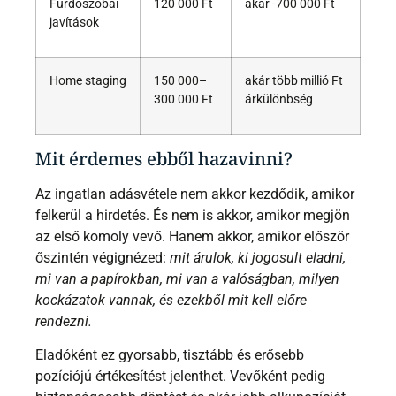
Fürdőszobai
120 000 Ft
akár -700 000 Ft
javítások
Home staging
150 000–
akár több millió Ft
300 000 Ft
árkülönbség
Mit érdemes ebből hazavinni?
Az ingatlan adásvétele nem akkor kezdődik, amikor
felkerül a hirdetés. És nem is akkor, amikor megjön
az első komoly vevő. Hanem akkor, amikor először
őszintén végignézed:
mit árulok, ki jogosult eladni,
mi van a papírokban, mi van a valóságban, milyen
kockázatok vannak, és ezekből mit kell előre
rendezni.
Eladóként ez gyorsabb, tisztább és erősebb
pozíciójú értékesítést jelenthet. Vevőként pedig