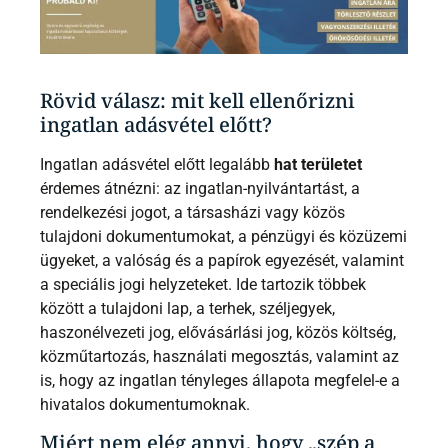
Rövid válasz: mit kell ellenőrizni
ingatlan adásvétel előtt?
Ingatlan adásvétel előtt legalább
hat területet
érdemes átnézni: az ingatlan-nyilvántartást, a
rendelkezési jogot, a társasházi vagy közös
tulajdoni dokumentumokat, a pénzügyi és közüzemi
ügyeket, a valóság és a papírok egyezését, valamint
a speciális jogi helyzeteket. Ide tartozik többek
között a tulajdoni lap, a terhek, széljegyek,
haszonélvezeti jog, elővásárlási jog, közös költség,
közműtartozás, használati megosztás, valamint az
is, hogy az ingatlan tényleges állapota megfelel-e a
hivatalos dokumentumoknak.
Miért nem elég annyi, hogy „szép a