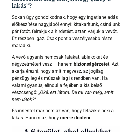
lakás”?
Sokan úgy gondolkodnak, hogy egy ingatlaneladás
előkészítése nagyjából ennyi: kitakarítunk, csinálunk
pár fotót, felrakjuk a hirdetést, aztán várjuk a vevőt.
Ez részben igaz. Csak pont a veszélyesebb része
marad ki.
A vevő ugyanis nemcsak falakat, ablakokat és
négyzetmétert vesz — hanem
biztonságérzetet
. Azt
akarja érezni, hogy amit megvesz, az jogilag,
pénzügyileg és műszakilag is rendben van. Ha
valami gyanús, elindul a fejében a kis belső
vészcsengő:
„Oké, ezt látom. De mi van még, amit
nem látok?”
És innentől már nem az van, hogy tetszik-e neki a
lakás. Hanem az, hogy
mer-e dönteni
.