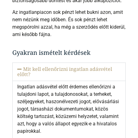
biztonságosabb döntést és akár jobb alkupozíciót.
Az ingatlanpiacon sok pénzt lehet bukni azon, amit
nem nézünk meg időben. És sok pénzt lehet
megspórolni azzal, ha még a szerződés előtt kiderül,
ami később fájna.
Gyakran ismételt kérdések
Mit kell ellenőrizni ingatlan adásvétel
előtt?
Ingatlan adásvétel előtt érdemes ellenőrizni a
tulajdoni lapot, a tulajdonosokat, a terheket,
széljegyeket, haszonélvezeti jogot, elővásárlási
jogot, társasházi dokumentumokat, közös
költség tartozást, közüzemi helyzetet, valamint
azt, hogy a valós állapot egyezik-e a hivatalos
papírokkal.