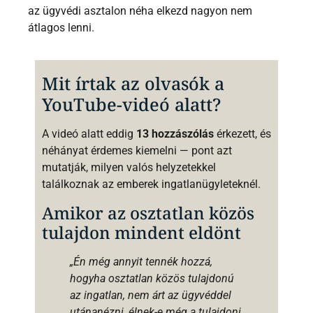
az ügyvédi asztalon néha elkezd nagyon nem
átlagos lenni.
Mit írtak az olvasók a
YouTube-videó alatt?
A videó alatt eddig
13 hozzászólás
érkezett, és
néhányat érdemes kiemelni — pont azt
mutatják, milyen valós helyzetekkel
találkoznak az emberek ingatlanügyleteknél.
Amikor az osztatlan közös
tulajdon mindent eldönt
„Én még annyit tennék hozzá,
hogyha osztatlan közös tulajdonú
az ingatlan, nem árt az ügyvéddel
utánanézni, élnek-e még a tulajdoni