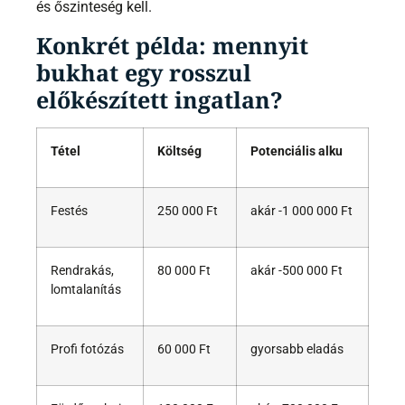
és őszinteség kell.
Konkrét példa: mennyit
bukhat egy rosszul
előkészített ingatlan?
Tétel
Költség
Potenciális alku
Festés
250 000 Ft
akár -1 000 000 Ft
Rendrakás,
80 000 Ft
akár -500 000 Ft
lomtalanítás
Profi fotózás
60 000 Ft
gyorsabb eladás