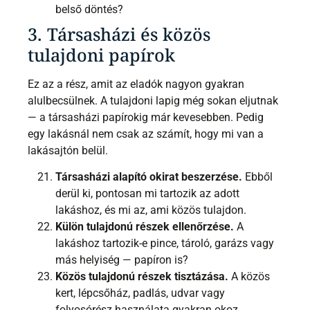
belső döntés?
3. Társasházi és közös
tulajdoni papírok
Ez az a rész, amit az eladók nagyon gyakran
alulbecsülnek. A tulajdoni lapig még sokan eljutnak
— a társasházi papírokig már kevesebben. Pedig
egy lakásnál nem csak az számít, hogy mi van a
lakásajtón belül.
Társasházi alapító okirat beszerzése.
Ebből
derül ki, pontosan mi tartozik az adott
lakáshoz, és mi az, ami közös tulajdon.
Külön tulajdonú részek ellenőrzése.
A
lakáshoz tartozik-e pince, tároló, garázs vagy
más helyiség — papíron is?
Közös tulajdonú részek tisztázása.
A közös
kert, lépcsőház, padlás, udvar vagy
folyosórész használata gyakran okoz