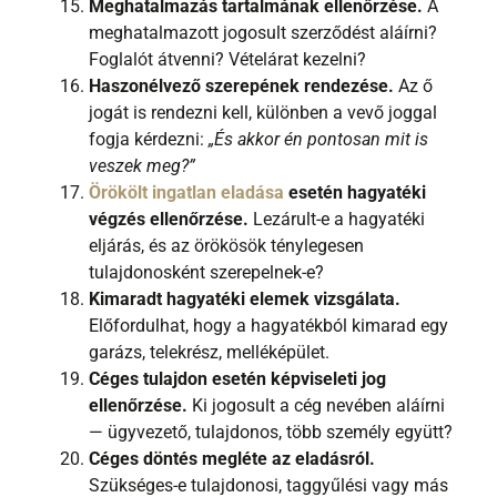
Meghatalmazás tartalmának ellenőrzése.
A
meghatalmazott jogosult szerződést aláírni?
Foglalót átvenni? Vételárat kezelni?
Haszonélvező szerepének rendezése.
Az ő
jogát is rendezni kell, különben a vevő joggal
fogja kérdezni:
„És akkor én pontosan mit is
veszek meg?”
Örökölt ingatlan eladása
esetén hagyatéki
végzés ellenőrzése.
Lezárult-e a hagyatéki
eljárás, és az örökösök ténylegesen
tulajdonosként szerepelnek-e?
Kimaradt hagyatéki elemek vizsgálata.
Előfordulhat, hogy a hagyatékból kimarad egy
garázs, telekrész, melléképület.
Céges tulajdon esetén képviseleti jog
ellenőrzése.
Ki jogosult a cég nevében aláírni
— ügyvezető, tulajdonos, több személy együtt?
Céges döntés megléte az eladásról.
Szükséges-e tulajdonosi, taggyűlési vagy más