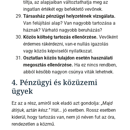
tiltja, az alapjaiban változtathatja meg az
ingatlan értékét egy befektető vevőnek.
Társasház pénzügyi helyzetének vizsgálata.
Van felújítási alap? Van nagyobb tartozása a
háznak? Várható nagyobb beruházás?
Közös költség tartozás ellenőrzése.
Vevőként
érdemes rákérdezni, van-e nullás igazolás
vagy közös képviselői nyilatkozat.
Osztatlan közös tulajdon esetén használati
megosztás ellenőrzése.
Ha ez nincs rendben,
abból később nagyon csúnya viták lehetnek.
4. Pénzügyi és közüzemi
ügyek
Ez az a rész, amiről sok eladó azt gondolja:
„Majd
átírjuk, aztán kész.”
Hát… jó esetben. Rossz esetben
kiderül, hogy tartozás van, nem jó néven fut az óra,
rendezetlen a közmű.