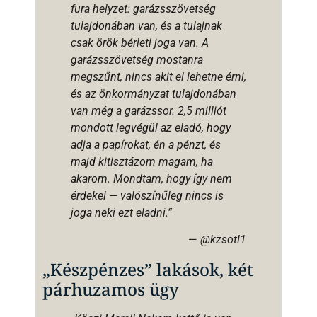
fura helyzet: garázsszövetség
tulajdonában van, és a tulajnak
csak örök bérleti joga van. A
garázsszövetség mostanra
megszűnt, nincs akit el lehetne érni,
és az önkormányzat tulajdonában
van még a garázssor. 2,5 milliót
mondott legvégül az eladó, hogy
adja a papírokat, én a pénzt, és
majd kitisztázom magam, ha
akarom. Mondtam, hogy így nem
érdekel — valószínűleg nincs is
joga neki ezt eladni.”
—
@kzsotl1
„Készpénzes” lakások, két
párhuzamos ügy