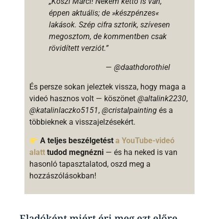
„Köszi Marci! Nekem kettő is van,
éppen aktuális; de »készpénzes«
lakások. Szép cifra sztorik, szívesen
megosztom, de kommentben csak
rövidített verziót.”
—
@daathdorothiel
És persze sokan jeleztek vissza, hogy maga a
videó hasznos volt — köszönet
@altalink2230
,
@katalinlaczko5151
,
@cristalpainting
és a
többieknek a visszajelzésekért.
A teljes beszélgetést
a YouTube-videó
alatt
tudod megnézni
— és ha neked is van
hasonló tapasztalatod, oszd meg a
hozzászólásokban!
Eladóként miért éri meg ezt előre