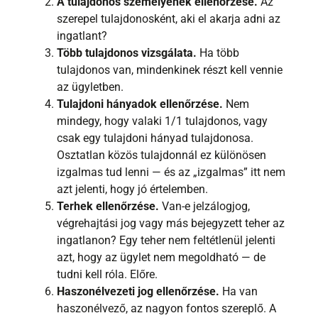
A tulajdonos személyének ellenőrzése.
Az
szerepel tulajdonosként, aki el akarja adni az
ingatlant?
Több tulajdonos vizsgálata.
Ha több
tulajdonos van, mindenkinek részt kell vennie
az ügyletben.
Tulajdoni hányadok ellenőrzése.
Nem
mindegy, hogy valaki 1/1 tulajdonos, vagy
csak egy tulajdoni hányad tulajdonosa.
Osztatlan közös tulajdonnál ez különösen
izgalmas tud lenni — és az „izgalmas” itt nem
azt jelenti, hogy jó értelemben.
Terhek ellenőrzése.
Van-e jelzálogjog,
végrehajtási jog vagy más bejegyzett teher az
ingatlanon? Egy teher nem feltétlenül jelenti
azt, hogy az ügylet nem megoldható — de
tudni kell róla. Előre.
Haszonélvezeti jog ellenőrzése.
Ha van
haszonélvező, az nagyon fontos szereplő. A