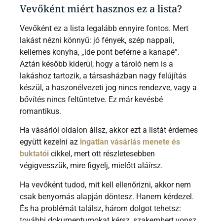
Vevőként miért hasznos ez a lista?
Vevőként ez a lista legalább ennyire fontos. Mert
lakást nézni könnyű: jó fények, szép nappali,
kellemes konyha, „ide pont beférne a kanapé”.
Aztán később kiderül, hogy a tároló nem is a
lakáshoz tartozik, a társasházban nagy felújítás
készül, a haszonélvezeti jog nincs rendezve, vagy a
bővítés nincs feltüntetve. Ez már kevésbé
romantikus.
Ha vásárlói oldalon állsz, akkor ezt a listát érdemes
együtt kezelni az
ingatlan vásárlás menete és
buktatói
cikkel, mert ott részletesebben
végigvesszük, mire figyelj, mielőtt aláírsz.
Ha vevőként tudod, mit kell ellenőrizni, akkor nem
csak benyomás alapján döntesz. Hanem kérdezel.
És ha problémát találsz, három dolgot tehetsz:
további dokumentumokat kérsz, szakembert vonsz