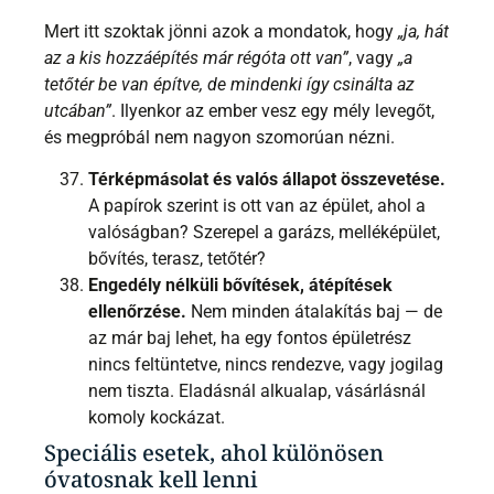
Mert itt szoktak jönni azok a mondatok, hogy
„ja, hát
az a kis hozzáépítés már régóta ott van”
, vagy
„a
tetőtér be van építve, de mindenki így csinálta az
utcában”
. Ilyenkor az ember vesz egy mély levegőt,
és megpróbál nem nagyon szomorúan nézni.
Térképmásolat és valós állapot összevetése.
A papírok szerint is ott van az épület, ahol a
valóságban? Szerepel a garázs, melléképület,
bővítés, terasz, tetőtér?
Engedély nélküli bővítések, átépítések
ellenőrzése.
Nem minden átalakítás baj — de
az már baj lehet, ha egy fontos épületrész
nincs feltüntetve, nincs rendezve, vagy jogilag
nem tiszta. Eladásnál alkualap, vásárlásnál
komoly kockázat.
Speciális esetek, ahol különösen
óvatosnak kell lenni