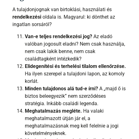
A tulajdonjognak van birtoklási, használati és
rendelkezési
oldala is. Magyarul: ki dönthet az
ingatlan sorsáról?
Van-e teljes rendelkezési jog?
Az eladó
valóban jogosult eladni? Nem csak használja,
nem csak lakik benne, nem csak
családtagként intézkedik?
Elidegenítési és terhelési tilalom ellenőrzése.
Ha ilyen szerepel a tulajdoni lapon, az komoly
korlát.
Minden tulajdonos alá tud-e írni?
A „majd ő is
biztos beleegyezik” nem szerződéses
stratégia. Inkább családi legenda.
Meghatalmazás megléte.
Ha valaki
meghatalmazott útján jár el, a
meghatalmazásnak meg kell felelnie a jogi
követelményeknek.