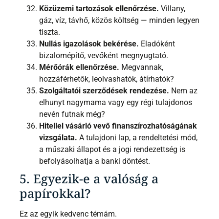
Közüzemi tartozások ellenőrzése.
Villany,
gáz, víz, távhő, közös költség — minden legyen
tiszta.
Nullás igazolások bekérése.
Eladóként
bizalomépítő, vevőként megnyugtató.
Mérőórák ellenőrzése.
Megvannak,
hozzáférhetők, leolvashatók, átírhatók?
Szolgáltatói szerződések rendezése.
Nem az
elhunyt nagymama vagy egy régi tulajdonos
nevén futnak még?
Hitellel vásárló vevő finanszírozhatóságának
vizsgálata.
A tulajdoni lap, a rendeltetési mód,
a műszaki állapot és a jogi rendezettség is
befolyásolhatja a banki döntést.
5. Egyezik-e a valóság a
papírokkal?
Ez az egyik kedvenc témám.