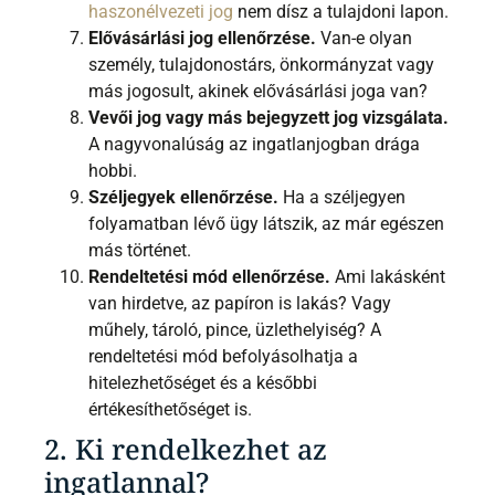
haszonélvezeti jog
nem dísz a tulajdoni lapon.
Elővásárlási jog ellenőrzése.
Van-e olyan
személy, tulajdonostárs, önkormányzat vagy
más jogosult, akinek elővásárlási joga van?
Vevői jog vagy más bejegyzett jog vizsgálata.
A nagyvonalúság az ingatlanjogban drága
hobbi.
Széljegyek ellenőrzése.
Ha a széljegyen
folyamatban lévő ügy látszik, az már egészen
más történet.
Rendeltetési mód ellenőrzése.
Ami lakásként
van hirdetve, az papíron is lakás? Vagy
műhely, tároló, pince, üzlethelyiség? A
rendeltetési mód befolyásolhatja a
hitelezhetőséget és a későbbi
értékesíthetőséget is.
2. Ki rendelkezhet az
ingatlannal?