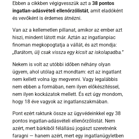
Ebben a cikkben végigvesszük azt a
38 pontos
ingatlan-adásvételi ellenőrzőlistát
, amit eladóként
és vevőként is érdemes átnézni.
Van az a kellemetlen pillanat, amikor az ember azt
hiszi, mindent látott már. Aztán az ingatlanpiac
finoman megkopogtatja a vállát, és azt mondja:
„Barátom, ülj csak vissza egy kicsit az iskolapadba.”
Nekem is volt az utóbbi időben néhány olyan
ügyem, ahol utólag azt mondtam: ezt az ingatlant
nem kellett volna így megvenni. Vagy legalábbis
nem ebben a formában, nem ilyen előkészítéssel,
nem ilyen kockázatok mellett. És ezt úgy mondom,
hogy 18 éve vagyok az ingatlanszakmában.
Pont ezért raktunk össze az ügyvédeinkkel egy 38
pontos ingatlan-adásvételi ellenőrzőlistát. Nem
azért, mert bárkiből félállású jogászt szeretnénk
faragni — hanem azért, mert egy ingatlanügyletben