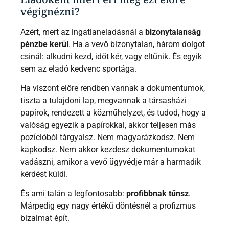
végignézni?
Azért, mert az ingatlaneladásnál a
bizonytalanság
pénzbe kerül
. Ha a vevő bizonytalan, három dolgot
csinál: alkudni kezd, időt kér, vagy eltűnik. És egyik
sem az eladó kedvenc sportága.
Ha viszont előre rendben vannak a dokumentumok,
tiszta a tulajdoni lap, megvannak a társasházi
papírok, rendezett a közműhelyzet, és tudod, hogy a
valóság egyezik a papírokkal, akkor teljesen más
pozícióból tárgyalsz. Nem magyarázkodsz. Nem
kapkodsz. Nem akkor kezdesz dokumentumokat
vadászni, amikor a vevő ügyvédje már a harmadik
kérdést küldi.
És ami talán a legfontosabb:
profibbnak tűnsz
.
Márpedig egy nagy értékű döntésnél a profizmus
bizalmat épít.