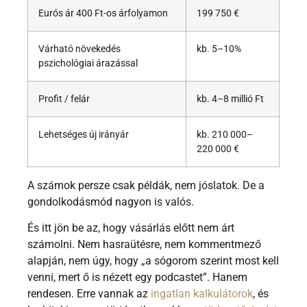
Eurós ár 400 Ft-os árfolyamon
199 750 €
Várható növekedés
kb. 5–10%
pszichológiai árazással
Profit / felár
kb. 4–8 millió Ft
Lehetséges új irányár
kb. 210 000–
220 000 €
A számok persze csak példák, nem jóslatok. De a
gondolkodásmód nagyon is valós.
És itt jön be az, hogy vásárlás előtt nem árt
számolni. Nem hasraütésre, nem kommentmező
alapján, nem úgy, hogy „a sógorom szerint most kell
venni, mert ő is nézett egy podcastet”. Hanem
rendesen. Erre vannak az
ingatlan kalkulátorok
, és