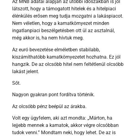
Az MNB adatai alapján az utóbbi időszakban is jól
látszott, hogy a támogatott hitelek és a hitelpiaci
élénkülés erősen meg tudja mozgatni a lakáspiacot.
Nem véletlen, hogy a kamatkörnyezet minden
ingatlanpiaci beszélgetésben ott ül az asztalnál,
még akkor is, ha nem hívtuk meg.
Az euró bevezetése elméletben stabilabb,
kiszámíthatóbb kamatkörnyezetet hozhatna. Ez jól
hangzik. De az olcsóbb hitel nem feltétlenül olcsóbb
lakást jelent.
Sőt.
Nagyon gyakran pont fordítva történik.
Az olcsóbb pénz beépül az árakba.
Volt egy ügyfelem, aki azt mondta: „Márton, ha
lejjebb mennek a kamatok, akkor végre olcsóbban
tudok venni.” Mondtam neki, hogy lehet. De az is