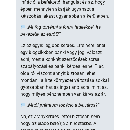
infláció, a befektetői hangulat és az, hogy
éppen mennyien akarják ugyanazt a
kétszobás lakást ugyanabban a kerületben.
„Mi fog történni a forint hitelekkel, ha
bevezetik az eurót?”
Ez az egyik legjobb kérdés. Erre nem lehet
egy blogcikkben banki vagy jogi választ
adni, mert a konkrét szerződések sorsa
szabályozási és banki kérdés lenne. Piaci
oldalról viszont annyit biztosan lehet
mondani: a hitelkörnyezet változása sokkal
gyorsabban hat az ingatlanpiacra, mint az,
hogy milyen pénznemben van kiírva az ár.
„Mitől prémium lokáció a belváros?”
Na, ez aranykérdés. Attól biztosan nem,
hogy az eladó beleírja a hirdetésbe. A