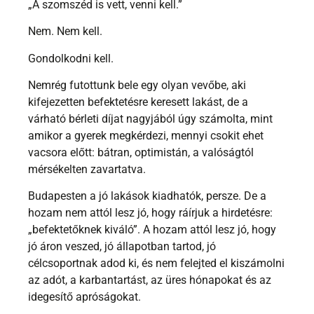
„A szomszéd is vett, venni kell.”
Nem. Nem kell.
Gondolkodni kell.
Nemrég futottunk bele egy olyan vevőbe, aki
kifejezetten befektetésre keresett lakást, de a
várható bérleti díjat nagyjából úgy számolta, mint
amikor a gyerek megkérdezi, mennyi csokit ehet
vacsora előtt: bátran, optimistán, a valóságtól
mérsékelten zavartatva.
Budapesten a jó lakások kiadhatók, persze. De a
hozam nem attól lesz jó, hogy ráírjuk a hirdetésre:
„befektetőknek kiváló”. A hozam attól lesz jó, hogy
jó áron veszed, jó állapotban tartod, jó
célcsoportnak adod ki, és nem felejted el kiszámolni
az adót, a karbantartást, az üres hónapokat és az
idegesítő apróságokat.