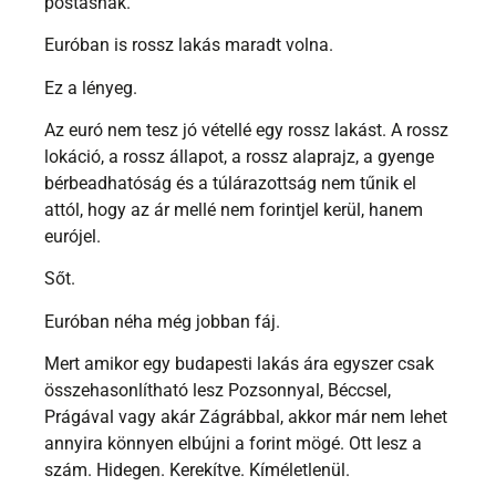
postásnak.
Euróban is rossz lakás maradt volna.
Ez a lényeg.
Az euró nem tesz jó vétellé egy rossz lakást. A rossz
lokáció, a rossz állapot, a rossz alaprajz, a gyenge
bérbeadhatóság és a túlárazottság nem tűnik el
attól, hogy az ár mellé nem forintjel kerül, hanem
eurójel.
Sőt.
Euróban néha még jobban fáj.
Mert amikor egy budapesti lakás ára egyszer csak
összehasonlítható lesz Pozsonnyal, Béccsel,
Prágával vagy akár Zágrábbal, akkor már nem lehet
annyira könnyen elbújni a forint mögé. Ott lesz a
szám. Hidegen. Kerekítve. Kíméletlenül.