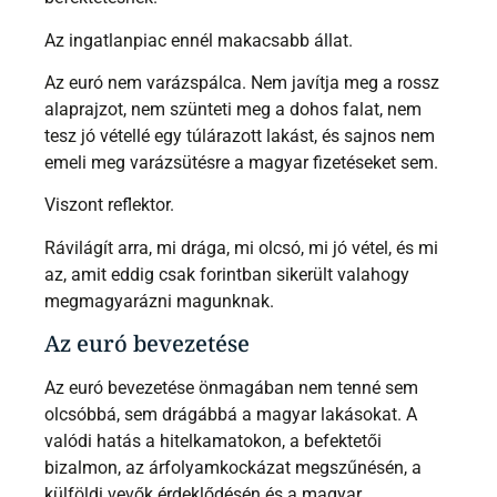
Az ingatlanpiac ennél makacsabb állat.
Az euró nem varázspálca. Nem javítja meg a rossz
alaprajzot, nem szünteti meg a dohos falat, nem
tesz jó vétellé egy túlárazott lakást, és sajnos nem
emeli meg varázsütésre a magyar fizetéseket sem.
Viszont reflektor.
Rávilágít arra, mi drága, mi olcsó, mi jó vétel, és mi
az, amit eddig csak forintban sikerült valahogy
megmagyarázni magunknak.
Az euró bevezetése
Az euró bevezetése önmagában nem tenné sem
olcsóbbá, sem drágábbá a magyar lakásokat. A
valódi hatás a hitelkamatokon, a befektetői
bizalmon, az árfolyamkockázat megszűnésén, a
külföldi vevők érdeklődésén és a magyar