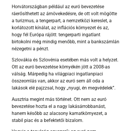
Horvátországban például az euró bevezetése
ráerősíthetett az árnövekedésre, de ott volt mögötte
a turizmus, a tengerpart, a nemzetközi kereslet, a
korlátozott kínálat, az inflációs környezet és az,
hogy fél Európa rájött: tengerparti ingatlant
birtokolni még mindig menőbb, mint a bankszámlán
nézegetni a pénzt.
Szlovákia és Szlovénia esetében más volt a helyzet.
Ott az euró bevezetése környékén jött a 2008-as
válság. Márpedig ha világpiaci ingatlanpiaci
összeomlás van, akkor az euró sem áll oda a
lakások elé pajzzsal, hogy „nyugi, én megvédelek”.
Ausztria megint más történet. Ott nem az euró
bevezetése hozta el a nagy lakásárrobbanást,
hanem később az alacsony kamatkörnyezet, a
stabil piac és a befektetői bizalom.