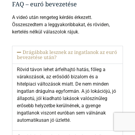
FAQ – euró bevezetése
A videó után rengeteg kérdés érkezett.
Összeszedtem a leggyakoribbakat, és röviden,
kertelés nélkül válaszolok rájuk.
Drágábbak lesznek az ingatlanok az euró
bevezetése után?
Rövid távon lehet árfelhajtó hatás, főleg a
várakozások, az erősödő bizalom és a
hitelpiaci változások miatt. De nem minden
ingatlan drágulna egyformán. A jó lokációjú, jó
állapotú, jól kiadható lakások valószínűleg
erősebb helyzetbe kerülnének, a gyenge
ingatlanok viszont euróban sem válnának
automatikusan jó üzletté.