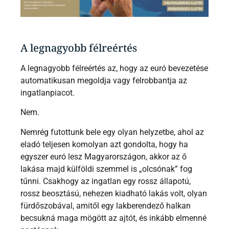
A legnagyobb félreértés
A legnagyobb félreértés az, hogy az euró bevezetése
automatikusan megoldja vagy felrobbantja az
ingatlanpiacot.
Nem.
Nemrég futottunk bele egy olyan helyzetbe, ahol az
eladó teljesen komolyan azt gondolta, hogy ha
egyszer euró lesz Magyarországon, akkor az ő
lakása majd külföldi szemmel is „olcsónak” fog
tűnni. Csakhogy az ingatlan egy rossz állapotú,
rossz beosztású, nehezen kiadható lakás volt, olyan
fürdőszobával, amitől egy lakberendező halkan
becsukná maga mögött az ajtót, és inkább elmenné