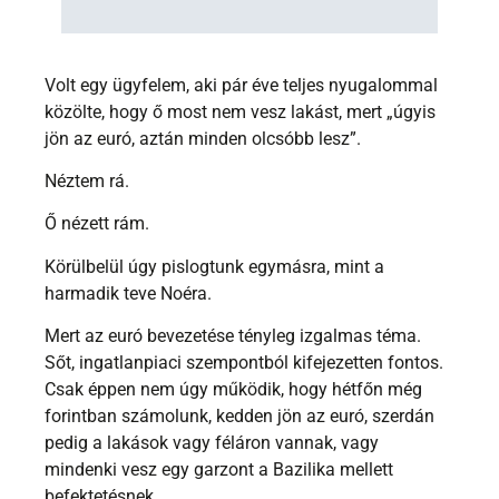
Volt egy ügyfelem, aki pár éve teljes nyugalommal
közölte, hogy ő most nem vesz lakást, mert „úgyis
jön az euró, aztán minden olcsóbb lesz”.
Néztem rá.
Ő nézett rám.
Körülbelül úgy pislogtunk egymásra, mint a
harmadik teve Noéra.
Mert az euró bevezetése tényleg izgalmas téma.
Sőt, ingatlanpiaci szempontból kifejezetten fontos.
Csak éppen nem úgy működik, hogy hétfőn még
forintban számolunk, kedden jön az euró, szerdán
pedig a lakások vagy féláron vannak, vagy
mindenki vesz egy garzont a Bazilika mellett
befektetésnek.