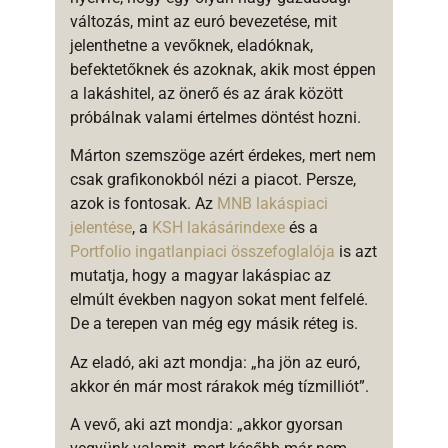
változás, mint az euró bevezetése, mit
jelenthetne a vevőknek, eladóknak,
befektetőknek és azoknak, akik most éppen
a lakáshitel, az önerő és az árak között
próbálnak valami értelmes döntést hozni.
Márton szemszöge azért érdekes, mert nem
csak grafikonokból nézi a piacot. Persze,
azok is fontosak. Az
MNB lakáspiaci
jelentése
, a
KSH lakásárindexe
és a
Portfolio ingatlanpiaci összefoglalója
is azt
mutatja, hogy a magyar lakáspiac az
elmúlt években nagyon sokat ment felfelé.
De a terepen van még egy másik réteg is.
Az eladó, aki azt mondja: „ha jön az euró,
akkor én már most rárakok még tízmilliót”.
A vevő, aki azt mondja: „akkor gyorsan