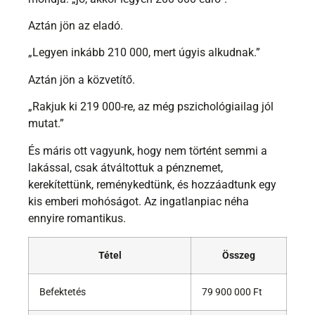
Aztán jön az eladó.
„Legyen inkább 210 000, mert úgyis alkudnak.”
Aztán jön a közvetítő.
„Rakjuk ki 219 000-re, az még pszichológiailag jól
mutat.”
És máris ott vagyunk, hogy nem történt semmi a
lakással, csak átváltottuk a pénznemet,
kerekítettünk, reménykedtünk, és hozzáadtunk egy
kis emberi mohóságot. Az ingatlanpiac néha
ennyire romantikus.
Tétel
Összeg
Befektetés
79 900 000 Ft