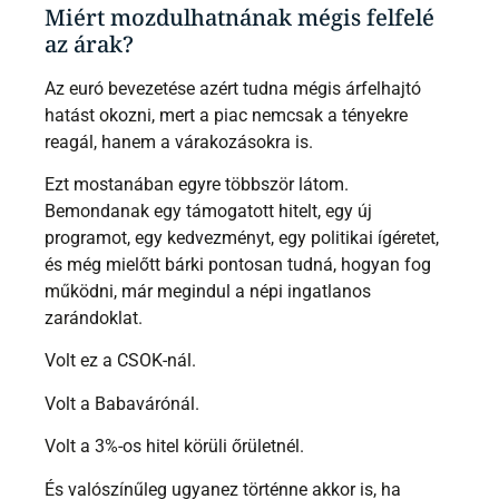
Miért mozdulhatnának mégis felfelé
az árak?
Az euró bevezetése azért tudna mégis árfelhajtó
hatást okozni, mert a piac nemcsak a tényekre
reagál, hanem a várakozásokra is.
Ezt mostanában egyre többször látom.
Bemondanak egy támogatott hitelt, egy új
programot, egy kedvezményt, egy politikai ígéretet,
és még mielőtt bárki pontosan tudná, hogyan fog
működni, már megindul a népi ingatlanos
zarándoklat.
Volt ez a CSOK-nál.
Volt a Babavárónál.
Volt a 3%-os hitel körüli őrületnél.
És valószínűleg ugyanez történne akkor is, ha