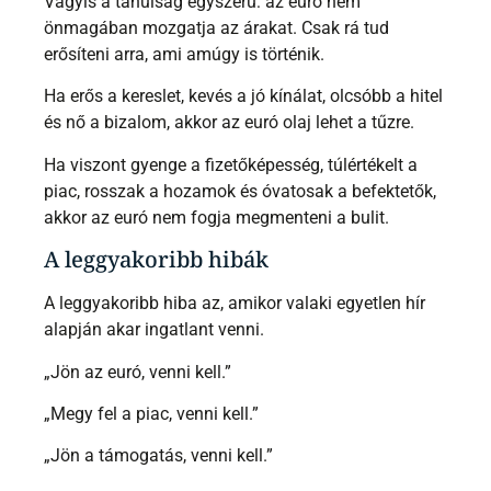
Vagyis a tanulság egyszerű: az euró nem
önmagában mozgatja az árakat. Csak rá tud
erősíteni arra, ami amúgy is történik.
Ha erős a kereslet, kevés a jó kínálat, olcsóbb a hitel
és nő a bizalom, akkor az euró olaj lehet a tűzre.
Ha viszont gyenge a fizetőképesség, túlértékelt a
piac, rosszak a hozamok és óvatosak a befektetők,
akkor az euró nem fogja megmenteni a bulit.
A leggyakoribb hibák
A leggyakoribb hiba az, amikor valaki egyetlen hír
alapján akar ingatlant venni.
„Jön az euró, venni kell.”
„Megy fel a piac, venni kell.”
„Jön a támogatás, venni kell.”