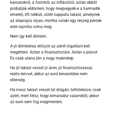
kamatokról, a forintról, az inflációról, aztán ebből
próbálják eldönteni, hogy megvegyék-e a harmadik
emeleti, lift nélküli, sötét nappalis lakást, amelynek
az alaprajza olyan, mintha valaki egy részeg péntek
este rajzolta volna meg.
Nem így kell dönteni.
A jó döntéshez először az adott ingatlant kell
megérteni. Aztán a finanszírozást. Aztán a piacot.
És csak utána jön a nagy makrokép.
Ha jó lakást veszel jó áron, jó finanszírozással,
reális tervvel, akkor az euró bevezetése nem
ellenség.
Ha rossz lakást veszel túl drágán, túlhitelezve, csak
azért, mert félsz, hogy kimaradsz valamiből, akkor
az euró sem fog megmenteni.