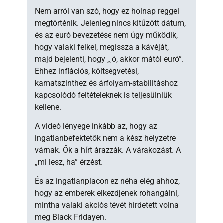
Nem arról van szó, hogy ez holnap reggel
megtörténik. Jelenleg nincs kitűzött dátum,
és az euró bevezetése nem úgy működik,
hogy valaki felkel, megissza a kávéját,
majd bejelenti, hogy „jó, akkor mától euró”.
Ehhez inflációs, költségvetési,
kamatszinthez és árfolyam-stabilitáshoz
kapcsolódó feltételeknek is teljesülniük
kellene.
A videó lényege inkább az, hogy az
ingatlanbefektetők nem a kész helyzetre
várnak. Ők a hírt árazzák. A várakozást. A
„mi lesz, ha” érzést.
És az ingatlanpiacon ez néha elég ahhoz,
hogy az emberek elkezdjenek rohangálni,
mintha valaki akciós tévét hirdetett volna
meg Black Fridayen.