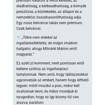
prémium lokációt a vevői kereslet, az
eladhatóság, a bérbeadhatóság, a környék
presztízse, a közlekedés, az állapot és a
nemzetközi összehasonlíthatóság adja.
Egy rossz belvárosi lakás nem prémium.
Csak belvárosi.
„Tökre nem érdekel az
ingatlanbefektetés, de mégis imádom
hallgatni, ahogy Mlinárik Márton erről
magyaráz.”
Ez azért jó komment, mert pontosan erről
kellene szólnia az ingatlanpiaci
tartalomnak. Nem arról, hogy táblázatokkal
agyonverjük az embert, hanem hogy érthető
legyen: mitől mozdul a piac, mikor kell
óvatosnak lenni, és mikor mondjuk ki
nyugodtan, hogy ez így bizony túl van
árazva, barátom.