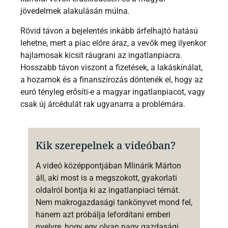
jövedelmek alakulásán múlna.
Rövid távon a bejelentés inkább árfelhajtó hatású
lehetne, mert a piac előre áraz, a vevők meg ilyenkor
hajlamosak kicsit ráugrani az ingatlanpiacra.
Hosszabb távon viszont a fizetések, a lakáskínálat,
a hozamok és a finanszírozás döntenék el, hogy az
euró tényleg erősíti-e a magyar ingatlanpiacot, vagy
csak új árcédulát rak ugyanarra a problémára.
Kik szerepelnek a videóban?
A videó középpontjában Mlinárik Márton
áll, aki most is a megszokott, gyakorlati
oldalról bontja ki az ingatlanpiaci témát.
Nem makrogazdasági tankönyvet mond fel,
hanem azt próbálja lefordítani emberi
nyelvre, hogy egy olyan nagy gazdasági