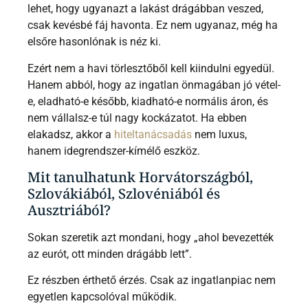
lehet, hogy ugyanazt a lakást drágábban veszed,
csak kevésbé fáj havonta. Ez nem ugyanaz, még ha
elsőre hasonlónak is néz ki.
Ezért nem a havi törlesztőből kell kiindulni egyedül.
Hanem abból, hogy az ingatlan önmagában jó vétel-
e, eladható-e később, kiadható-e normális áron, és
nem vállalsz-e túl nagy kockázatot. Ha ebben
elakadsz, akkor a
hiteltanácsadás
nem luxus,
hanem idegrendszer-kímélő eszköz.
Mit tanulhatunk Horvátországból,
Szlovákiából, Szlovéniából és
Ausztriából?
Sokan szeretik azt mondani, hogy „ahol bevezették
az eurót, ott minden drágább lett”.
Ez részben érthető érzés. Csak az ingatlanpiac nem
egyetlen kapcsolóval működik.