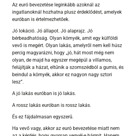
Az euró bevezetése leginkább azoknál az
ingatlanoknál hozhatna plusz érdeklődést, amelyek
euróban is értelmezhetőek.
Jó lokáció. Jó állapot. Jó alaprajz. Jó
bérbeadhatóság. Olyan környék, amit egy külföldi
vevő is megért. Olyan lakás, amelyről nem kell húsz
percig magyarázni, hogy „jó, hát most még nem
olyan, de majd ha egyszer megépül a villamos,
felújítják a házat, eltűnik a szomszédból a gumis, és
beindul a környék, akkor ez nagyon nagy sztori
lesz”.
A jó lakás euróban is jó lakás.
A rossz lakás euróban is rossz lakás.
És ez fájdalmasan egyszerű.
Ha vevő vagy, akkor az euró bevezetése miatt nem
az a kérdés, hogy gyorsan vegyél-e bármit. Hanem