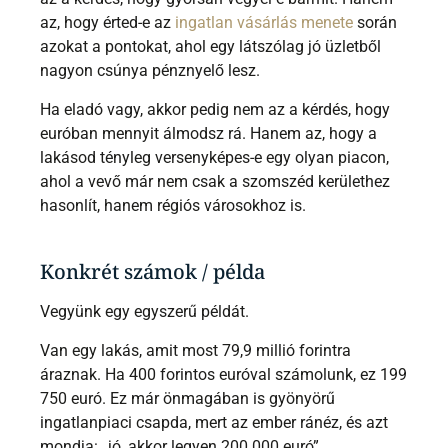
az, hogy érted-e az
ingatlan vásárlás menete
során
azokat a pontokat, ahol egy látszólag jó üzletből
nagyon csúnya pénznyelő lesz.
Ha eladó vagy, akkor pedig nem az a kérdés, hogy
euróban mennyit álmodsz rá. Hanem az, hogy a
lakásod tényleg versenyképes-e egy olyan piacon,
ahol a vevő már nem csak a szomszéd kerülethez
hasonlít, hanem régiós városokhoz is.
Konkrét számok / példa
Vegyünk egy egyszerű példát.
Van egy lakás, amit most 79,9 millió forintra
áraznak. Ha 400 forintos euróval számolunk, ez 199
750 euró. Ez már önmagában is gyönyörű
ingatlanpiaci csapda, mert az ember ránéz, és azt
mondja: „jó, akkor legyen 200 000 euró”.