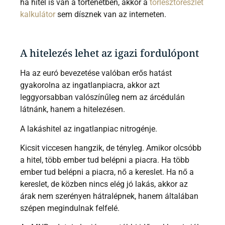
ha hitel is van a történetben, akkor a
törlesztőrészlet
kalkulátor
sem dísznek van az interneten.
A hitelezés lehet az igazi fordulópont
Ha az euró bevezetése valóban erős hatást
gyakorolna az ingatlanpiacra, akkor azt
leggyorsabban valószínűleg nem az árcédulán
látnánk, hanem a hitelezésen.
A lakáshitel az ingatlanpiac nitrogénje.
Kicsit viccesen hangzik, de tényleg. Amikor olcsóbb
a hitel, több ember tud belépni a piacra. Ha több
ember tud belépni a piacra, nő a kereslet. Ha nő a
kereslet, de közben nincs elég jó lakás, akkor az
árak nem szerényen hátralépnek, hanem általában
szépen megindulnak felfelé.