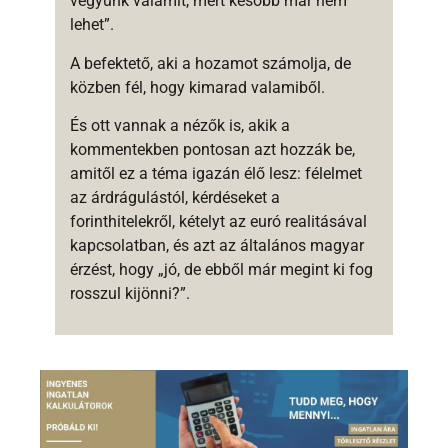
vegyünk valamit, mert később már nem
lehet”.
A befektető, aki a hozamot számolja, de
közben fél, hogy kimarad valamiből.
És ott vannak a nézők is, akik a
kommentekben pontosan azt hozzák be,
amitől ez a téma igazán élő lesz: félelmet
az árdrágulástól, kérdéseket a
forinthitelekről, kételyt az euró realitásával
kapcsolatban, és azt az általános magyar
érzést, hogy „jó, de ebből már megint ki fog
rosszul kijönni?”.