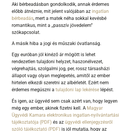
Aki bérbeadásban gondolkodik, annak érdemes
előbb átnéznie, mit jelent valójában az
ingatlan
bérbeadás
, mert a matek néha sokkal kevésbé
romantikus, mint a „passzív jövedelem”
szókapcsolat.
A másik hiba a jogi és műszaki óvatlanság.
Egy euróban jól kinéző ár mögött is lehet
rendezetlen tulajdoni helyzet, haszonélvezet,
végrehajtás, szolgalmi jog, per, rossz társasházi
állapot vagy olyan meglepetés, amitől az ember
hirtelen elkezdi szeretni az albérletét. Ezért nem
érdemes megúszni a
tulajdoni lap lekérése
lépést.
És igen, az ügyvéd sem csak azért van, hogy legyen
még egy ember, akinek fizetni kell. A
Magyar
Ügyvédi Kamara elektronikus ingatlan-nyilvántartási
tájékoztatója (PDF)
és az
ügyvédi ellenjegyzésről
szóló tájékoztató (PDF)
is jól mutatja, hogy az