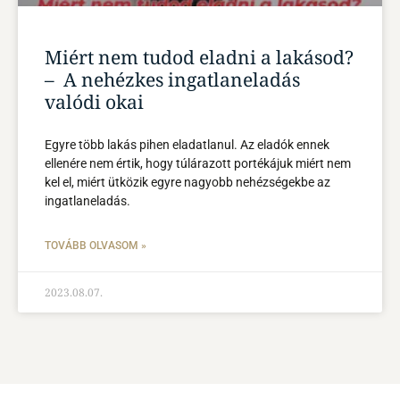
Miért nem tudod eladni a lakásod?
– A nehézkes ingatlaneladás
valódi okai
Egyre több lakás pihen eladatlanul. Az eladók ennek
ellenére nem értik, hogy túlárazott portékájuk miért nem
kel el, miért ütközik egyre nagyobb nehézségekbe az
ingatlaneladás.
TOVÁBB OLVASOM »
2023.08.07.