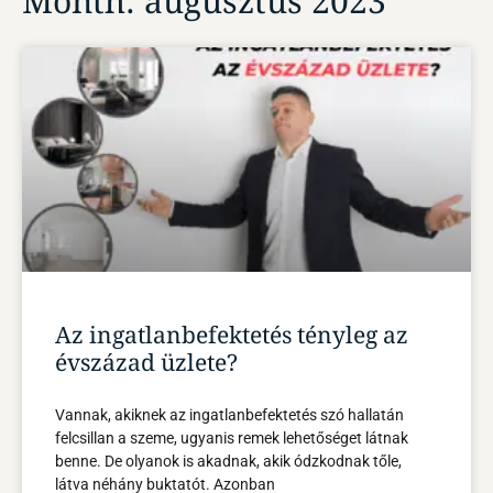
Month: augusztus 2023
Az ingatlanbefektetés tényleg az
évszázad üzlete?
Vannak, akiknek az ingatlanbefektetés szó hallatán
felcsillan a szeme, ugyanis remek lehetőséget látnak
benne. De olyanok is akadnak, akik ódzkodnak tőle,
látva néhány buktatót. Azonban