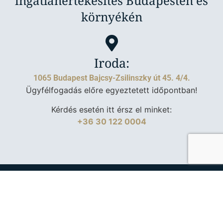
ingatlanértékesítés Budapesten és
környékén
Iroda:
1065 Budapest Bajcsy-Zsilinszky út 45. 4/4.
Ügyfélfogadás előre egyeztetett időpontban!
Kérdés esetén itt érsz el minket:
+36 30 122 0004
Adatkezelési tájékoztató
|
Ingatlanpiac
| Készítette:
Fru
Creative Design
,
Várkoly Enci
|
Weboldal karbantartás:
Webpajzs
Mlinárik Márton Ingatlanspecialista
minden jog fenntartva