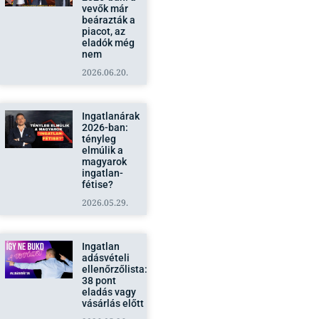
vevők már
beárazták a
piacot, az
eladók még
nem
2026.06.20.
Ingatlanárak
2026-ban:
tényleg
elmúlik a
magyarok
ingatlan-
fétise?
2026.05.29.
Ingatlan
adásvételi
ellenőrzőlista:
38 pont
eladás vagy
vásárlás előtt