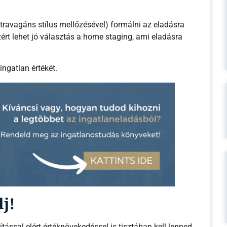
xtravagáns stílus mellőzésével) formálni az eladásra
ért lehet jó választás a home staging, ami eladásra
ingatlan értékét.
lj!
ással elért értéknövekedéssel is tisztában kell lenned.