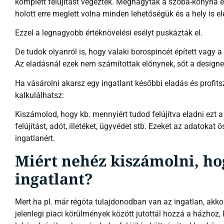
komplett felújítást végeztek. Meghagyták a szoba-konyha el
holott erre meglett volna minden lehetőségük és a hely is e
Ezzel a legnagyobb értéknövelési esélyt puskázták el.
De tudok olyanról is, hogy valaki borospincét épített vagy 
Az eladásnál ezek nem számítottak előnynek, sőt a design
Ha vásárolni akarsz egy ingatlant későbbi eladás és profit
kalkulálhatsz:
Kiszámolod, hogy kb. mennyiért tudod felújítva eladni ezt a
felújítást, adót, illetéket, ügyvédet stb. Ezeket az adatokat
ingatlanért.
Miért nehéz kiszámolni, hog
ingatlant?
Mert ha pl. már régóta tulajdonodban van az ingatlan, akko
jelenlegi piaci körülmények között jutottál hozzá a házhoz,