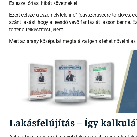
És ezzel óriási hibát követnek el.
Ezért célszerű „személytelenné” (egyszerűségre törekvés, e
szánt lakást, hogy a leendő vevő fantáziát lásson benne. Ez
történő felkészítést jelent.
Mert az arany középutat megtalálva igenis lehet növelni az 
Lakásfelújítás – Így kalkulá
Ahhoz, hogy meghozd a megfelelő döntést, az ingatlanfelújít