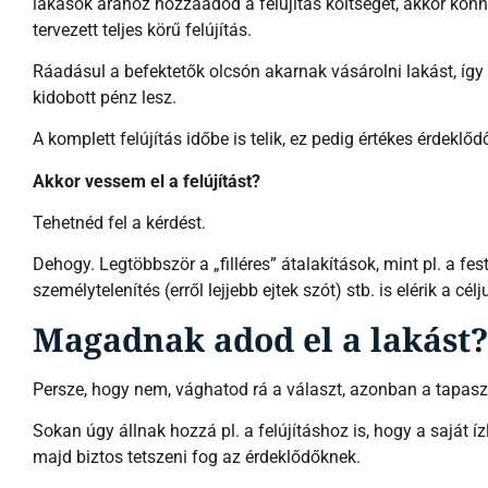
lakások árához hozzáadod a felújítás költségét, akkor könn
tervezett teljes körű felújítás.
Ráadásul a befektetők olcsón akarnak vásárolni lakást, így l
kidobott pénz lesz.
A komplett felújítás időbe is telik, ez pedig értékes érdeklődő
Akkor vessem el a felújítást?
Tehetnéd fel a kérdést.
Dehogy. Legtöbbször a „filléres” átalakítások, mint pl. a festé
személytelenítés (erről lejjebb ejtek szót) stb. is elérik a célj
Magadnak adod el a lakást
Persze, hogy nem, vághatod rá a választ, azonban a tapasz
Sokan úgy állnak hozzá pl. a felújításhoz is, hogy a saját íz
majd biztos tetszeni fog az érdeklődőknek.