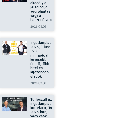
akadály a
jelzálog, a
végrehajtás
vagy a
haszonélvezet?
2026.08.05.
Ingatlanpiac
2026 július:
520
milliárddal
kevesebb
önerő, több
hitel és
kijózanodó
eladók
2026.07.31.
Túlfeszült az
ingatlanpiac:
korrekció jön
2026-ban,
vagy csak