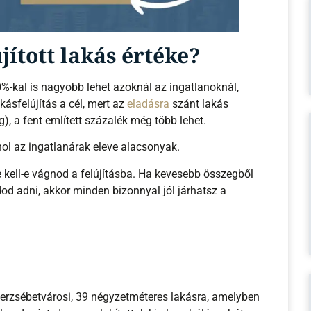
ított lakás értéke?
0%-kal is nagyobb lehet azoknál az ingatlanoknál,
kásfelújítás a cél, mert az
eladásra
szánt lakás
), a fent említett százalék még több lehet.
ol az ingatlanárak eleve alacsonyak.
kell-e vágnod a felújításba. Ha kevesebb összegből
udod adni, akkor minden bizonnyal jól járhatsz a
erzsébetvárosi, 39 négyzetméteres lakásra, amelyben