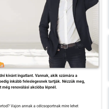
adni kívánt ingatlant. Vannak, akik számára a
pedig inkább feleslegesnek tartják. Nézzük meg,
 még renoválási akcióba lépnél.
ortod? Vajon annak a célcsoportnak mire lehet