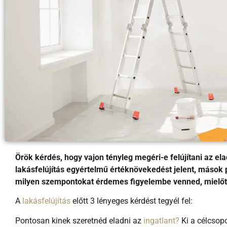
Örök kérdés, hogy vajon tényleg megéri-e felújítani az el
lakásfelújítás egyértelmű értéknövekedést jelent, mások 
milyen szempontokat érdemes figyelembe venned, mielőtt
A
lakásfelújítás
előtt 3 lényeges kérdést tegyél fel:
Pontosan kinek szeretnéd eladni az
ingatlant?
Ki a célcsop