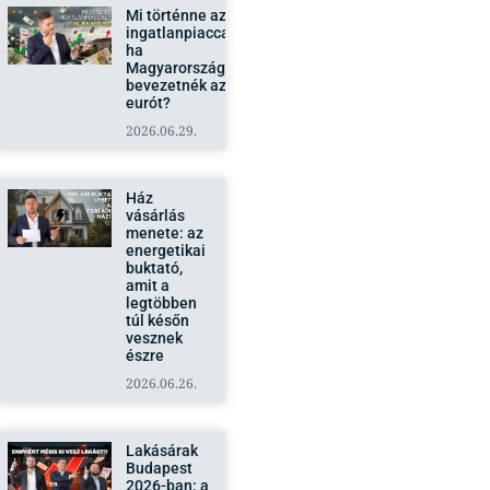
Mi történne az
ingatlanpiaccal,
ha
Magyarországon
bevezetnék az
eurót?
2026.06.29.
Ház
vásárlás
menete: az
energetikai
buktató,
amit a
legtöbben
túl későn
vesznek
észre
2026.06.26.
Lakásárak
Budapest
2026-ban: a