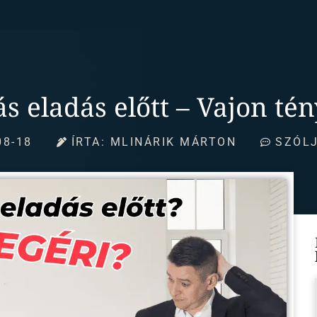
ás eladás előtt – Vajon té
08-18
ÍRTA:
MLINÁRIK MÁRTON
SZÓLJ