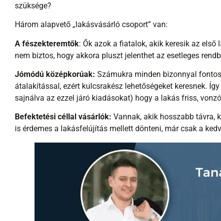
szüksége?
Három alapvető „lakásvásárló csoport” van:
A fészekteremtők
: Ők azok a fiatalok, akik keresik az első
nem biztos, hogy akkora pluszt jelenthet az esetleges rend
Jómódú középkorúak:
Számukra minden bizonnyal fontos 
átalakítással, ezért kulcsrakész lehetőségeket keresnek. Így
sajnálva az ezzel járó kiadásokat) hogy a lakás friss, von
Befektetési céllal vásárlók:
Vannak, akik hosszabb távra, k
is érdemes a lakásfelújítás mellett dönteni, már csak a ked