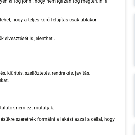
yen ki fog jönni, hogy nem igazán fog megtérülni a
ehet, hogy a teljes körű felújítás csak ablakon
k elvesztését is jelentheti.
s, kiürítés, szellőztetés, rendrakás, javítás,
ukat.
?
talatok nem ezt mutatják.
lésükre szeretnék formálni a lakást azzal a céllal, hogy