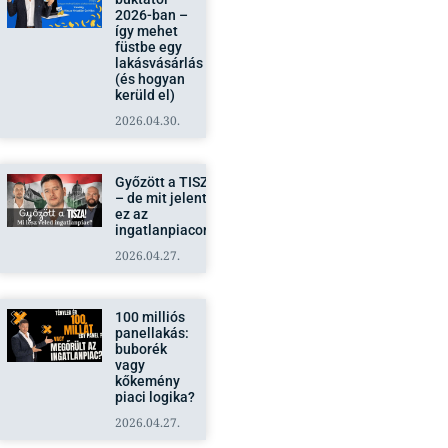
2026-ban –
így mehet
füstbe egy
lakásvásárlás
(és hogyan
kerüld el)
2026.04.30.
Győzött a TISZA
– de mit jelent
ez az
ingatlanpiacon?
2026.04.27.
100 milliós
panellakás:
buborék
vagy
kőkemény
piaci logika?
2026.04.27.