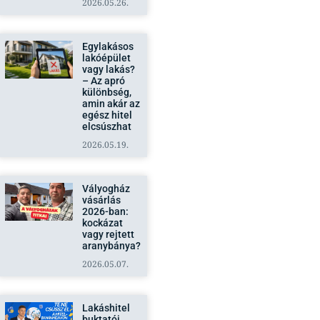
2026.05.26.
Egylakásos
lakóépület
vagy lakás?
– Az apró
különbség,
amin akár az
egész hitel
elcsúszhat
2026.05.19.
Vályogház
vásárlás
2026-ban:
kockázat
vagy rejtett
aranybánya?
2026.05.07.
Lakáshitel
buktatói