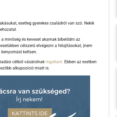
 lakásukat, esetleg gyerekes családról van szó. Nekik
behozatal.
a minőség és keveset akarnak bíbelődni az
 esetükben célszerű elvégezni a felújításokat, (nem
zó benyomást keltsen.
iadási célból vásárolnak
ingatlant.
Ebben az esetben
vezőbb alkupozíció miatt is.