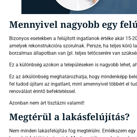
Mennyivel nagyobb egy felúj
Bizonyos esetekben a felújított ingatlanok értéke akár 15-2
amelyek rekonstrukcióra szorulnak. Persze, ha teljes körű la
borzalmas állapotban van (pl. teljes tetőcserére van szükség
Ez a különbség azokon a településeken is nagyobb lehet, ah
Ez az árkülönbség meghatározhatja, hogy mindenképp bele 
fel tudod újítani az ingatlant, mint amennyivel többért el t
renoválást érintő befektetéssel.
Azonban nem árt tisztázni valamit!
Megtérül a lakásfelújítás?
Nem minden lakásfelújítás fog megtérülni. Emlékszem egy 