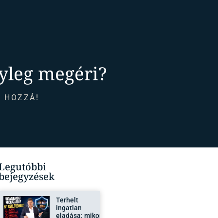
nyleg megéri?
 HOZZÁ!
Legutóbbi
bejegyzések
Terhelt
ingatlan
eladása: mikor