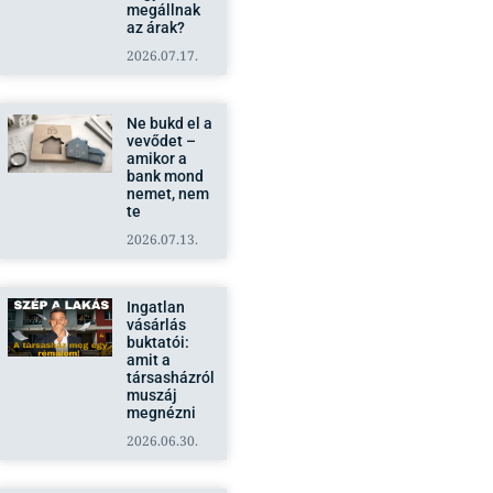
megállnak
az árak?
2026.07.17.
Ne bukd el a
vevődet –
amikor a
bank mond
nemet, nem
te
2026.07.13.
Ingatlan
vásárlás
buktatói:
amit a
társasházról
muszáj
megnézni
2026.06.30.