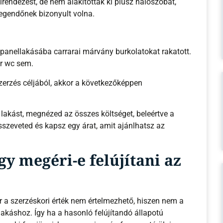
rendezést, de nem alakítottak ki plusz hálószobát,
legendőnek bizonyult volna.
a panellakásába carrarai márvány burkolatokat rakatott.
er wc sem.
szerzés céljából, akkor a következőképpen
 lakást, megnézed az összes költséget, beleértve a
 összeveted és kapsz egy árat, amit ajánlhatsz az
y megéri-e felújítani az
r a szerzéskori érték nem értelmezhető, hiszen nem a
 lakáshoz. Így ha a hasonló felújítandó állapotú