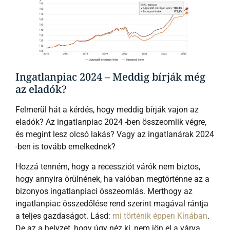
Ingatlanpiac 2024 – Meddig bírják még
az eladók?
Felmerül hát a kérdés, hogy meddig bírják vajon az
eladók? Az ingatlanpiac 2024 -ben összeomlik végre,
és megint lesz olcsó lakás? Vagy az ingatlanárak 2024
-ben is tovább emelkednek?
Hozzá tenném, hogy a recessziót várók nem biztos,
hogy annyira örülnének, ha valóban megtörténne az a
bizonyos ingatlanpiaci összeomlás. Merthogy az
ingatlanpiac összedőlése rend szerint magával rántja
a teljes gazdaságot. Lásd:
mi történik éppen Kínában
.
De az a helyzet, hogy úgy néz ki, nem jön el a várva