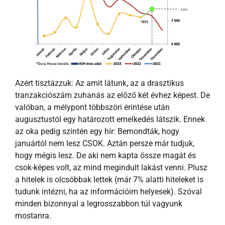
Azért tisztázzuk: Az amit látunk, az a drasztikus
tranzakciószám zuhanás az előző két évhez képest. De
valóban, a mélypont többszöri érintése után
augusztustól egy határozott emelkedés látszik. Ennek
az oka pedig szintén egy hír: Bemondták, hogy
januártól nem lesz CSOK. Aztán persze már tudjuk,
hogy mégis lesz. De aki nem kapta össze magát és
csok-képes volt, az mind megindult lakást venni. Plusz
a hitelek is olcsóbbak lettek (már 7% alatti hiteleket is
tudunk intézni, ha az információim helyesek). Szóval
minden bizonnyal a legrosszabbon túl vagyunk
mostanra.