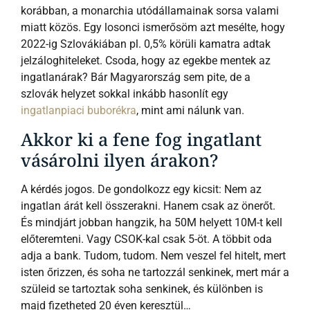
korábban, a monarchia utódállamainak sorsa valami
miatt közös. Egy losonci ismerősöm azt mesélte, hogy
2022-ig Szlovákiában pl. 0,5% körüli kamatra adtak
jelzáloghiteleket. Csoda, hogy az egekbe mentek az
ingatlanárak? Bár Magyarország sem pite, de a
szlovák helyzet sokkal inkább hasonlít egy
ingatlanpiaci buborékra
, mint ami nálunk van.
Akkor ki a fene fog ingatlant
vásárolni ilyen árakon?
A kérdés jogos. De gondolkozz egy kicsit: Nem az
ingatlan árát kell összerakni. Hanem csak az önerőt.
És mindjárt jobban hangzik, ha 50M helyett 10M-t kell
előteremteni. Vagy CSOK-kal csak 5-öt. A többit oda
adja a bank. Tudom, tudom. Nem veszel fel hitelt, mert
isten őrizzen, és soha ne tartozzál senkinek, mert már a
szüleid se tartoztak soha senkinek, és különben is
majd fizetheted 20 éven keresztül…