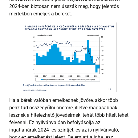
2024-ben biztosan nem ússzák meg, hogy jelentős
mértékben emeljék a béreket.
Ha a bérek valóban emelkednek jövőre, akkor több
pénz tud összegyűlni önerőre, illetve magasabbak
lesznek a hitelezhető jövedelmek, tehát több hitelt lehet
felvenni. Ez nyilvánvalóan befolyásolja az
ingatlanárak 2024 -es szintjét, és az is nyilvánvaló,
hogy ez emelkedést jelent. De emiatt aligha lesz