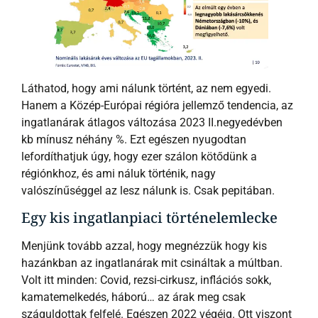
Láthatod, hogy ami nálunk történt, az nem egyedi.
Hanem a Közép-Európai régióra jellemző tendencia, az
ingatlanárak átlagos változása 2023 II.negyedévben
kb mínusz néhány %. Ezt egészen nyugodtan
lefordíthatjuk úgy, hogy ezer szálon kötődünk a
régiónkhoz, és ami náluk történik, nagy
valószínűséggel az lesz nálunk is. Csak pepitában.
Egy kis ingatlanpiaci történelemlecke
Menjünk tovább azzal, hogy megnézzük hogy kis
hazánkban az ingatlanárak mit csináltak a múltban.
Volt itt minden: Covid, rezsi-cirkusz, inflációs sokk,
kamatemelkedés, háború… az árak meg csak
száguldottak felfelé. Egészen 2022 végéig. Ott viszont