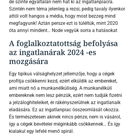
de szinte egyáltalán nem hat ki az ingatlanpiacra.
Szintén nem téma jelenleg a rezsi, pedig tavaly ilyenkor
attól volt hangos a média, hogy most bezzeg mind
megfagyunk! Aztán persze ezt is túléltük, mint 2020
óta annyi mindent… Node vegyük sorra a hatásokat
A foglalkoztatottság befolyása
az ingatlanárak 2024 -es
mozgására
Egy tipikus válsághelyzet jellemzője, hogy a cégek
profitja csökkenni kezd, ezért elküldik az embereket,
ami miatt nő a munkanélküliség. A munkanélküli
embereknek nem lesz pénzük, ezért nem tudják fizetni
a jelzáloghiteleiket, ér rákényszerülnek az ingatlanaik
eladására. Ez az ingatlanpiac összeomlását okozza.
És természetesen akinek nincs pénze, nem is vásárol,
így a cégek bevételei méginkább csökkennek… És így
kialakul egy lefelé menő spirál.