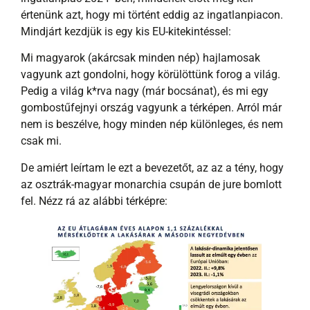
értenünk azt, hogy mi történt eddig az ingatlanpiacon.
Mindjárt kezdjük is egy kis EU-kitekintéssel:
Mi magyarok (akárcsak minden nép) hajlamosak
vagyunk azt gondolni, hogy körülöttünk forog a világ.
Pedig a világ k*rva nagy (már bocsánat), és mi egy
gombostűfejnyi ország vagyunk a térképen. Arról már
nem is beszélve, hogy minden nép különleges, és nem
csak mi.
De amiért leírtam le ezt a bevezetőt, az az a tény, hogy
az osztrák-magyar monarchia csupán de jure bomlott
fel. Nézz rá az alábbi térképre: