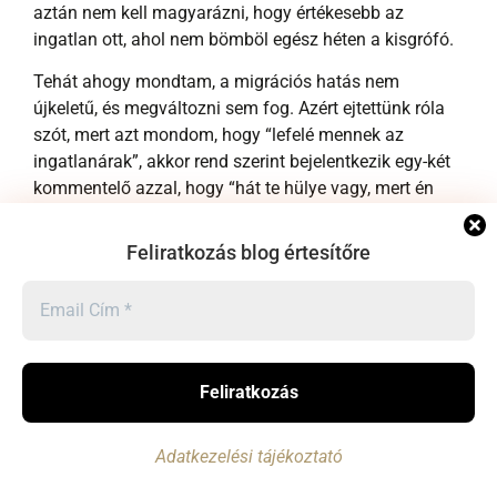
aztán nem kell magyarázni, hogy értékesebb az
ingatlan ott, ahol nem bömböl egész héten a kisgrófó.
Tehát ahogy mondtam, a migrációs hatás nem
újkeletű, és megváltozni sem fog. Azért ejtettünk róla
szót, mert azt mondom, hogy “lefelé mennek az
ingatlanárak”, akkor rend szerint bejelentkezik egy-két
kommentelő azzal, hogy “hát te hülye vagy, mert én
Nagykovácsiban vennék, és folyamatosan felfelé
megy minden”. Igen, Nagykovácsi extrém példa. De a
Feliratkozás blog értesítőre
fordítottja is igaz, Ipolytarnócon valószínűleg nem lesz
a közeljövőben sem hatalmas ingatlanár-robbanás,
bárhogyan is emelkednek az árak mondjuk
Budapesten. Bár az alacsony bázis okozhat
meglepetéseket, hiszen egy 5MFt-os ingatlan sokkal
könnyebben duplázódik, mint egy 50MFt-os…
Az infláció beépül az ingatlanárakba?
Adatkezelési tájékoztató
Köztudott, hogy az infláció beépül az ingatlanok árába.