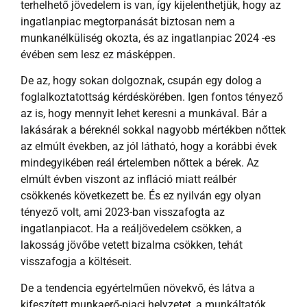
terhelhető jövedelem is van, így kijelenthetjük, hogy az
ingatlanpiac megtorpanását biztosan nem a
munkanélküliség okozta, és az ingatlanpiac 2024 -es
évében sem lesz ez másképpen.
De az, hogy sokan dolgoznak, csupán egy dolog a
foglalkoztatottság kérdéskörében. Igen fontos tényező
az is, hogy mennyit lehet keresni a munkával. Bár a
lakásárak a béreknél sokkal nagyobb mértékben nőttek
az elmúlt években, az jól látható, hogy a korábbi évek
mindegyikében reál értelemben nőttek a bérek. Az
elmúlt évben viszont az infláció miatt reálbér
csökkenés következett be. És ez nyilván egy olyan
tényező volt, ami 2023-ban visszafogta az
ingatlanpiacot. Ha a reáljövedelem csökken, a
lakosság jövőbe vetett bizalma csökken, tehát
visszafogja a költéseit.
De a tendencia egyértelműen növekvő, és látva a
kifeszített munkaerő-piaci helyzetet, a munkáltatók