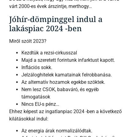
várt 2000-es évek árszintje, merthogy…
Jóhír-dömpinggel indul a
lakáspiac 2024 -ben
Miről szólt 2023?
Kezdtük a rezsi-cirkusszal
Majd a szeretett forintunk infarktust kapott.
Inflációs sokk.
Jelzáloghitelek kamatainak felrobbanása.
Az alternatív hozamok egekbe szöktek.
Nem lesz CSOK, babaváró, és egyéb
támogatások
Nincs EU-s pénz…
Ehhez képest az ingatlanpiac 2024 -ben a következő
kilátásokkal indul:
Az energia árak normalizálódtak.