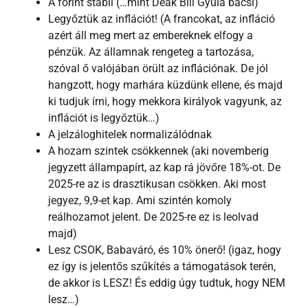
A forint stabil (…mint Deák Bill Gyula bácsi)
Legyőztük az inflációt! (A francokat, az infláció
azért áll meg mert az embereknek elfogy a
pénzük. Az államnak rengeteg a tartozása,
szóval ő valójában örült az inflációnak. De jól
hangzott, hogy marhára küzdünk ellene, és majd
ki tudjuk írni, hogy mekkora királyok vagyunk, az
inflációt is legyőztük…)
A jelzáloghitelek normalizálódnak
A hozam szintek csökkennek (aki novemberig
jegyzett állampapírt, az kap rá jövőre 18%-ot. De
2025-re az is drasztikusan csökken. Aki most
jegyez, 9,9-et kap. Ami szintén komoly
reálhozamot jelent. De 2025-re ez is leolvad
majd)
Lesz CSOK, Babaváró, és 10% önerő! (igaz, hogy
ez így is jelentős szűkítés a támogatások terén,
de akkor is LESZ! És eddig úgy tudtuk, hogy NEM
lesz…)