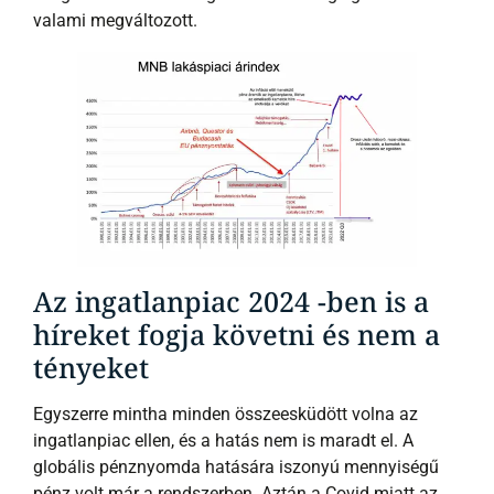
valami megváltozott.
Az ingatlanpiac 2024 -ben is a
híreket fogja követni és nem a
tényeket
Egyszerre mintha minden összeesküdött volna az
ingatlanpiac ellen, és a hatás nem is maradt el. A
globális pénznyomda hatására iszonyú mennyiségű
pénz volt már a rendszerben. Aztán a Covid miatt az