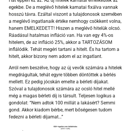
Hát éppen ez az: Az új hitelek kamatai emelkedtek az
egekbe. De a meglévő hitelek kamatai fixálva vannak
hosszú távra. Ezáltal viszont a tulajdonosok szemében
a meglévő ingatlanaik értéke nemhogy csökkent volna,
hanem EMELKEDETT! Hiszen a meglévő hitelük olcsó.
Ráadásul hatalmas infláció van. Ha van egy 4%-os
hitelem, de az infláció 25%, akkor a TARTOZÁSOM
inflálódik. Tehát megéri tartani a hitelt. És ha tartom a
hitelt, akkor bizony nem adom el az ingatlant.
Arról nem beszélve, hogy az új vevők számára a hitelek
megdrágultak, tehát egyre többen döntöttek a bérlés
mellett. Ez pedig jócskán emelte a bérleti díjakat.
Szóval a tulajdonosok számára az ocsló hitel mellé
még a magas bérleti díj is társult. Teljesen logikus a
gondolat: “Nem adtok 100 millát a lakásért? Semmi
gond. Akkor kiadom bérbe, mert bőségesen tudom
fedezni a bérleti díjamat…”