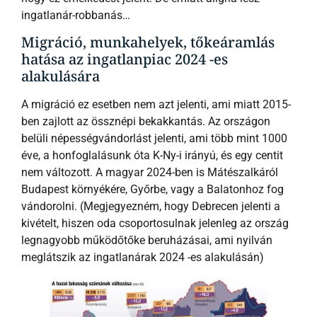
ingatlanár-robbanás…
Migráció, munkahelyek, tőkeáramlás
hatása az ingatlanpiac 2024 -es
alakulására
A migráció ez esetben nem azt jelenti, ami miatt 2015-
ben zajlott az össznépi bekakkantás. Az országon
belüli népességvándorlást jelenti, ami több mint 1000
éve, a honfoglalásunk óta K-Ny-i irányú, és egy centit
nem változott. A magyar 2024-ben is Mátészalkáról
Budapest környékére, Győrbe, vagy a Balatonhoz fog
vándorolni. (Megjegyezném, hogy Debrecen jelenti a
kivételt, hiszen oda csoportosulnak jelenleg az ország
legnagyobb működőtőke beruházásai, ami nyilván
meglátszik az ingatlanárak 2024 -es alakulásán)