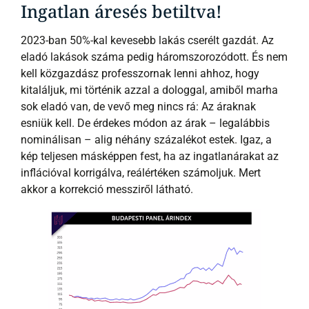
Ingatlan áresés betiltva!
2023-ban 50%-kal kevesebb lakás cserélt gazdát. Az
eladó lakások száma pedig háromszorozódott. És nem
kell közgazdász professzornak lenni ahhoz, hogy
kitaláljuk, mi történik azzal a dologgal, amiből marha
sok eladó van, de vevő meg nincs rá: Az áraknak
esniük kell. De érdekes módon az árak – legalábbis
nominálisan – alig néhány százalékot estek. Igaz, a
kép teljesen másképpen fest, ha az ingatlanárakat az
inflációval korrigálva, reálértéken számoljuk. Mert
akkor a korrekció messziről látható.