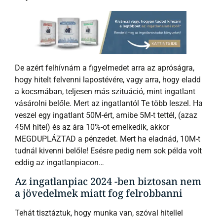
De azért felhívnám a figyelmedet arra az apróságra,
hogy hitelt felvenni lapostévére, vagy arra, hogy eladd
a kocsmában, teljesen más szituáció, mint ingatlant
vásárolni belőle. Mert az ingatlantól Te több leszel. Ha
veszel egy ingatlant 50M-ért, amibe 5M-t tettél, (azaz
45M hitel) és az ára 10%-ot emelkedik, akkor
MEGDUPLÁZTAD a pénzedet. Mert ha eladnád, 10M-t
tudnál kivenni belőle! Esésre pedig nem sok példa volt
eddig az ingatlanpiacon…
Az ingatlanpiac 2024 -ben biztosan nem
a jövedelmek miatt fog felrobbanni
Tehát tisztáztuk, hogy munka van, szóval hitellel