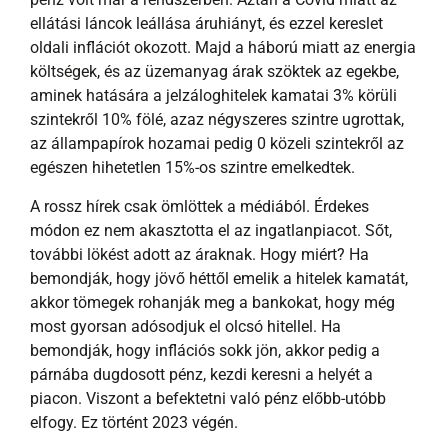
ellátási láncok leállása áruhiányt, és ezzel kereslet
oldali inflációt okozott. Majd a háború miatt az energia
költségek, és az üzemanyag árak szöktek az egekbe,
aminek hatására a jelzáloghitelek kamatai 3% körüli
szintekről 10% fölé, azaz négyszeres szintre ugrottak,
az állampapírok hozamai pedig 0 közeli szintekről az
egészen hihetetlen 15%-os szintre emelkedtek.
A rossz hírek csak ömlöttek a médiából. Érdekes
módon ez nem akasztotta el az ingatlanpiacot. Sőt,
további lökést adott az áraknak. Hogy miért? Ha
bemondják, hogy jövő héttől emelik a hitelek kamatát,
akkor tömegek rohanják meg a bankokat, hogy még
most gyorsan adósodjuk el olcsó hitellel. Ha
bemondják, hogy inflációs sokk jön, akkor pedig a
párnába dugdosott pénz, kezdi keresni a helyét a
piacon. Viszont a befektetni való pénz előbb-utóbb
elfogy. Ez történt 2023 végén.