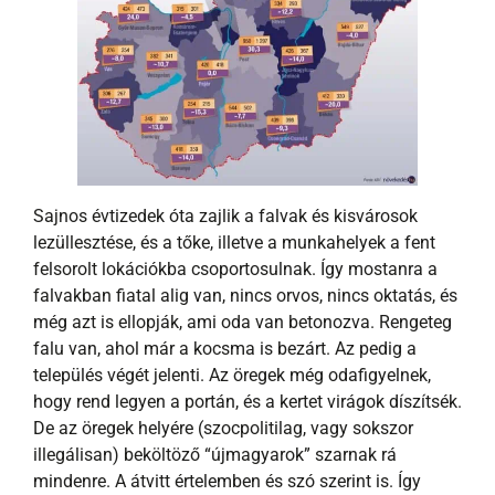
Sajnos évtizedek óta zajlik a falvak és kisvárosok
lezüllesztése, és a tőke, illetve a munkahelyek a fent
felsorolt lokációkba csoportosulnak. Így mostanra a
falvakban fiatal alig van, nincs orvos, nincs oktatás, és
még azt is ellopják, ami oda van betonozva. Rengeteg
falu van, ahol már a kocsma is bezárt. Az pedig a
település végét jelenti. Az öregek még odafigyelnek,
hogy rend legyen a portán, és a kertet virágok díszítsék.
De az öregek helyére (szocpolitilag, vagy sokszor
illegálisan) beköltöző “újmagyarok” szarnak rá
mindenre. A átvitt értelemben és szó szerint is. Így