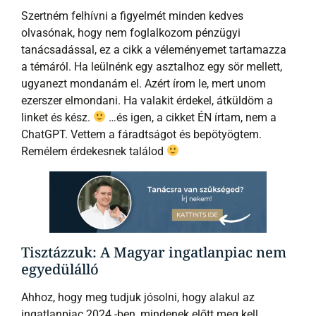
Szertném felhívni a figyelmét minden kedves
olvasónak, hogy nem foglalkozom pénzügyi
tanácsadással, ez a cikk a véleményemet tartamazza
a témáról. Ha leülnénk egy asztalhoz egy sör mellett,
ugyanezt mondanám el. Azért írom le, mert unom
ezerszer elmondani. Ha valakit érdekel, átküldöm a
linket és kész.
…és igen, a cikket ÉN írtam, nem a
ChatGPT. Vettem a fáradtságot és bepötyögtem.
Remélem érdekesnek találod
Tisztázzuk: A Magyar ingatlanpiac nem
egyedülálló
Ahhoz, hogy meg tudjuk jósolni, hogy alakul az
ingatlanpiac 2024 -ben, mindenek előtt meg kell