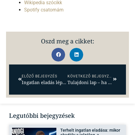
Wikipedia szócikk
Spotify csatornám
Oszd meg a cikket:
ELŐZŐ BEJEGYZÉS
KÖVETKEZŐ BEJEGYZÉS
Ingatlan eladás lépései Magyarországon – Gyakorlati útmutató eladóknak
Tulajdoni lap – ha nem érted, nagy bajban vagy…
Legutóbbi bejegyzések
Terhelt ingatlan eladása: mikor
akadály a jelzálog, a