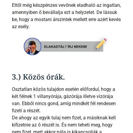
Ettől még készpénzes vevőnek eladható az ingatlan,
amennyiben ő bevállalja ezt a helyzetet. De lássuk
be, hogy a mostani árszintek mellett erre azért kevés
az esély.
3.) Közös órák.
Osztatlan közös tulajdon esetén előfordul, hogy a
két félnek 1 villanyórája, gázórája illetve vízórája
van. Ebből nincs gond, amíg mindkét fél rendesen
fizeti a részét.
De ahogy az egyik tulaj nem fizet, a másiknak kell
kifizetnie az ő részét is. És nem teheti meg, hogy
nem fizet, mert akkor nála is kikapcsolják a