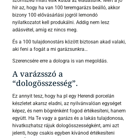
szomszéd miatt esik kútba az eladásunk. Mert a jó
hír az, hogy ha van 100 teremgarázs beálló, akkor
bizony 100 elővásárlási jogról lemondó
nyilatkozatot kell produkálni. Addig nem lesz
adásvétel, amíg ez nincs meg.
És a 100 tulajdonostárs között biztosan akad valaki,
aki feni a fogát a mi garázsunkra…
Szerencsére erre a dologra is van megoldás.
A varázsszó a
“dologösszesség”.
Ez annyit tesz, hogy ha pl egy Herendi porcelán
készletet akarsz eladni, az nyilvánvalóan egységet
képez, és nem bögrénként fogod értékesíteni, hanem
együtt. Ha Te vagy a garázs és a lakás tulajdonosa,
hivatkozhatsz rájuk dologösszességként, ami azt
jelenti, hogy csakis egyben kívánod értékesíteni