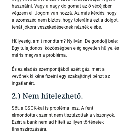
használni. Vagy a nagy dolgomat az ő vécéjében
végzem el. Jogom van hozzá. Az más kérdés, hogy
a szomszéd nem biztos, hogy tolerálná ezt a dolgot,
tehát jókora veszekedéseknek néznék elébe.
Hülyeség, amit mondtam? Nyilván. De gondolj bele:
Egy tulajdonosi közösségben elég egyetlen hülye, és
máris megvan a probléma.
És ez eladás szempontjából azért gáz, mert a
vevőnek ki kéne fizetni egy szakajtónyi pénzt az
ingatlanért.
2.) Nem hitelezhető.
Sőt, a CSOK-kal is probléma lesz. A fent
elmondottak szerint nem tisztázottak a viszonyok.
Ezért a bank nem ad hitelt az ilyen történetek
finanszírozására.