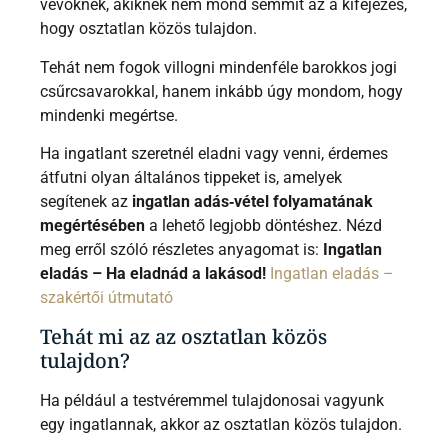
vevőknek, akiknek nem mond semmit az a kifejezés,
hogy osztatlan közös tulajdon.
Tehát nem fogok villogni mindenféle barokkos jogi
csűrcsavarokkal, hanem inkább úgy mondom, hogy
mindenki megértse.
Ha ingatlant szeretnél eladni vagy venni, érdemes
átfutni olyan általános tippeket is, amelyek
segítenek az
ingatlan adás‑vétel folyamatának
megértésében
a lehető legjobb döntéshez. Nézd
meg erről szóló részletes anyagomat is:
Ingatlan
eladás – Ha eladnád a lakásod!
Ingatlan eladás –
szakértői útmutató
Tehát mi az az osztatlan közös
tulajdon?
Ha például a testvéremmel tulajdonosai vagyunk
egy ingatlannak, akkor az osztatlan közös tulajdon.