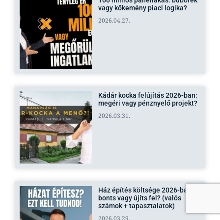
100 milliós panellakás: buborék
vagy kőkemény piaci logika?
2026.04.27.
Kádár kocka felújítás 2026-ban:
megéri vagy pénznyelő projekt?
Feliratkozás blog értesítőre
2026.03.31.
Ház építés költsége 2026-ban:
bonts vagy újíts fel? (valós
Adatkezelési tájékoztató
számok + tapasztalatok)
2026.03.29.