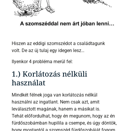
Hiszen az eddigi szomszédot a családtagunk
volt. De az új tulaj egy idegen lesz…
Ilyenkor 4 probléma merül fel:
1.) Korlátozás nélküli
használat
Mindkét félnek joga van korlátozás nélkül
használni az ingatlant. Nem csak azt, amit
leválasztott magának, hanem a másikat is.
Tehát előfordulhat, hogy én megunom, hogy az én
fürdőszobámban hupilila a csempe, és úgy döntök,
hogy mostantól a szomszéd fürdőszobáját fogom