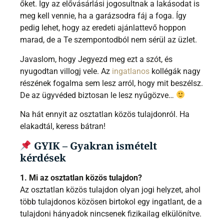
őket. Így az elővásárlási jogosultnak a lakásodat is
meg kell vennie, ha a garázsodra fáj a foga. Így
pedig lehet, hogy az eredeti ajánlattevő hoppon
marad, de a Te szempontodból nem sérül az üzlet.
Javaslom, hogy Jegyezd meg ezt a szót, és
nyugodtan villogj vele. Az
ingatlanos
kollégák nagy
részének fogalma sem lesz arról, hogy mit beszélsz.
De az ügyvéded biztosan le lesz nyűgözve…
Na hát ennyit az osztatlan közös tulajdonról. Ha
elakadtál, keress bátran!
GYIK – Gyakran ismételt
kérdések
1. Mi az osztatlan közös tulajdon?
Az osztatlan közös tulajdon olyan jogi helyzet, ahol
több tulajdonos közösen birtokol egy ingatlant, de a
tulajdoni hányadok nincsenek fizikailag elkülönítve.