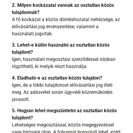
2. Milyen kockázatai vannak az osztatlan közös
tulajdonnak?
A fő kockázat a közös döntéshozatal nehézsége, az
elővásárlási jog érvényesítése, valamint a
használati jogviták.
3. Lehet-e külön használni az osztatlan közös
tulajdont?
Igen, használati megosztási szerződéssel írásban
rögzíthető, ki melyik részt használja.
4. Eladható-e az osztatlan közös tulajdon?
Igen, de a többi tulajdonost elővásárlási jog illeti
meg. Az adásvétel során ügyvédi közreműködés
javasolt.
5. Hogyan lehet megszüntetni az osztatlan közös
tulajdont?
Lehetséges megosztással, közös megegyezéssel
vagy bírósági úton. A folyamat bonyolult lehet, ezért