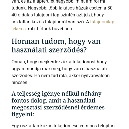
van, és az alapterület nagyobb, mint amiről mi
tudunk. Nagyobb, több lakásos házak esetén a 30-
40 oldalas tulajdoni lap szintén azt jelzi, hogy
osztatlan közös tulajdonról van szó. A
tulajdonilap
lekérés
-ről itt írtunk bővebben.
Honnan tudom, hogy van
használati szerződés?
Onnan, hogy megkérdezzük a tulajdonost hogy
ugyan mondja már meg, hogy van-e használati
szerződés. Ha nem tud róla, akkor nyilvánvalóan
nincsen.
A teljesség igénye nélkül néhány
fontos dolog, amit a használati
megosztási szerződésnél érdemes
figyelni:
Egy osztatlan közös tulajdon esetén nincs felujitasi