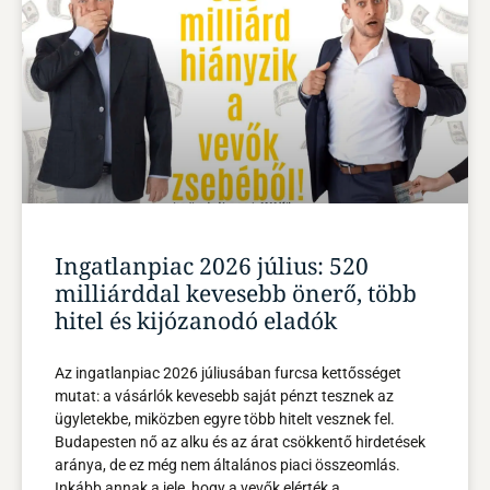
Ingatlanpiac 2026 július: 520
milliárddal kevesebb önerő, több
hitel és kijózanodó eladók
Az ingatlanpiac 2026 júliusában furcsa kettősséget
mutat: a vásárlók kevesebb saját pénzt tesznek az
ügyletekbe, miközben egyre több hitelt vesznek fel.
Budapesten nő az alku és az árat csökkentő hirdetések
aránya, de ez még nem általános piaci összeomlás.
Inkább annak a jele, hogy a vevők elérték a