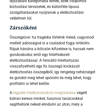
díjszabási kategóriába esnek, ezek csoportos
biztosítási tervezetek, és különféle típusú
szolgáltatásokat nyújtanak a életbiztosítási
védelmen túl.
Zárszóként
Összegezve: ha tragédia történik Veled, vagyonod
mellett adósságod is a családod fogja örökölni.
Rájuk hárulna a kölcsön kifizetése is, hacsak nem
gondoskodsz erről egy hitelfedezeti
életbiztosítással. A fennálló hiteltartozás
visszafizethető egy fix összegű kockázati
életbiztosítás összegéből, így rengeteg nehézséget
és gondot meg lehet spórolni és még lehet, hogy
profitálni is lehet belőle.
A
legjobb hitelkonstrukció megtalálása
végett
bátran keress minket, hasznos tanácsokkal
segíthetünk neked elindulni az úton, mely a