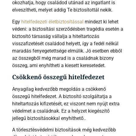
okozhatja, hogy családod utánad az ingatlant is
elveszítheti, melyet addig Te biztosítottál nekik.
Egy
hitelfedezeti életbiztosítással
mindezt ki lehet
védeni: a biztosítási szerződésben tragédia esetén a
biztosító társaság vállalja a hiteltartozás
visszafizetését családod helyett, így a fedél nélkül
maradás fenyegetettsége elmúlik. Jó esetben ebből
az összegből még marad is a családnak bizony
összeg, ami enyhítheti a kiesett keresetedet.
Csökkenő összegű hitelfedezet
Anyagilag kedvezőbb megoldás a csökkenő
összegű hitelfedezet. A biztosító szolgáltatja a
hiteltartozás kifizetését, ez viszont nem nyújt extra
védelmet a családnak. Ez a helyzet kiegészítő
jellegű biztosításokkal enyhíthető..
A törlesztésvédelmi biztosítások még kedvezőbb