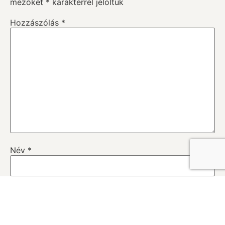
mezőket
*
karakterrel jelöltük
Hozzászólás
*
Név
*
E-mail cím
*