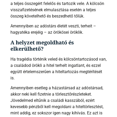
a teljes összegért felelős és tartozik vele. A kölcsön
visszafizetésének elmulasztása esetén a teljes
összeg követelhető és beszedhető tőlük.
Amennyiben az adóstárs életét veszti, terheit –
hagyatéka erejéig – az örökösei öröklik.
A helyzet megoldható és
elkerülhető?
Ha tragédia történik veled és kölcsöntartozásod van,
a családod örökli a hitel terhelt ingatlant, és ezzel
együtt értelemszerűen a hiteltartozás megtérítését
is.
Amennyiben esetleg a házastársad az adóstársad,
akkor neki kell fizetnie a törlesztőrészleteket.
Jövedelmed eltűnik a családi kasszából, ezért
kevesebb pénzből kell megoldani a hiteltörlesztést,
mint addig, ez sokszor igen nagy kihívás. Ez azt is