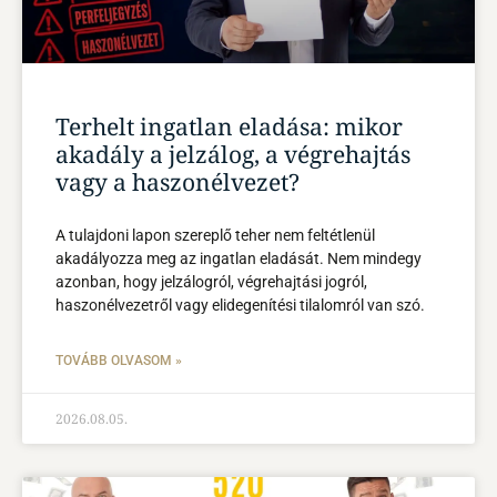
Terhelt ingatlan eladása: mikor
akadály a jelzálog, a végrehajtás
vagy a haszonélvezet?
A tulajdoni lapon szereplő teher nem feltétlenül
akadályozza meg az ingatlan eladását. Nem mindegy
azonban, hogy jelzálogról, végrehajtási jogról,
haszonélvezetről vagy elidegenítési tilalomról van szó.
TOVÁBB OLVASOM »
2026.08.05.