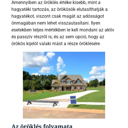
Amennyiben az öröklés értéke kisebb, mint a
hagyatéki tartozás, az örökösök elutasíthatják a
hagyatékot, viszont csak magát az adósságot
önmagában nem lehet visszautasítani. Ilyen
esetekben teljes mértékben le kell mondani az aktív
és passzív részről is, és az sem opció, hogy az
örökös kijelöl valaki mást a része öröklésére.
Az öröklés folyamata