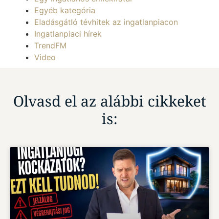
Egyéb kategória
Eladásgátló tévhitek az ingatlanpiacon
Ingatlanpiaci hírek
TrendFM
Video
Olvasd el az alábbi cikkeket
is: