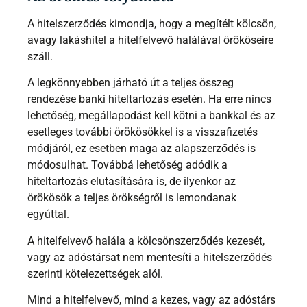
A hitelszerződés kimondja, hogy a megítélt kölcsön,
avagy lakáshitel a hitelfelvevő halálával örököseire
száll.
A legkönnyebben járható út a teljes összeg
rendezése banki hiteltartozás esetén. Ha erre nincs
lehetőség, megállapodást kell kötni a bankkal és az
esetleges további örökösökkel is a visszafizetés
módjáról, ez esetben maga az alapszerződés is
módosulhat. Továbbá lehetőség adódik a
hiteltartozás elutasítására is, de ilyenkor az
örökösök a teljes örökségről is lemondanak
egyúttal.
A hitelfelvevő halála a kölcsönszerződés kezesét,
vagy az adóstársat nem mentesíti a hitelszerződés
szerinti kötelezettségek alól.
Mind a hitelfelvevő, mind a kezes, vagy az adóstárs