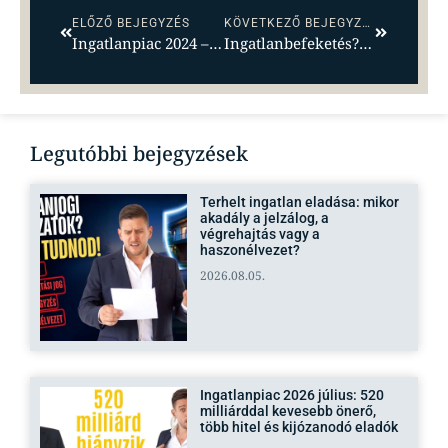
ELŐZŐ BEJEGYZÉS
KÖVETKEZŐ BEJEGYZÉS
Ingatlanpiac 2024 – Nah, gyerünk, omoljál már…!
Ingatlanbefeketés? Pár hasznos tanáccsal segíthetünk! 1. rész
Legutóbbi bejegyzések
Terhelt ingatlan eladása: mikor
akadály a jelzálog, a
végrehajtás vagy a
haszonélvezet?
2026.08.05.
Ingatlanpiac 2026 július: 520
milliárddal kevesebb önerő,
több hitel és kijózanodó eladók