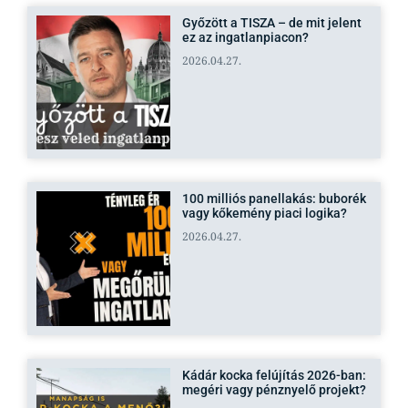
Győzött a TISZA – de mit jelent
ez az ingatlanpiacon?
2026.04.27.
100 milliós panellakás: buborék
vagy kőkemény piaci logika?
2026.04.27.
Kádár kocka felújítás 2026-ban:
megéri vagy pénznyelő projekt?