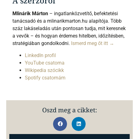
A szerzőről
Mlinárik Márton
– ingatlanközvetítő, befektetési
tanácsadó és a mlinarikmarton.hu alapítója. Több
száz lakáseladás után pontosan tudja, mit keresnek
a vevők – és hogyan érdemes hitelben, időzítésben,
stratégiában gondolkodni.
Ismerd meg őt itt →
LinkedIn profil
YouTube csatorna
Wikipedia szócikk
Spotify csatornám
Oszd meg a cikket: