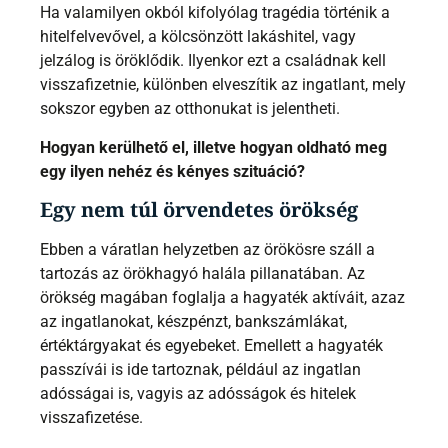
Ha valamilyen okból kifolyólag tragédia történik a
hitelfelvevővel, a kölcsönzött lakáshitel, vagy
jelzálog is öröklődik. Ilyenkor ezt a családnak kell
visszafizetnie, különben elveszítik az ingatlant, mely
sokszor egyben az otthonukat is jelentheti.
Hogyan kerülhető el, illetve hogyan oldható meg
egy ilyen nehéz és kényes szituáció?
Egy nem túl örvendetes örökség
Ebben a váratlan helyzetben az örökösre száll a
tartozás az örökhagyó halála pillanatában. Az
örökség magában foglalja a hagyaték aktíváit, azaz
az ingatlanokat, készpénzt, bankszámlákat,
értéktárgyakat és egyebeket. Emellett a hagyaték
passzívái is ide tartoznak, például az ingatlan
adósságai is, vagyis az adósságok és hitelek
visszafizetése.