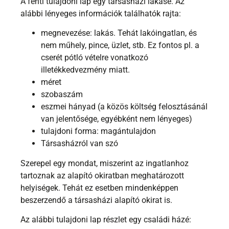
A fenti tulajdoni lap egy társasházi lakásé. Az
alábbi lényeges információk találhatók rajta:
megnevezése: lakás. Tehát lakóingatlan, és
nem műhely, pince, üzlet, stb. Ez fontos pl. a
cserét pótló vételre vonatkozó
illetékkedvezmény miatt.
méret
szobaszám
eszmei hányad (a közös költség felosztásánál
van jelentősége, egyébként nem lényeges)
tulajdoni forma: magántulajdon
Társasházról van szó
Szerepel egy mondat, miszerint az ingatlanhoz
tartoznak az alapító okiratban meghatározott
helyiségek. Tehát ez esetben mindenképpen
beszerzendő a társasházi alapító okirat is.
Az alábbi tulajdoni lap részlet egy családi házé: