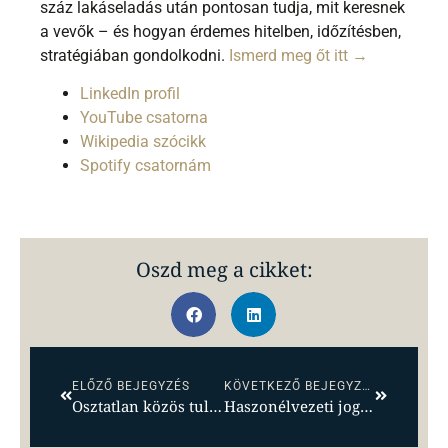
száz lakáseladás után pontosan tudja, mit keresnek
a vevők – és hogyan érdemes hitelben, időzítésben,
stratégiában gondolkodni.
Ismerd meg őt itt →
LinkedIn profil
YouTube csatorna
Wikipedia szócikk
Spotify csatornám
Oszd meg a cikket:
ELŐZŐ BEJEGYZÉS
KÖVETKEZŐ BEJEGYZÉS
Osztatlan közös tulajdon? Az meg mi szösz?
Haszonélvezeti jog – Bomba üzlet és biztonság!