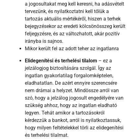
a jogosultakat meg kell keresni, ha adásvételt
tervezünk, és nyilatkoztatni kell tőlük a
tartozás aktuális mértékéről, hiszen a terhek
bejegyzésekor az eredeti kölcsönösszeg került
feljegyzésre, és az változhatott, akár pozitív
irányba is sajnos.
Mikor került fel az adott teher az ingatlanra
Elidegenítési és terhelési tilalom
– ez a
jelzálogjog biztosítására szolgál. Így az
ingatlan gyakorlatilag forgalomképtelen,
eladhatatlan. De azért ennyire szerencsére
nem drámai a helyzet. Mindössze arról van
szó, hogy a jelzálog jogosult engedélyére van
szükség ahhoz, hogy az ingatlan eladható
legyen. Tehát amikor a tartozásokról
kérdezzük a bankot, arról is nyilatkoztassuk,
hogy milyen feltételekkel törli az elidegenítési
és terhelési tilalmat.