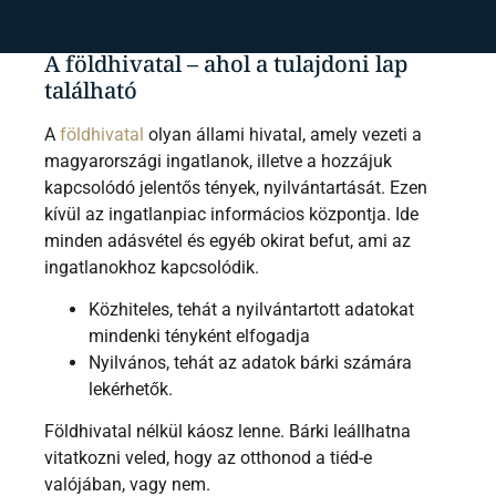
mire kell figyelned.
A földhivatal – ahol a tulajdoni lap
található
A
földhivatal
olyan állami hivatal, amely vezeti a
magyarországi ingatlanok, illetve a hozzájuk
kapcsolódó jelentős tények, nyilvántartását. Ezen
kívül az ingatlanpiac informácios központja. Ide
minden adásvétel és egyéb okirat befut, ami az
ingatlanokhoz kapcsolódik.
Közhiteles, tehát a nyilvántartott adatokat
mindenki tényként elfogadja
Nyilvános, tehát az adatok bárki számára
lekérhetők.
Földhivatal nélkül káosz lenne. Bárki leállhatna
vitatkozni veled, hogy az otthonod a tiéd-e
valójában, vagy nem.