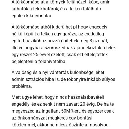
A térképmásolat a környék felülnézeti képe, amin
láthatók a telekhatárok, és a telken található
épületek körvonalai.
A térképmásolatból kiderülhet pl hogy engedély
nélküli épült a telken egy garàzs, az eredetileg
épített házikóhoz hozzá építettek még 3 szobát,
illetve hogyha a szomszédnak ajándékozták a telek
egy részét 25 évvel ezelőtt, csak ezt elfelejtették
bejelenteni a földhivatalba.
A valóság és a nyilvántartás különbsége lehet
adminisztrációs hiba is, de többnyire inkább súlyos
probléma.
Mert ugye lehet, hogy nincs használatbavételi
engedély, és ez senkit nem zavart 20 évig. De ha te
megveszed az ingatlant 50Mft-ért, és egyszer csak
az önkormányzat megkeres egy bontási
kötelemmel, akkor nem lesz őszinte a mosolyod.