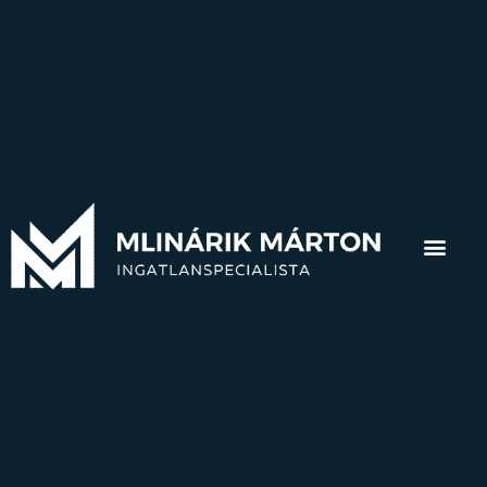
A mai napig előfordul, hogy találkozom olyan
eladóval / vevővel, akiknek fogalmuk sincs, hogy mi
az a tulajdoni lap, illetve, hogy mit lehet kiolvasni
belőle. Pedig komoly meglepetések érhetnek, ha
anélkül kezdesz tárgyalni egy lakás
megvásárlásáról, vagy ha anélkül kezdesz az
értékesítéshez, hogy ellenőrizted volna a tulajdoni
lapot.