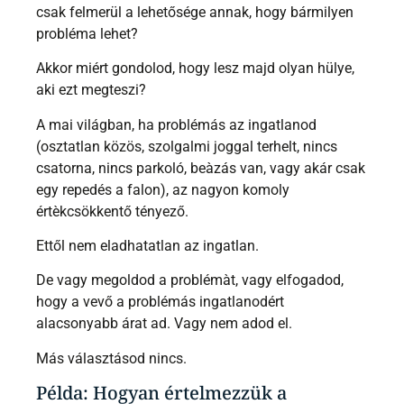
csak felmerül a lehetősége annak, hogy bármilyen
probléma lehet?
Akkor miért gondolod, hogy lesz majd olyan hülye,
aki ezt megteszi?
A mai világban, ha problémás az ingatlanod
(osztatlan közös, szolgalmi joggal terhelt, nincs
csatorna, nincs parkoló, beàzás van, vagy akár csak
egy repedés a falon), az nagyon komoly
értèkcsökkentő tényező.
Ettől nem eladhatatlan az ingatlan.
De vagy megoldod a problémàt, vagy elfogadod,
hogy a vevő a problémás ingatlanodért
alacsonyabb árat ad. Vagy nem adod el.
Más választásod nincs.
Példa: Hogyan értelmezzük a