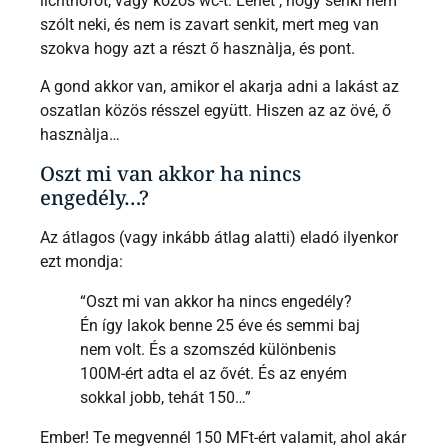
lichthofot, vagy közös wc-t. Lehet , hogy senki nem
szólt neki, és nem is zavart senkit, mert meg van
szokva hogy azt a részt ő hasznàlja, és pont.
A gond akkor van, amikor el akarja adni a lakást az
oszatlan közös résszel együtt. Hiszen az az övé, ő
hasznàlja…
Oszt mi van akkor ha nincs
engedély…?
Az átlagos (vagy inkább átlag alatti) eladó ilyenkor
ezt mondja:
“Oszt mi van akkor ha nincs engedély?
Én így lakok benne 25 éve és semmi baj
nem volt. És a szomszéd különbenis
100M-ért adta el az ővét. És az enyém
sokkal jobb, tehát 150…”
Ember! Te megvennél 150 MFt-ért valamit, ahol akár