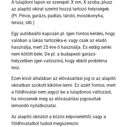
A tulajdoni lapon ez szerepel: X nm, X szoba, plusz
az alapító okirat szerint hozzá tartozó helyiségek.
(Pl. Pince, garázs, padlás, tároló, mosókonyha,
terasz, stb.)
Egy autóbeálló kapcsán pl. Igen fontos kérdés, hogy
valóban a lakás tartozéka-e, vagy csak az eladó
használja, mert 25 éve ő használja. És eddig senki
nem kötött bele. De pl. a budapesti garázs-
helyzetben igen valószínű, hogy ebből probléma
lesz.
Ezen kívül általàban az elővásárlási jog is az alapító
okiratban szokott kikötve lenni. Ez azért fontos, mert
a földhivatal nem jegyzi be a tulajdonos változást,
ha nincsenek meg az elővásárlási jogosultak
lemondó nyilatkozatai.
Az alapító okiratot a közös képviselettől, vagy a
földhivatalból tudod megszerezni.