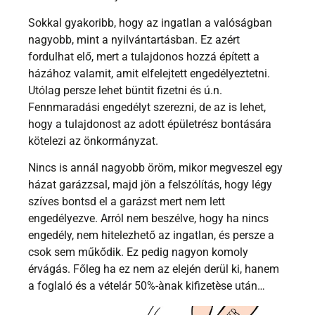
Sokkal gyakoribb, hogy az ingatlan a valóságban
nagyobb, mint a nyilvántartásban. Ez azért
fordulhat elő, mert a tulajdonos hozzá épített a
házához valamit, amit elfelejtett engedélyeztetni.
Utólag persze lehet büntit fizetni és ú.n.
Fennmaradási engedélyt szerezni, de az is lehet,
hogy a tulajdonost az adott épületrész bontására
kötelezi az önkormányzat.
Nincs is annál nagyobb öröm, mikor megveszel egy
házat garázzsal, majd jön a felszólítás, hogy légy
szíves bontsd el a garázst mert nem lett
engedélyezve. Arról nem beszélve, hogy ha nincs
engedély, nem hitelezhető az ingatlan, és persze a
csok sem műkődik. Ez pedig nagyon komoly
érvágás. Főleg ha ez nem az elején derül ki, hanem
a foglaló és a vételár 50%-ànak kifizetèse után…