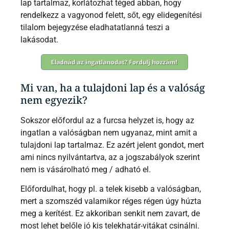
lap tartalmaz, korlátozhat téged abban, hogy
rendelkezz a vagyonod felett, sőt, egy elidegenítési
tilalom bejegyzése eladhatatlanná teszi a
lakásodat.
Mi van, ha a tulajdoni lap és a valóság
nem egyezik?
Sokszor előfordul az a furcsa helyzet is, hogy az
ingatlan a valóságban nem ugyanaz, mint amit a
tulajdoni lap tartalmaz. Ez azért jelent gondot, mert
ami nincs nyilvántartva, az a jogszabályok szerint
nem is vásárolható meg / adható el.
Előfordulhat, hogy pl. a telek kisebb a valóságban,
mert a szomszéd valamikor réges régen úgy húzta
meg a kerítést. Ez akkoriban senkit nem zavart, de
most lehet belőle jó kis telekhatár-vitákat csinálni.