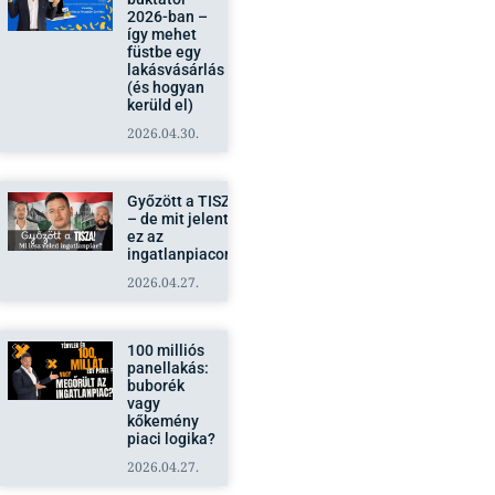
2026-ban –
így mehet
füstbe egy
lakásvásárlás
(és hogyan
kerüld el)
2026.04.30.
Győzött a TISZA
– de mit jelent
ez az
ingatlanpiacon?
2026.04.27.
100 milliós
panellakás:
buborék
vagy
kőkemény
piaci logika?
2026.04.27.