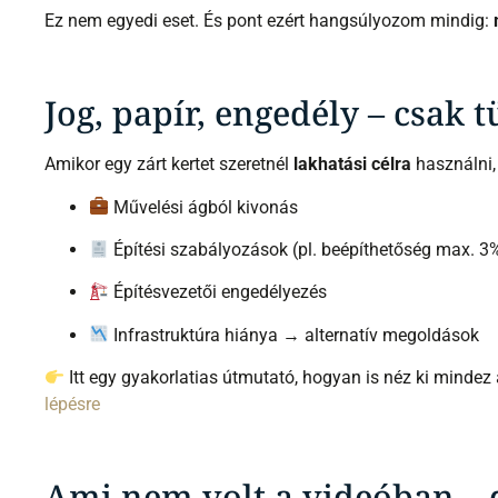
Ez nem egyedi eset. És pont ezért hangsúlyozom mindig:
Jog, papír, engedély – csak
Amikor egy zárt kertet szeretnél
lakhatási célra
használni,
Művelési ágból kivonás
Építési szabályozások (pl. beépíthetőség max. 3
Építésvezetői engedélyezés
Infrastruktúra hiánya → alternatív megoldások
Itt egy gyakorlatias útmutató, hogyan is néz ki minde
lépésre
Ami nem volt a videóban – 