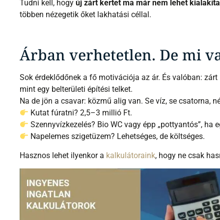
Tudni kell, hogy
új zárt kertet ma már nem lehet kialakíta
többen nézegetik őket lakhatási céllal.
Árban verhetetlen. De mi v
Sok érdeklődőnek a fő motivációja az ár. És valóban: zárt
mint egy belterületi építési telket.
Na de jön a csavar: közmű alig van. Se víz, se csatorna,
Kutat fúratni? 2,5–3 millió Ft.
Szennyvízkezelés? Bio WC vagy épp „pottyantós”, ha e
Napelemes szigetüzem? Lehetséges, de költséges.
Hasznos lehet ilyenkor a
kalkulátoraink
, hogy ne csak has