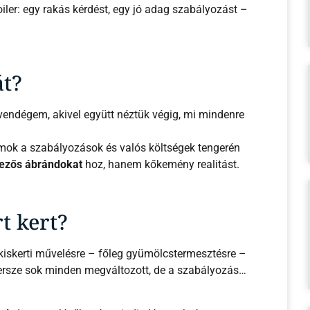
iler: egy rakás kérdést, egy jó adag szabályozást –
át?
vendégem, akivel együtt néztük végig, mi mindenre
lmok a szabályozások és valós költségek tengerén
ezős ábrándokat
hoz, hanem kőkemény realitást.
rt kert?
kiskerti művelésre – főleg gyümölcstermesztésre –
persze sok minden megváltozott, de a szabályozás…