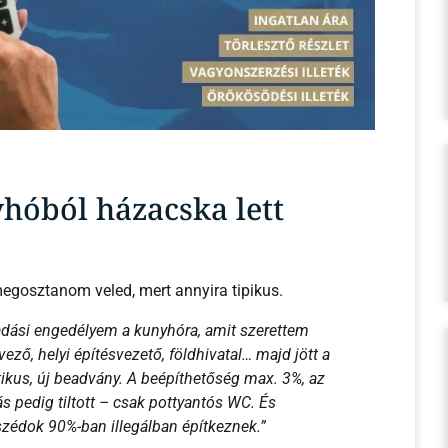
yhóból házacska lett
egosztanom veled, mert annyira tipikus.
adási engedélyem a kunyhóra, amit szerettem
vező, helyi építésvezető, földhivatal… majd jött a
ikus, új beadvány. A beépíthetőség max. 3%, az
ás pedig tiltott – csak pottyantós WC. És
zédok 90%-ban illegálban építkeznek.”