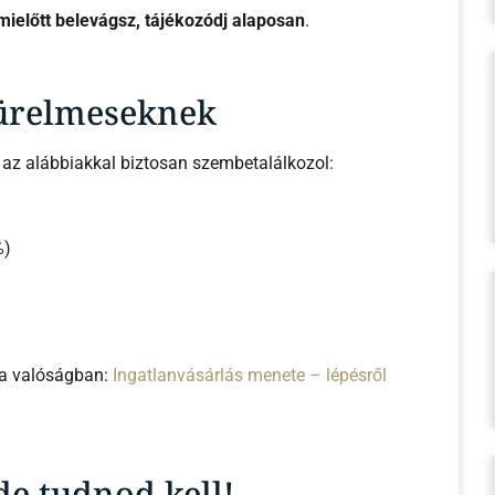
mielőtt belevágsz, tájékozódj alaposan
.
 türelmeseknek
 az alábbiakkal biztosan szembetalálkozol:
%)
z a valóságban:
Ingatlanvásárlás menete – lépésről
de tudnod kell!