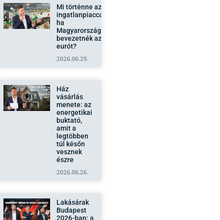
Mi történne az
ingatlanpiaccal,
ha
Magyarországon
bevezetnék az
eurót?
2026.06.29.
Ház
vásárlás
menete: az
energetikai
buktató,
amit a
legtöbben
túl későn
vesznek
észre
2026.06.26.
Lakásárak
Budapest
2026-ban: a