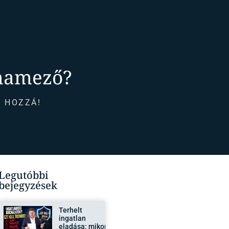
knamező?
 HOZZÁ!
Legutóbbi
bejegyzések
Terhelt
ingatlan
eladása: mikor