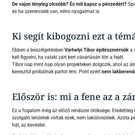
De vajon tényleg olcsóbb? És mit kapsz a pénzedért?
Spo
és ha szerencséd van, némi nyugalmat is.
Ki segít kibogozni ezt a tém
Ebben a beszélgetésben
Várhelyi Tibor építészmérnök
a 
kell figyelni, ha valaki zárt kert vásárlásán töri a fejét.
Tibor nap mint nap olyan projekteken dolgozik, ahol az á
keresztül próbálnak partot érni. Pont ezért
nem lakberend
Először is: mi a fene az a zá
Ez a fogalom még az előző rendszer öröksége. Eredetileg 
szolgáló területek voltak ezek, nem lakóövezetek. Azóta 
hát, az kevésbé.