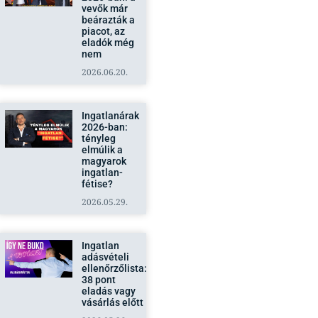
vevők már
beárazták a
piacot, az
eladók még
nem
2026.06.20.
Ingatlanárak
2026-ban:
tényleg
elmúlik a
magyarok
ingatlan-
fétise?
2026.05.29.
Ingatlan
adásvételi
ellenőrzőlista:
38 pont
eladás vagy
vásárlás előtt