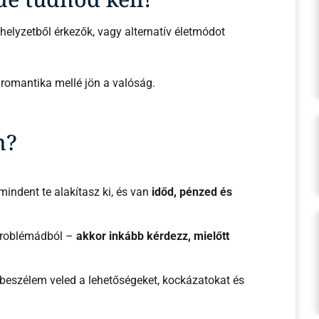
thelyzetből érkezők, vagy alternatív életmódot
 A romantika mellé jön a valóság.
m?
indent te alakítasz ki, és van
időd, pénzed és
sproblémádból –
akkor inkább kérdezz, mielőtt
beszélem veled a lehetőségeket, kockázatokat és