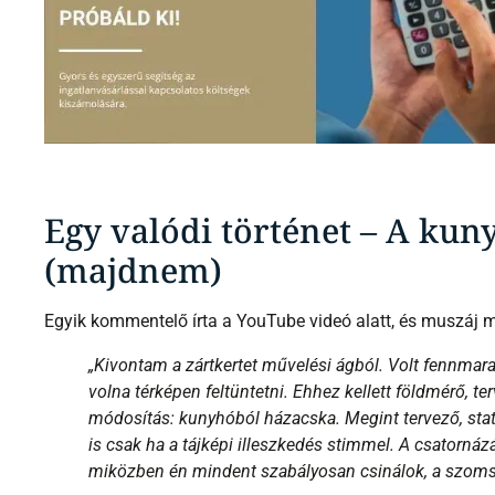
Egy valódi történet – A kun
(majdnem)
Egyik kommentelő írta a YouTube videó alatt, és muszáj m
„Kivontam a zártkertet művelési ágból. Volt fennmar
volna térképen feltüntetni. Ehhez kellett földmérő, ter
módosítás: kunyhóból házacska. Megint tervező, stat
is csak ha a tájképi illeszkedés stimmel. A csatornáz
miközben én mindent szabályosan csinálok, a szoms