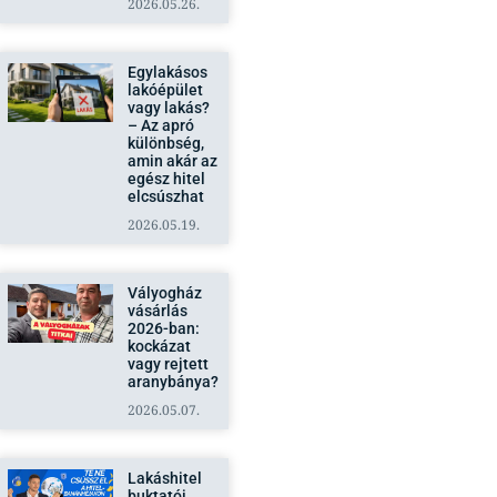
2026.05.26.
Egylakásos
lakóépület
vagy lakás?
– Az apró
különbség,
amin akár az
egész hitel
elcsúszhat
2026.05.19.
Vályogház
vásárlás
2026-ban:
kockázat
vagy rejtett
aranybánya?
2026.05.07.
Lakáshitel
buktatói