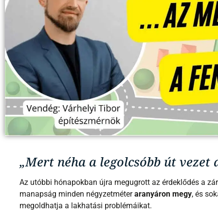
„Mert néha a legolcsóbb út vezet
Az utóbbi hónapokban újra megugrott az érdeklődés a zárt
manapság minden négyzetméter
aranyáron megy
, és so
megoldhatja a lakhatási problémáikat.