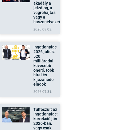
akadály a
jelzálog, a
végrehajtás
vagy a
haszonélvezet?
2026.08.05.
Ingatlanpiac
2026 július:
520
milliárddal
kevesebb
önerő, több
hitel és
kijózanodó
eladók
2026.07.31.
Túlfeszült az
ingatlanpiac:
korrekció jön
2026-ban,
vagy csak