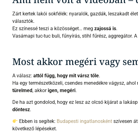
Zárt kertek lakói sokfélék: nyaralók, gazdák, leszakadt éle
választók.
Ez színessé teszi a közösséget… meg
zajossá is
.
Vasárnapi tuc-tuc buli, fűnyírás, stihl fűrész, aggregátor.
Most akkor megéri vagy se
A válasz:
attól függ, hogy mit vársz tőle
.
Ha egy természetközeli, csendes menedékre vágysz, ahol m
türelmed
, akkor
igen, megéri
.
De ha azt gondolod, hogy ez lesz az olcsó kijárat a laká
döntesz
.
Ebben is segítek:
Budapesti ingatlanosként
szívesen át
következő lépéseket.