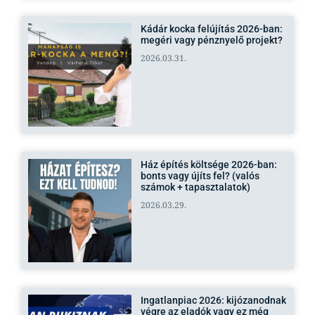
Kádár kocka felújítás 2026-ban:
megéri vagy pénznyelő projekt?
2026.03.31.
Ház építés költsége 2026-ban:
bonts vagy újíts fel? (valós
számok + tapasztalatok)
2026.03.29.
Ingatlanpiac 2026: kijózanodnak
végre az eladók vagy ez még