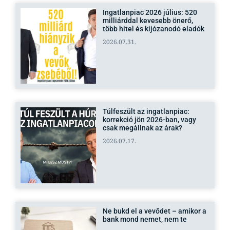
Ingatlanpiac 2026 július: 520
milliárddal kevesebb önerő,
több hitel és kijózanodó eladók
2026.07.31.
Túlfeszült az ingatlanpiac:
korrekció jön 2026-ban, vagy
csak megállnak az árak?
2026.07.17.
Ne bukd el a vevődet – amikor a
bank mond nemet, nem te