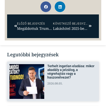
ELŐZŐ BEJEGYZÉS
KÖVETKEZŐ BEJEGYZÉS
Megáldottuk Trump fodrászát – de mi lesz az ingatlanpiaccal? – itt az áprilisi ingatlanpiaci körkép
Lakáshitel 2025-ben? Akkor ülj le egy kávéra, és olvasd ezt el!
Legutóbbi bejegyzések
Terhelt ingatlan eladása: mikor
akadály a jelzálog, a
végrehajtás vagy a
haszonélvezet?
2026.08.05.