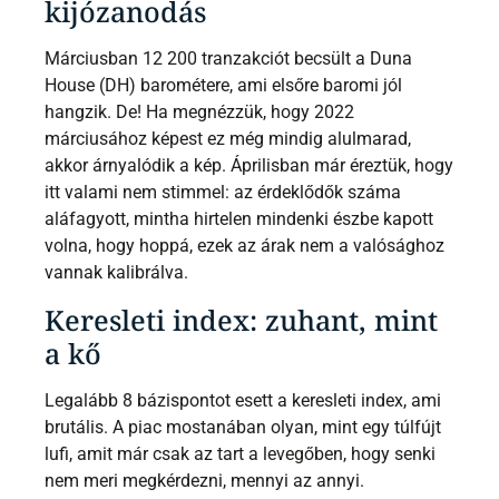
kijózanodás
Márciusban 12 200 tranzakciót becsült a Duna
House (DH) barométere, ami elsőre baromi jól
hangzik. De! Ha megnézzük, hogy 2022
márciusához képest ez még mindig alulmarad,
akkor árnyalódik a kép. Áprilisban már éreztük, hogy
itt valami nem stimmel: az érdeklődők száma
aláfagyott, mintha hirtelen mindenki észbe kapott
volna, hogy hoppá, ezek az árak nem a valósághoz
vannak kalibrálva.
Keresleti index: zuhant, mint
a kő
Legalább 8 bázispontot esett a keresleti index, ami
brutális. A piac mostanában olyan, mint egy túlfújt
lufi, amit már csak az tart a levegőben, hogy senki
nem meri megkérdezni, mennyi az annyi.