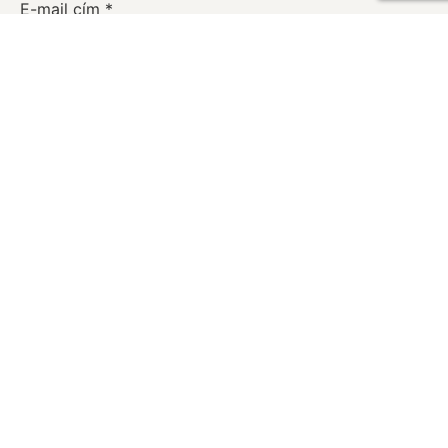
E-mail cím
*
Honlap
A nevem, e-mail címem, és weboldalcímem mentése
a böngészőben a következő hozzászólásomhoz.