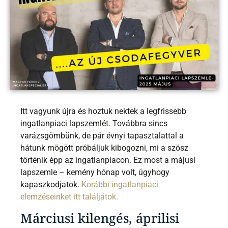
Itt vagyunk újra és hoztuk nektek a legfrissebb
ingatlanpiaci lapszemlét. Továbbra sincs
varázsgömbünk, de pár évnyi tapasztalattal a
hátunk mögött próbáljuk kibogozni, mi a szösz
történik épp az ingatlanpiacon. Ez most a májusi
lapszemle – kemény hónap volt, úgyhogy
kapaszkodjatok.
Korábbi ingatlanpiaci
elemzéseinket itt találjátok.
Márciusi kilengés, áprilisi