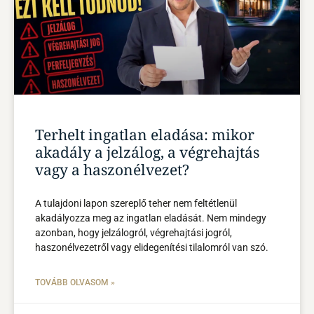
Terhelt ingatlan eladása: mikor
akadály a jelzálog, a végrehajtás
vagy a haszonélvezet?
A tulajdoni lapon szereplő teher nem feltétlenül
akadályozza meg az ingatlan eladását. Nem mindegy
azonban, hogy jelzálogról, végrehajtási jogról,
haszonélvezetről vagy elidegenítési tilalomról van szó.
TOVÁBB OLVASOM »