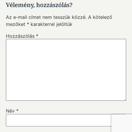
Vélemény, hozzászólás?
Az e-mail címet nem tesszük közzé.
A kötelező
mezőket
*
karakterrel jelöltük
Hozzászólás
*
Feliratkozás blog értesítőre
Név
*
Adatkezelési tájékoztató