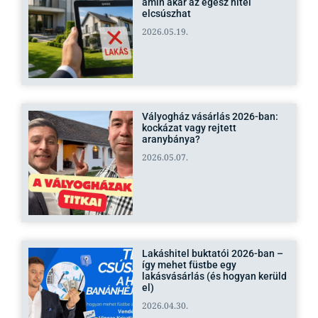
amin akár az egész hitel
elcsúszhat
2026.05.19.
Vályogház vásárlás 2026-ban:
kockázat vagy rejtett
aranybánya?
2026.05.07.
Lakáshitel buktatói 2026-ban –
így mehet füstbe egy
lakásvásárlás (és hogyan kerüld
el)
2026.04.30.