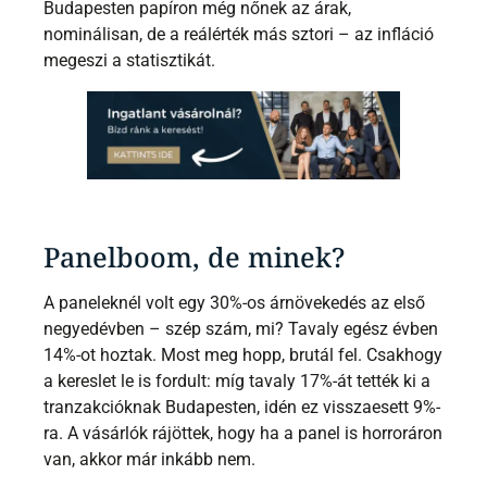
Budapesten papíron még nőnek az árak,
nominálisan, de a reálérték más sztori – az infláció
megeszi a statisztikát.
Panelboom, de minek?
A paneleknél volt egy 30%-os árnövekedés az első
negyedévben – szép szám, mi? Tavaly egész évben
14%-ot hoztak. Most meg hopp, brutál fel. Csakhogy
a kereslet le is fordult: míg tavaly 17%-át tették ki a
tranzakcióknak Budapesten, idén ez visszaesett 9%-
ra. A vásárlók rájöttek, hogy ha a panel is horroráron
van, akkor már inkább nem.