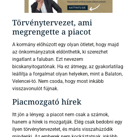
Törvénytervezet, ami
megrengette a piacot
A kormány előhúzott egy olyan ötletet, hogy majd
az önkormányzatok eldönthetik, ki szerezhet
ingatlant a faluban. Ezt nevezem
bicskanyitogatónak. Ha ez átmegy, az gyakorlatilag
leállítja a forgalmat olyan helyeken, mint a Balaton,
Velencei-tó. Nem csoda, hogy most inkább
visszavonulót fújnak.
Piacmozgató hírek
Itt jön a lényeg: a piacot nem csak a számok,
hanem a hírek is mozgatják. Elég csak bedobni egy
ilyen törvénytervezetet, és máris visszahúzódik
mindenki. Az emberek nem kockáztatnak, inkább