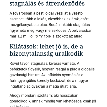
stagnálás és átrendeződés
A fővárosban a pesti oldal veszi át a vezető
szerepet: több a lakás, olcsóbbak az árak, ezért
mozgékonyabb a piac. Budán inkább stagnálás
figyelhető meg, vagy mérséklődés. A belvárosban
már 1,2 millió Ft/m² fölé is szökött az átlag.
Kilátások: lehet jó is, de a
bizonytalanság uralkodik
Rövid távon stagnálás, kivárás várható. A
befektetők figyelik, hogyan reagál a piac a globális
gazdasági hírekre. Az inflációs nyomás és a
forintgyengülés komoly kockázat, de a magyar
ingatlanpiac gyakran a maga útját járja.
Ahogy mondani szoktam: aki hosszúban
gondolkodik, annak mindig van lehetősége, csak jól
kell időzíteni.