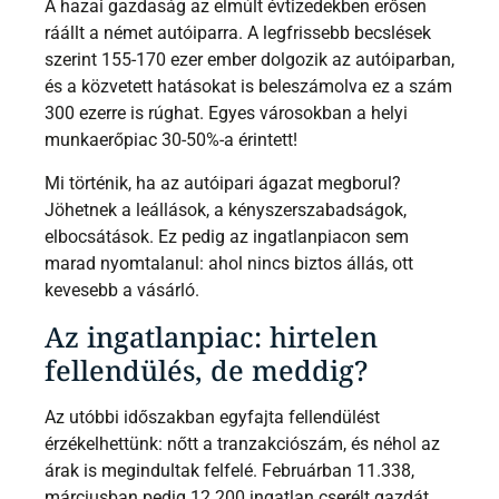
A hazai gazdaság az elmúlt évtizedekben erősen
ráállt a német autóiparra. A legfrissebb becslések
szerint 155-170 ezer ember dolgozik az autóiparban,
és a közvetett hatásokat is beleszámolva ez a szám
300 ezerre is rúghat. Egyes városokban a helyi
munkaerőpiac 30-50%-a érintett!
Mi történik, ha az autóipari ágazat megborul?
Jöhetnek a leállások, a kényszerszabadságok,
elbocsátások. Ez pedig az ingatlanpiacon sem
marad nyomtalanul: ahol nincs biztos állás, ott
kevesebb a vásárló.
Az ingatlanpiac: hirtelen
fellendülés, de meddig?
Az utóbbi időszakban egyfajta fellendülést
érzékelhettünk: nőtt a tranzakciószám, és néhol az
árak is megindultak felfelé. Februárban 11.338,
márciusban pedig 12.200 ingatlan cserélt gazdát.