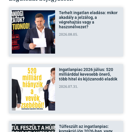
Terhelt ingatlan eladása: mikor
akadály a jelzálog, a
végrehajtás vagy a
haszonélvezet?
2026.08.05.
Ingatlanpiac 2026 július: 520
milliárddal kevesebb önerő,
több hitel és kijózanodó eladók
2026.07.31.
Túlfeszült az ingatlanpiac:
korrekció jön 2026-ban, vagy