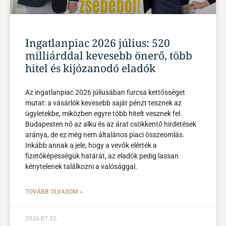
Ingatlanpiac 2026 július: 520
milliárddal kevesebb önerő, több
hitel és kijózanodó eladók
Az ingatlanpiac 2026 júliusában furcsa kettősséget
mutat: a vásárlók kevesebb saját pénzt tesznek az
ügyletekbe, miközben egyre több hitelt vesznek fel.
Budapesten nő az alku és az árat csökkentő hirdetések
aránya, de ez még nem általános piaci összeomlás.
Inkább annak a jele, hogy a vevők elérték a
fizetőképességük határát, az eladók pedig lassan
kénytelenek találkozni a valósággal.
TOVÁBB OLVASOM »
2026.07.31.