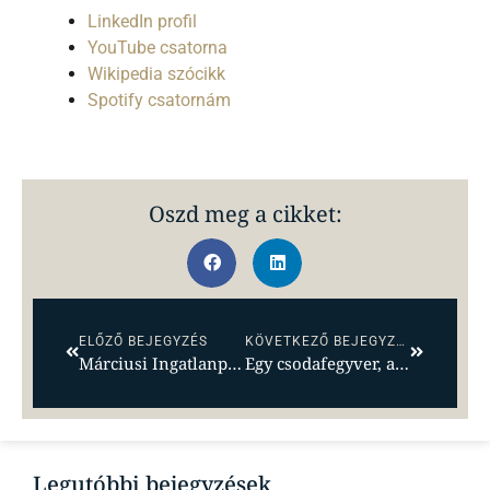
LinkedIn profil
YouTube csatorna
Wikipedia szócikk
Spotify csatornám
Oszd meg a cikket:
ELŐZŐ BEJEGYZÉS
KÖVETKEZŐ BEJEGYZÉS
Márciusi Ingatlanpiaci Körkép: Árrobbanás, hitelhelyzet és a bérleti piac alakulása
Egy csodafegyver, ami nem is létezik – Ingatlanpiaci lapszemle 2025 május
Legutóbbi bejegyzések