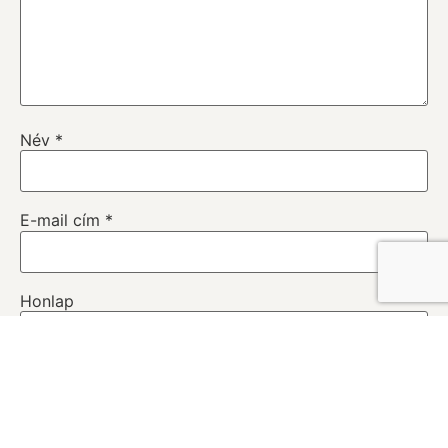
Feliratkozás blog értesítőre
Név
*
E-mail cím
*
Adatkezelési tájékoztató
Honlap
A nevem, e-mail címem, és weboldalcímem mentése
a böngészőben a következő hozzászólásomhoz.