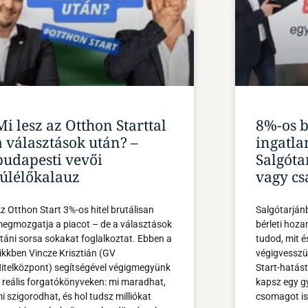
Mi lesz az Otthon Starttal
8%-os b
a választások után? –
ingatla
budapesti vevői
Salgóta
túlélőkalauz
vagy cs
z Otthon Start 3%-os hitel brutálisan
Salgótarján
egmozgatja a piacot – de a választások
bérleti hoza
táni sorsa sokakat foglalkoztat. Ebben a
tudod, mit é
ikkben Vincze Krisztián (GV
végigvesszük
itelközpont) segítségével végigmegyünk
Start-hatást
 reális forgatókönyveken: mi maradhat,
kapsz egy g
i szigorodhat, és hol tudsz milliókat
csomagot is