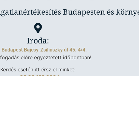
ngatlanértékesítés Budapesten és körn
Iroda:
 Budapest Bajcsy-Zsilinszky út 45. 4/4.
fogadás előre egyeztetett időpontban!
Kérdés esetén itt érsz el minket:
+36 30 122 0004
szítette:
Fru Creative Design
,
Várkoly Enci
|
Weboldal karbantart
 Ingatlanspecialista
minden jog fenntartva ©2026