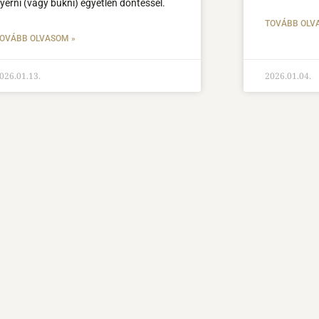
yerni (vagy bukni) egyetlen döntéssel.
TOVÁBB OLV
OVÁBB OLVASOM »
026.01.13.
2026.01.04.