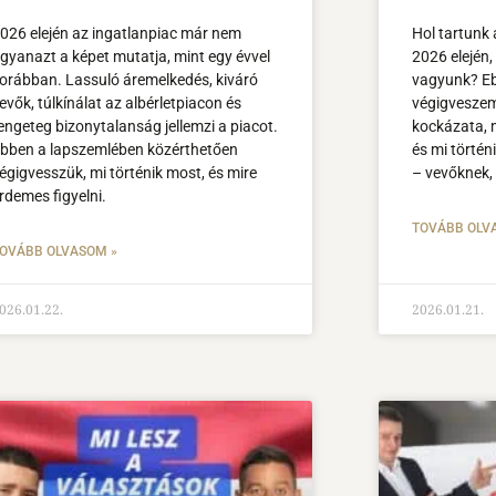
026 elején az ingatlanpiac már nem
Hol tartunk 
gyanazt a képet mutatja, mint egy évvel
2026 elején
orábban. Lassuló áremelkedés, kiváró
vagyunk? Eb
evők, túlkínálat az albérletpiacon és
végigveszem,
engeteg bizonytalanság jellemzi a piacot.
kockázata, 
bben a lapszemlében közérthetően
és mi törté
égigvesszük, mi történik most, és mire
– vevőknek,
rdemes figyelni.
TOVÁBB OLV
OVÁBB OLVASOM »
026.01.22.
2026.01.21.