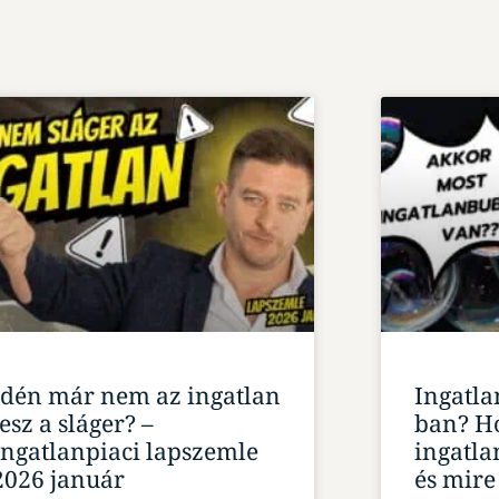
Idén már nem az ingatlan
Ingatl
lesz a sláger? –
ban? Ho
Ingatlanpiaci lapszemle
ingatla
2026 január
és mire