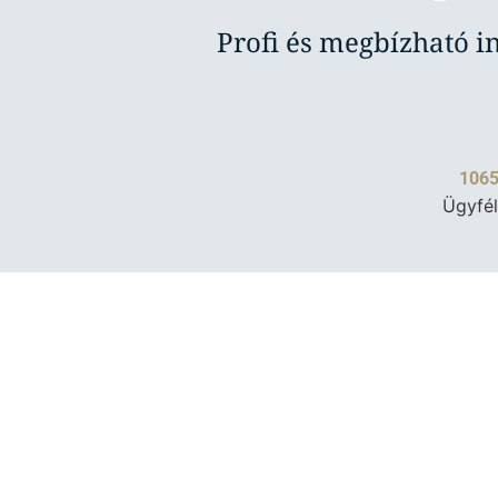
Profi és megbízható i
1065
Ügyfél
Adatkezelési tájékoztató
|
Ingatlanpiac
| Ké
Mlinárik Márton