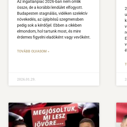
Az ingatlanpiac 2026-ban nem omlik
össze, de a korábbi lendület elfogyott.
2
Budapesten stagnálás, vidéken szelektív
u
növekedés, az újépítésű szegmensben
k
pedig sok a kérdőjel. Ebben a cikkben
v
elmondom, hol tartunk most, és mire
r
érdemes figyelni eladóként vagy vevőként.
E
v
é
TOVÁBB OLVASOM »
T
2026.01.29.
2