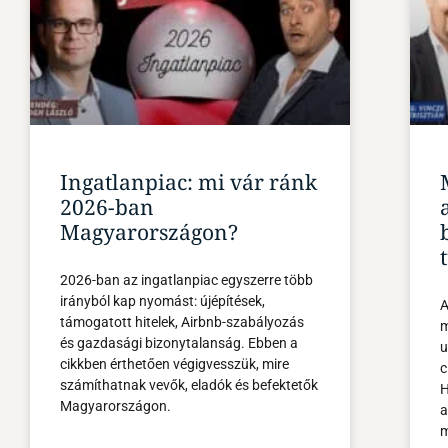
Ingatlanpiac: mi vár ránk
2026-ban
Magyarországon?
2026-ban az ingatlanpiac egyszerre több
irányból kap nyomást: újépítések,
A
támogatott hitelek, Airbnb-szabályozás
m
és gazdasági bizonytalanság. Ebben a
u
cikkben érthetően végigvesszük, mire
c
számíthatnak vevők, eladók és befektetők
H
Magyarországon.
a
m