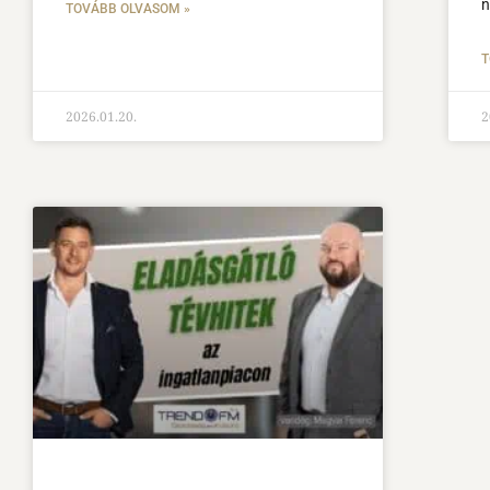
n
TOVÁBB OLVASOM »
T
2026.01.20.
2