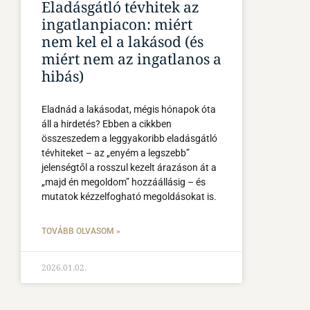
Eladásgátló tévhitek az
ingatlanpiacon: miért
nem kel el a lakásod (és
miért nem az ingatlanos a
hibás)
Eladnád a lakásodat, mégis hónapok óta
áll a hirdetés? Ebben a cikkben
összeszedem a leggyakoribb eladásgátló
tévhiteket – az „enyém a legszebb”
jelenségtől a rosszul kezelt árazáson át a
„majd én megoldom” hozzáállásig – és
mutatok kézzelfogható megoldásokat is.
TOVÁBB OLVASOM »
2026.01.02.