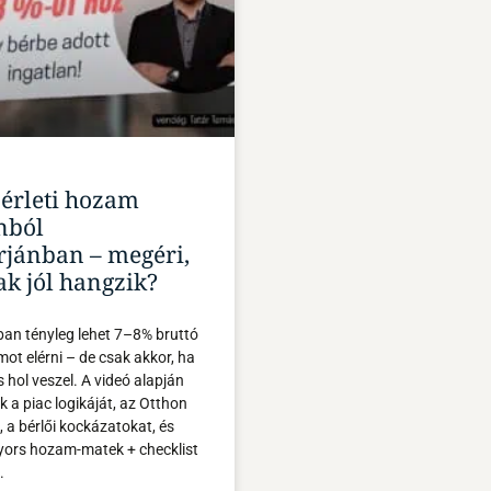
érleti hozam
nból
rjánban – megéri,
ak jól hangzik?
ban tényleg lehet 7–8% bruttó
mot elérni – de csak akkor, ha
s hol veszel. A videó alapján
 a piac logikáját, az Otthon
, a bérlői kockázatokat, és
yors hozam-matek + checklist
.