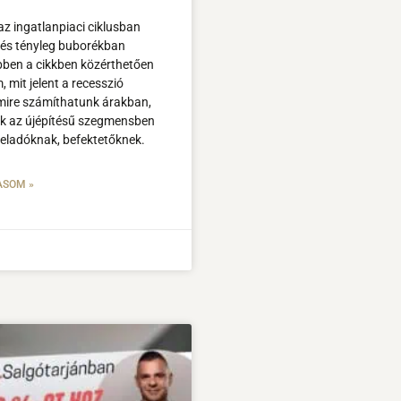
az ingatlanpiaci ciklusban
, és tényleg buborékban
ben a cikkben közérthetően
 mit jelent a recesszió
mire számíthatunk árakban,
nik az újépítésű szegmensben
 eladóknak, befektetőknek.
ASOM »