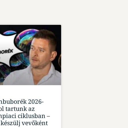
anbuborék 2026-
l tartunk az
npiaci ciklusban –
 készülj vevőként