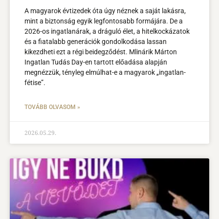
A magyarok évtizedek óta úgy néznek a saját lakásra,
mint a biztonság egyik legfontosabb formájára. De a
2026-os ingatlanárak, a dráguló élet, a hitelkockázatok
és a fiatalabb generációk gondolkodása lassan
kikezdheti ezt a régi beidegződést. Mlinárik Márton
Ingatlan Tudás Day-en tartott előadása alapján
megnézzük, tényleg elmúlhat-e a magyarok „ingatlan-
fétise”.
TOVÁBB OLVASOM »
2026.05.29.