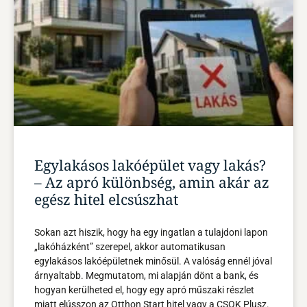
Egylakásos lakóépület vagy lakás?
– Az apró különbség, amin akár az
egész hitel elcsúszhat
Sokan azt hiszik, hogy ha egy ingatlan a tulajdoni lapon
„lakóházként” szerepel, akkor automatikusan
egylakásos lakóépületnek minősül. A valóság ennél jóval
árnyaltabb. Megmutatom, mi alapján dönt a bank, és
hogyan kerülheted el, hogy egy apró műszaki részlet
miatt elússzon az Otthon Start hitel vagy a CSOK Plusz.