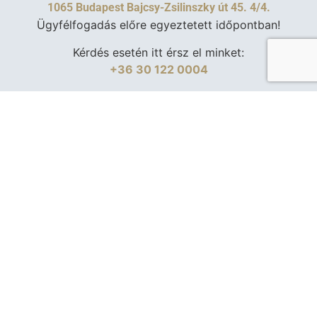
1065 Budapest Bajcsy-Zsilinszky út 45. 4/4.
Ügyfélfogadás előre egyeztetett időpontban!
Kérdés esetén itt érsz el minket:
+36 30 122 0004
Adatkezelési tájékoztató
|
Ingatlanpiac
| Készítette:
Fru
Creative Design
,
Várkoly Enci
|
Weboldal karbantartás:
Webpajzs
Mlinárik Márton Ingatlanspecialista
minden jog fenntartva
©2026