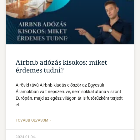
Airbnb adózás kisokos: miket
érdemes tudni?
A rövid távú Airbnb kiadás először az Egyesült
Államokban vált népszerűvé, nem sokkal utána viszont
Európán, majd az egész világon át is futótűzként terjedt
el.
TOVÁBB OLVASOM »
2024.01.04.