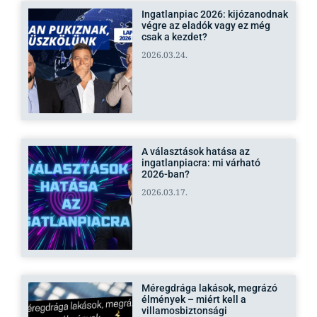
Ingatlanpiac 2026: kijózanodnak
végre az eladók vagy ez még
csak a kezdet?
2026.03.24.
A választások hatása az
ingatlanpiacra: mi várható
2026-ban?
2026.03.17.
Méregdrága lakások, megrázó
élmények – miért kell a
villamosbiztonsági