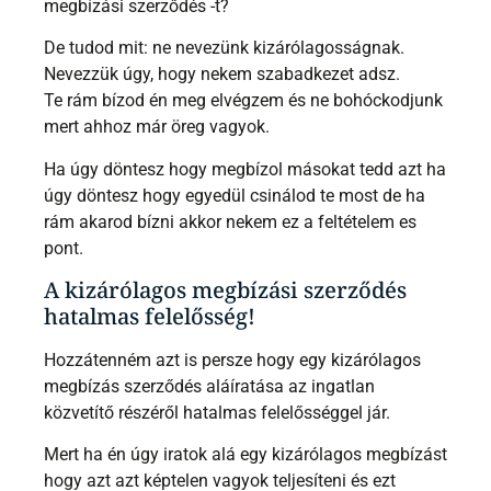
megbízási szerződés -t?
De tudod mit: ne nevezünk kizárólagosságnak.
Nevezzük úgy, hogy nekem szabadkezet adsz.
Te rám bízod én meg elvégzem és ne bohóckodjunk
mert ahhoz már öreg vagyok.
Ha úgy döntesz hogy megbízol másokat tedd azt ha
úgy döntesz hogy egyedül csinálod te most de ha
rám akarod bízni akkor nekem ez a feltételem es
pont.
A kizárólagos megbízási szerződés
hatalmas felelősség!
Hozzátenném azt is persze hogy egy kizárólagos
megbízás szerződés aláíratása az ingatlan
közvetítő részéről hatalmas felelősséggel jár.
Mert ha én úgy iratok alá egy kizárólagos megbízást
hogy azt azt képtelen vagyok teljesíteni és ezt