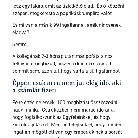
lesz egy lakás, amit az üzletkötő elad. És ő köszöni
szépen, megkereste a paprikáskrumplira valót.
És mi van a másik 99 ingatlannal, amik nincsenek
eladva?
Semmi.
A kollégának 2-3 hónap után már pofája sincs
felhívni a megbízóit, hiszen eddig nem csinált
semmit sem, azon túl, hogy várta a sült galambot.
Éppen csak arra nem jut elég idő, aki
a számlát fizeti
Félre értés ne essék: 100 megbízást összeszedni
nagy munka. Csak közben nem marad idő arra,
hogy foglalkozzunk az ügyfeleinkkel, és hogy
kiszolgáljuk őket. Mert ne felejtsük el, hogy minden
ingatlan mögött ott van egy ember, akinek a sorsát