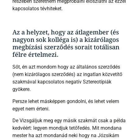
részében szeretném megpróbálni eloszlatni az ezzel
kapcsolatos tévhiteket.
Az a helyzet, hogy az átlagember (és
nagyon sok kolléga is) a kizárólagos
megbízási szerződés sorait totálisan
félre értelmezi.
Sőt, én azt mondom hogy az általános szerződés
(nem kizárólagos szerződés) az ingatlan közvetítő
szakmával kapcsolatos negatív Sztereotípiák
gyökere.
Persze lehet másképpen gondolni, és lehet velem
egyet nem érteni.
De Vizsgáljuk meg egy másik szakmát csak a példa
kedvéért: legyen mondjuk tetőfedés. Mit mondana
mester ha azt mondanád neki hogy na Józsikám