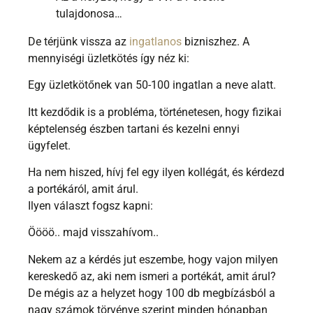
tulajdonosa…
De térjünk vissza az
ingatlanos
bizniszhez. A
mennyiségi üzletkötés így néz ki:
Egy üzletkötőnek van 50-100 ingatlan a neve alatt.
Itt kezdődik is a probléma, történetesen, hogy fizikai
képtelenség észben tartani és kezelni ennyi
ügyfelet.
Ha nem hiszed, hívj fel egy ilyen kollégát, és kérdezd
a portékáról, amit árul.
Ilyen választ fogsz kapni:
Öööö.. majd visszahívom..
Nekem az a kérdés jut eszembe, hogy vajon milyen
kereskedő az, aki nem ismeri a portékát, amit árul?
De mégis az a helyzet hogy 100 db megbízásból a
nagy számok törvénye szerint minden hónapban