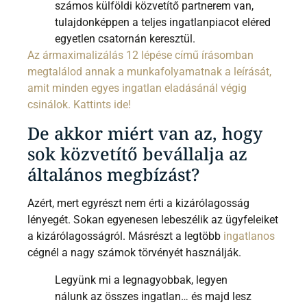
számos külföldi közvetítő partnerem van,
tulajdonképpen a teljes ingatlanpiacot eléred
egyetlen csatornán keresztül.
Az ármaximalizálás 12 lépése című írásomban
megtalálod annak a munkafolyamatnak a leírását,
amit minden egyes ingatlan eladásánál végig
csinálok. Kattints ide!
De akkor miért van az, hogy
sok közvetítő bevállalja az
általános megbízást?
Azért, mert egyrészt nem érti a kizárólagosság
lényegét. Sokan egyenesen lebeszélik az ügyfeleiket
a kizárólagosságról. Másrészt a legtöbb
ingatlanos
cégnél a nagy számok törvényét használják.
Legyünk mi a legnagyobbak, legyen
nálunk az összes ingatlan… és majd lesz