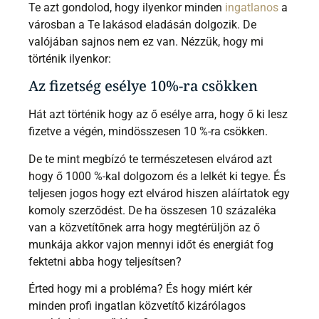
Te azt gondolod, hogy ilyenkor minden
ingatlanos
a
városban a Te lakásod eladásán dolgozik. De
valójában sajnos nem ez van. Nézzük, hogy mi
történik ilyenkor:
Az fizetség esélye 10%-ra csökken
Hát azt történik hogy az ő esélye arra, hogy ő ki lesz
fizetve a végén, mindösszesen 10 %-ra csökken.
De te mint megbízó te természetesen elvárod azt
hogy ő 1000 %-kal dolgozom és a lelkét ki tegye. És
teljesen jogos hogy ezt elvárod hiszen aláírtatok egy
komoly szerződést. De ha összesen 10 százaléka
van a közvetítőnek arra hogy megtérüljön az ő
munkája akkor vajon mennyi időt és energiát fog
fektetni abba hogy teljesítsen?
Érted hogy mi a probléma? És hogy miért kér
minden profi ingatlan közvetítő kizárólagos