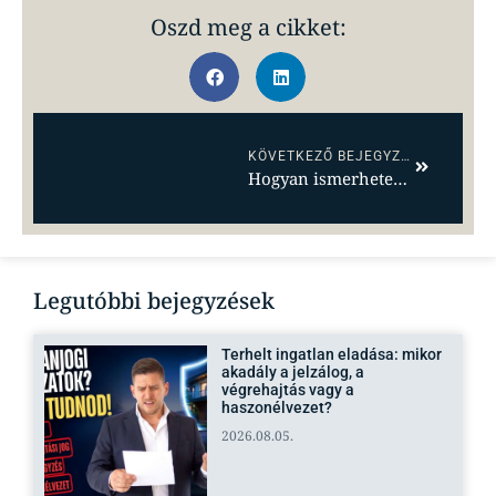
Oszd meg a cikket:
KÖVETKEZŐ BEJEGYZÉS
Hogyan ismerheted fel a komoly vevőt az ingatlan eladás menete során?
Legutóbbi bejegyzések
Terhelt ingatlan eladása: mikor
akadály a jelzálog, a
végrehajtás vagy a
haszonélvezet?
2026.08.05.