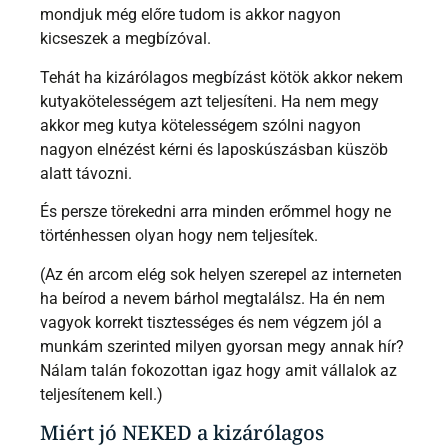
mondjuk még előre tudom is akkor nagyon
kicseszek a megbízóval.
Tehát ha kizárólagos megbízást kötök akkor nekem
kutyakötelességem azt teljesíteni. Ha nem megy
akkor meg kutya kötelességem szólni nagyon
nagyon elnézést kérni és laposkúszásban küszöb
alatt távozni.
És persze törekedni arra minden erőmmel hogy ne
történhessen olyan hogy nem teljesítek.
(Az én arcom elég sok helyen szerepel az interneten
ha beírod a nevem bárhol megtalálsz. Ha én nem
vagyok korrekt tisztességes és nem végzem jól a
munkám szerinted milyen gyorsan megy annak hír?
Nálam talán fokozottan igaz hogy amit vállalok az
teljesítenem kell.)
Miért jó NEKED a kizárólagos