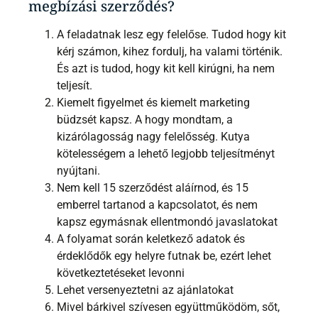
megbízási szerződés?
A feladatnak lesz egy felelőse. Tudod hogy kit
kérj számon, kihez fordulj, ha valami történik.
És azt is tudod, hogy kit kell kirúgni, ha nem
teljesít.
Kiemelt figyelmet és kiemelt marketing
büdzsét kapsz. A hogy mondtam, a
kizárólagosság nagy felelősség. Kutya
kötelességem a lehető legjobb teljesítményt
nyújtani.
Nem kell 15 szerződést aláírnod, és 15
emberrel tartanod a kapcsolatot, és nem
kapsz egymásnak ellentmondó javaslatokat
A folyamat során keletkező adatok és
érdeklődők egy helyre futnak be, ezért lehet
következtetéseket levonni
Lehet versenyeztetni az ajánlatokat
Mivel bárkivel szívesen együttműködöm, sőt,