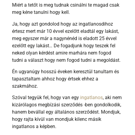
Miért a tetőt is meg tudnak csinálni te magad csak
meg kéne tanulni hogy kell.
Ja, hogy azt gondolod hogy az ingatlanosdihoz
értesz mert már 10 évvel ezelőtt eladtál egy lakást,
meg egyszer már a nagynénéd is eladott 25 évvel
ezelőtt egy lakást… De fogadjunk hogy teszek fel
neked olyan kérdést amire marhára nem fogod
tudni a választ hogy nem fogod tudni a megoldást.
Én ugyanúgy hosszú éveken keresztül tanultam és
tapasztaltam ahhoz hogy értsek ehhez a
szakmához.
Szóval tegyük fel, hogy van egy
ingatlanos
, aki nem
kizárólagos megbízási szerződés -ben gondolkodik,
hanem bevállal egy általános szerződést. Mondjuk,
hogy rajta kívül van mondjuk kilenc másik
ingatlanos a képben.