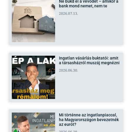
Ne bukd el a vevődet – amikor a
bank mond nemet, nem te
2026.07.13.
Ingatlan vásárlás buktatói: amit
a társasházról muszáj megnézni
2026.06.30.
Mi történne az ingatlanpiaccal,
ha Magyarországon bevezetnék
az eurót?
2026.06.29.