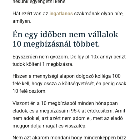
nekünk egyengetni kéne.
Hát ezért van az
ingatlanos
szakmának olyan híre,
amilyen.
Én egy időben nem vállalok
10 megbízásnál többet.
Egyszerűen nem győzöm. De Így pl 10x annyi pénzt
tudok költeni 1 megbízásra.
Hiszen a mennyiségi alapon dolgozó kolléga 100
felé kell, hogy ossza a költségvetését, én pedig csak
10 felé osztom.
Viszont én a 10 megbízásból minden hónapban
eladok, és a megbízásaim 95%-át értékesítem. Amit
nem adok el, azt azért nem adom el, mert az eladó
meggondolja magát és visszalép.
Nem azt akarom mondani hogy mindenképpen bízz