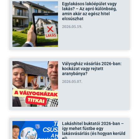
Egylakásos lakóépület vagy
lakás? – Az apró különbség,
amin akár az egész hitel
elcsúszhat
2026.05.19.
Vályogház vásárlás 2026-ban:
kockázat vagy rejtett
aranybánya?
2026.05.07.
Lakáshitel buktatói 2026-ban –
így mehet füstbe egy
lakásvásárlás (és hogyan kerüld
el)