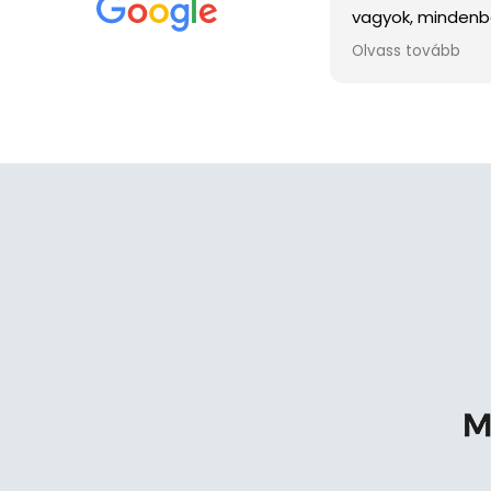
vagyok, mindenb
volt. Ha elérni 
Olvass tovább
akkor még aznap
visszahívást. Gyo
tanúsított ahhoz
ingatlanomat mi
számomra minél
értékesíteni tudj
köszönöm az eg