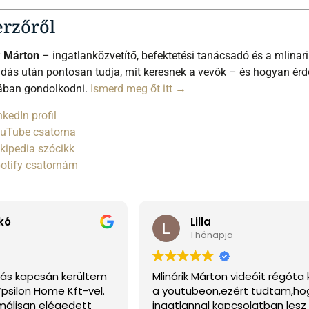
erzőről
k Márton
– ingatlanközvetítő, befektetési tanácsadó és a mlinar
dás után pontosan tudja, mit keresnek a vevők – és hogyan érde
iában gondolkodni.
Ismerd meg őt itt →
nkedIn profil
uTube csatorna
kipedia szócikk
otify csatornám
kó
Lilla
1 hónapja
dás kapcsán kerültem
Mlinárik Márton videóit régót
psilon Home Kft-vel.
a youtubeon,ezért tudtam,ho
málisan elégedett
ingatlannal kapcsolatban lesz