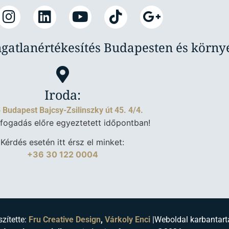
ngatlanértékesítés Budapesten és körn
Iroda:
 Budapest Bajcsy-Zsilinszky út 45. 4/4.
fogadás előre egyeztetett időpontban!
Kérdés esetén itt érsz el minket:
+36 30 122 0004
szítette:
Fru Creative Design
,
Várkoly Enci
|
Weboldal karbantart