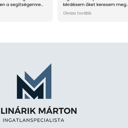
en a segítségemre
kérdésem őket keresem meg.
nem tudtam telefonon,
Döntésemet nem bántam meg
Olvass tovább
 kaptam Tőle egy
köszönöm Bencének a profi
rs, precíz hozzáállást
hozzáállást. Később is bizalo
, hogy az
fordulok hozzájuk!
nél hamarabb, és
 megfelelőbben
am. Ezúton is
yüttműködést.