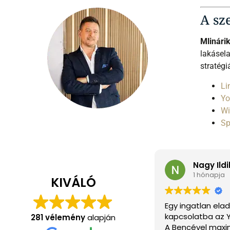
A sz
Mlinári
lakásela
stratég
Li
Yo
Wi
Sp
Nagy Ildi
1 hónapja
KIVÁLÓ
Egy ingatlan ela
kapcsolatba az Y
281 vélemény
alapján
A Bencével maxi