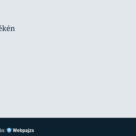
yékén
ás:
Webpajzs