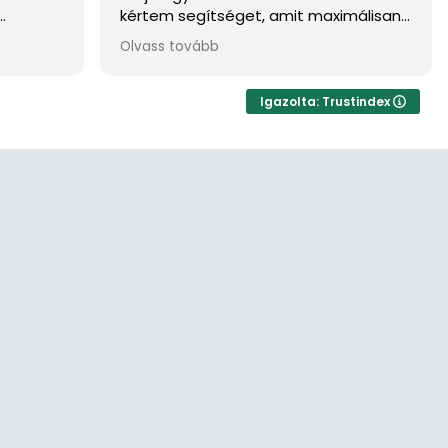
kértem segítséget, amit maximálisan
, külön
meg is kaptam. Ügyvédet és hitelt is
Olvass tovább
segítettek találni, akikkel szintén
mmal
teljesen rendben mentek a dolgok. Sok
rosszat hall az ember az
Igazolta: Trustindex
ingatlanosokrol, de minden
sztereotípia megdőlt az én
esetemben. Emberileg és szakmailag
is a maximumot kaptam. Köszönöm…