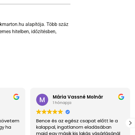
ikmarton.hu alapítója. Több száz
mes hitelben, időzítésben,
Mária Vassné Molnár
1 hónapja
a követem
Bence és az egész csapat előtt le a
gy ha
kalappal, ingatlanom eladásában
majd egy másik kis lakás vásárlásánál