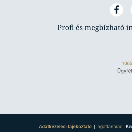
Profi és megbízható i
1065
Ügyfél
Adatkezelési tájékoztató
|
Ingatlanpiac
| Ké