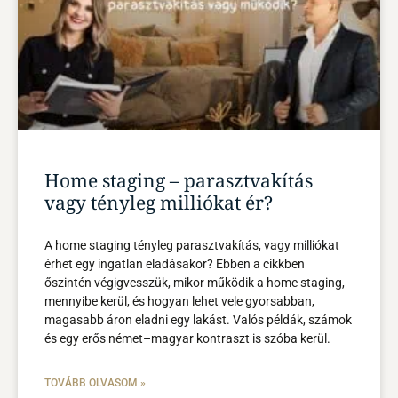
Home staging – parasztvakítás
vagy tényleg milliókat ér?
A home staging tényleg parasztvakítás, vagy milliókat
érhet egy ingatlan eladásakor? Ebben a cikkben
őszintén végigvesszük, mikor működik a home staging,
mennyibe kerül, és hogyan lehet vele gyorsabban,
magasabb áron eladni egy lakást. Valós példák, számok
és egy erős német–magyar kontraszt is szóba kerül.
TOVÁBB OLVASOM »