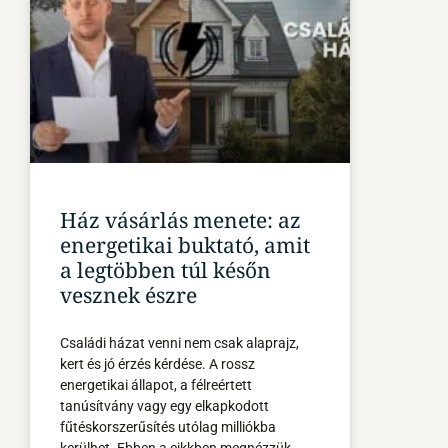
Ház vásárlás menete: az
energetikai buktató, amit
a legtöbben túl későn
vesznek észre
Családi házat venni nem csak alaprajz,
kert és jó érzés kérdése. A rossz
energetikai állapot, a félreértett
tanúsítvány vagy egy elkapkodott
fűtéskorszerűsítés utólag milliókba
kerülhet. Ebben a cikkben megnézzük,