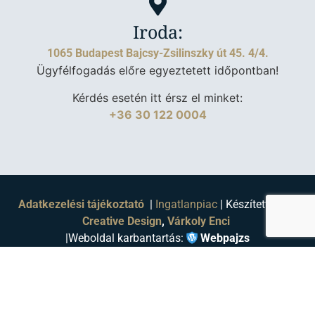
Iroda:
1065 Budapest Bajcsy-Zsilinszky út 45. 4/4.
Ügyfélfogadás előre egyeztetett időpontban!
Kérdés esetén itt érsz el minket:
+36 30 122 0004
Adatkezelési tájékoztató
|
Ingatlanpiac
| Készítette:
Fru
Creative Design
,
Várkoly Enci
|
Weboldal karbantartás:
Webpajzs
Mlinárik Márton Ingatlanspecialista
minden jog fenntartva
©2026