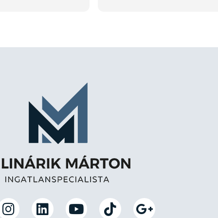
ek a profi
segítettek találni, akikkel szint
őbb is bizalommal
teljesen rendben mentek a dol
!
rosszat hall az ember az
ingatlanosokrol, de minden
sztereotípia megdőlt az én
esetemben. Emberileg és sza
is a maximumot kaptam. Kös