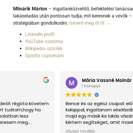
Mlinárik Márton
– ingatlanközvetítő, befektetési tanácsa
lakáseladás után pontosan tudja, mit keresnek a vevők –
stratégiában gondolkodni.
Ismerd meg őt itt →
LinkedIn profil
YouTube csatorna
Wikipedia szócikk
Spotify csatornám
Mária Vassné Molnár
1 hónapja
videóit régóta követem
Bence és az egész csapat előt
rt tudtam,hogy ha
kalappal, ingatlanom eladásá
solatban lesz
majd egy másik kis lakás vásár
keresem meg.
kértem segítséget, amit maxi
 bántam meg, külön
meg is kaptam. Ügyvédet és hi
Olvass tovább