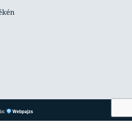
yékén
ás:
Webpajzs