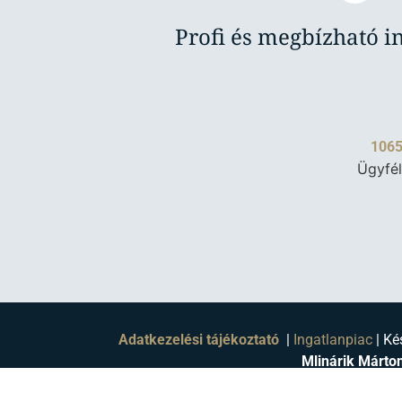
Profi és megbízható i
1065
Ügyfél
Adatkezelési tájékoztató
|
Ingatlanpiac
| Ké
Mlinárik Márton