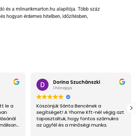
dó és a mlinarikmarton.hu alapítója. Több száz
 és hogyan érdemes hitelben, időzítésben,
Dorina Szuchánszki
1 hónapja
t le a
Köszönjük Sánta Bencének a
ban
segítséget! A Yhome Kft-nél végig azt
lásánál
tapasztaltuk, hogy fontos számukra
málisan
az ügyfél és a minőségi munka.
telt is