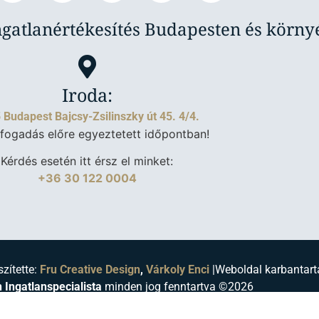
ngatlanértékesítés Budapesten és körn
Iroda:
 Budapest Bajcsy-Zsilinszky út 45. 4/4.
fogadás előre egyeztetett időpontban!
Kérdés esetén itt érsz el minket:
+36 30 122 0004
szítette:
Fru Creative Design
,
Várkoly Enci
|
Weboldal karbantart
 Ingatlanspecialista
minden jog fenntartva ©2026