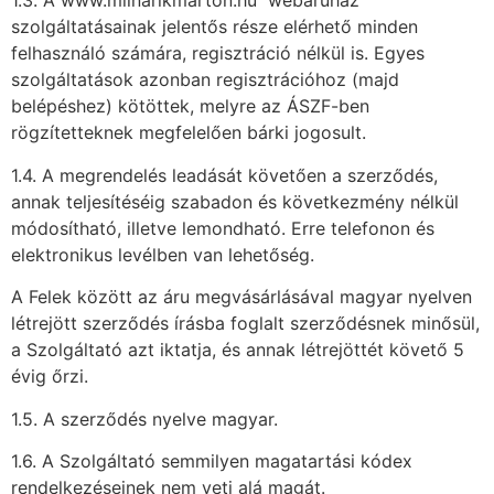
1.3. A www.mlinarikmarton.hu webáruház
szolgáltatásainak jelentős része elérhető minden
felhasználó számára, regisztráció nélkül is. Egyes
szolgáltatások azonban regisztrációhoz (majd
belépéshez) kötöttek, melyre az ÁSZF-ben
rögzítetteknek megfelelően bárki jogosult.
1.4. A megrendelés leadását követően a szerződés,
annak teljesítéséig szabadon és következmény nélkül
módosítható, illetve lemondható. Erre telefonon és
elektronikus levélben van lehetőség.
A Felek között az áru megvásárlásával magyar nyelven
létrejött szerződés írásba foglalt szerződésnek minősül,
a Szolgáltató azt iktatja, és annak létrejöttét követő 5
évig őrzi.
1.5. A szerződés nyelve magyar.
1.6. A Szolgáltató semmilyen magatartási kódex
rendelkezéseinek nem veti alá magát.