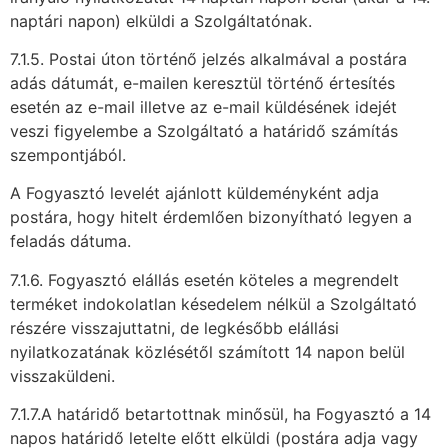
naptári napon) elküldi a Szolgáltatónak.
7.1.5. Postai úton történő jelzés alkalmával a postára
adás dátumát, e-mailen keresztül történő értesítés
esetén az e-mail illetve az e-mail küldésének idejét
veszi figyelembe a Szolgáltató a határidő számítás
szempontjából.
A Fogyasztó levelét ajánlott küldeményként adja
postára, hogy hitelt érdemlően bizonyítható legyen a
feladás dátuma.
7.1.6. Fogyasztó elállás esetén köteles a megrendelt
terméket indokolatlan késedelem nélkül a Szolgáltató
részére visszajuttatni, de legkésőbb elállási
nyilatkozatának közlésétől számított 14 napon belül
visszaküldeni.
7.1.7.A határidő betartottnak minősül, ha Fogyasztó a 14
napos határidő letelte előtt elküldi (postára adja vagy