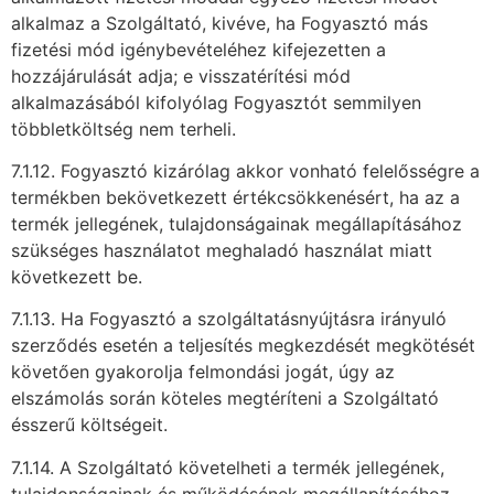
alkalmaz a Szolgáltató, kivéve, ha Fogyasztó más
fizetési mód igénybevételéhez kifejezetten a
hozzájárulását adja; e visszatérítési mód
alkalmazásából kifolyólag Fogyasztót semmilyen
többletköltség nem terheli.
7.1.12. Fogyasztó kizárólag akkor vonható felelősségre a
termékben bekövetkezett értékcsökkenésért, ha az a
termék jellegének, tulajdonságainak megállapításához
szükséges használatot meghaladó használat miatt
következett be.
7.1.13. Ha Fogyasztó a szolgáltatásnyújtásra irányuló
szerződés esetén a teljesítés megkezdését megkötését
követően gyakorolja felmondási jogát, úgy az
elszámolás során köteles megtéríteni a Szolgáltató
ésszerű költségeit.
7.1.14. A Szolgáltató követelheti a termék jellegének,
tulajdonságainak és működésének megállapításához