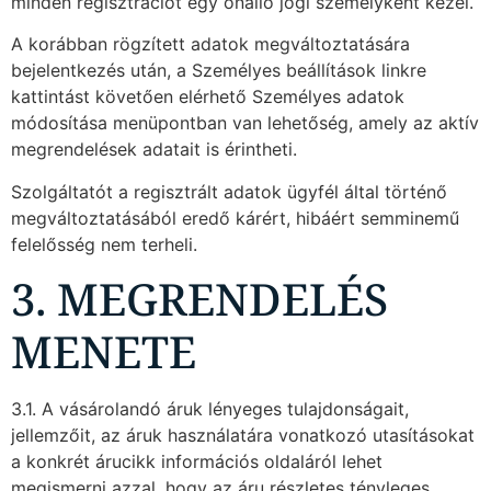
minden regisztrációt egy önálló jogi személyként kezel.
A korábban rögzített adatok megváltoztatására
bejelentkezés után, a Személyes beállítások linkre
kattintást követően elérhető Személyes adatok
módosítása menüpontban van lehetőség, amely az aktív
megrendelések adatait is érintheti.
Szolgáltatót a regisztrált adatok ügyfél által történő
megváltoztatásából eredő kárért, hibáért semminemű
felelősség nem terheli.
3. MEGRENDELÉS
MENETE
3.1. A vásárolandó áruk lényeges tulajdonságait,
jellemzőit, az áruk használatára vonatkozó utasításokat
a konkrét árucikk információs oldaláról lehet
megismerni azzal, hogy az áru részletes tényleges