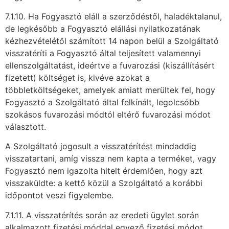
7.1.10. Ha Fogyasztó eláll a szerződéstől, haladéktalanul,
de legkésőbb a Fogyasztó elállási nyilatkozatának
kézhezvételétől számított 14 napon belül a Szolgáltató
visszatéríti a Fogyasztó által teljesített valamennyi
ellenszolgáltatást, ideértve a fuvarozási (kiszállításért
fizetett) költséget is, kivéve azokat a
többletköltségeket, amelyek amiatt merültek fel, hogy
Fogyasztó a Szolgáltató által felkínált, legolcsóbb
szokásos fuvarozási módtól eltérő fuvarozási módot
választott.
A Szolgáltató jogosult a visszatérítést mindaddig
visszatartani, amíg vissza nem kapta a terméket, vagy
Fogyasztó nem igazolta hitelt érdemlően, hogy azt
visszaküldte: a kettő közül a Szolgáltató a korábbi
időpontot veszi figyelembe.
7.1.11. A visszatérítés során az eredeti ügylet során
alkalmazott fizetési móddal egyező fizetési módot