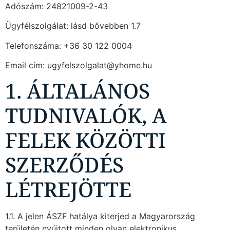
Adószám: 24821009-2-43
Ügyfélszolgálat: lásd bővebben 1.7
Telefonszáma: +36 30 122 0004
Email cím: ugyfelszolgalat@yhome.hu
1. ÁLTALÁNOS
TUDNIVALÓK, A
FELEK KÖZÖTTI
SZERZŐDÉS
LÉTREJÖTTE
1.1. A jelen ÁSZF hatálya kiterjed a Magyarország
területén nyújtott minden olyan elektronikus