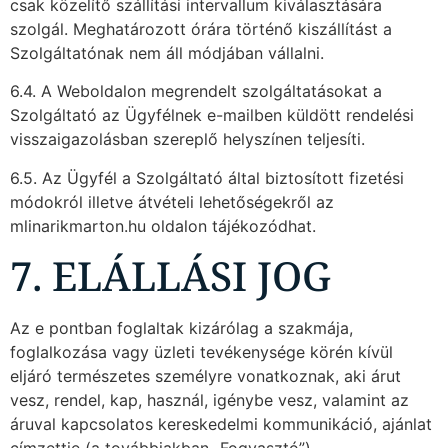
csak közelítő szállítási intervallum kiválasztására
szolgál. Meghatározott órára történő kiszállítást a
Szolgáltatónak nem áll módjában vállalni.
6.4. A Weboldalon megrendelt szolgáltatásokat a
Szolgáltató az Ügyfélnek e-mailben küldött rendelési
visszaigazolásban szereplő helyszínen teljesíti.
6.5. Az Ügyfél a Szolgáltató által biztosított fizetési
módokról illetve átvételi lehetőségekről az
mlinarikmarton.hu oldalon tájékozódhat.
7. ELÁLLÁSI JOG
Az e pontban foglaltak kizárólag a szakmája,
foglalkozása vagy üzleti tevékenysége körén kívül
eljáró természetes személyre vonatkoznak, aki árut
vesz, rendel, kap, használ, igénybe vesz, valamint az
áruval kapcsolatos kereskedelmi kommunikáció, ajánlat
címzettje (a továbbiakban „Fogyasztó”).