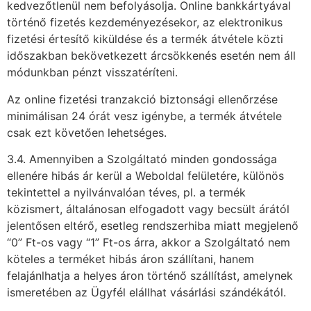
kedvezőtlenül nem befolyásolja. Online bankkártyával
történő fizetés kezdeményezésekor, az elektronikus
fizetési értesítő kiküldése és a termék átvétele közti
időszakban bekövetkezett árcsökkenés esetén nem áll
módunkban pénzt visszatéríteni.
Az online fizetési tranzakció biztonsági ellenőrzése
minimálisan 24 órát vesz igénybe, a termék átvétele
csak ezt követően lehetséges.
3.4. Amennyiben a Szolgáltató minden gondossága
ellenére hibás ár kerül a Weboldal felületére, különös
tekintettel a nyilvánvalóan téves, pl. a termék
közismert, általánosan elfogadott vagy becsült árától
jelentősen eltérő, esetleg rendszerhiba miatt megjelenő
“0” Ft-os vagy “1” Ft-os árra, akkor a Szolgáltató nem
köteles a terméket hibás áron szállítani, hanem
felajánlhatja a helyes áron történő szállítást, amelynek
ismeretében az Ügyfél elállhat vásárlási szándékától.