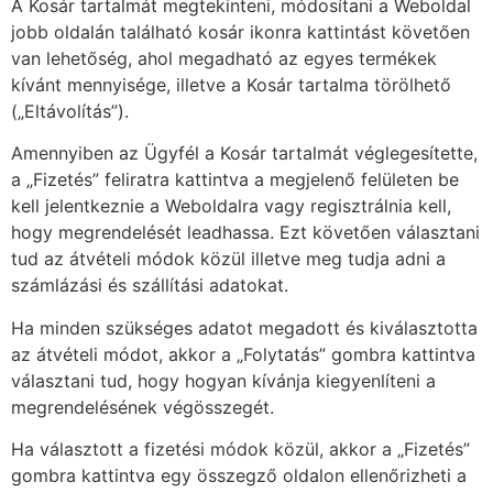
A Kosár tartalmát megtekinteni, módosítani a Weboldal
jobb oldalán található kosár ikonra kattintást követően
van lehetőség, ahol megadható az egyes termékek
kívánt mennyisége, illetve a Kosár tartalma törölhető
(„Eltávolítás”).
Amennyiben az Ügyfél a Kosár tartalmát véglegesítette,
a „Fizetés” feliratra kattintva a megjelenő felületen be
kell jelentkeznie a Weboldalra vagy regisztrálnia kell,
hogy megrendelését leadhassa. Ezt követően választani
tud az átvételi módok közül illetve meg tudja adni a
számlázási és szállítási adatokat.
Ha minden szükséges adatot megadott és kiválasztotta
az átvételi módot, akkor a „Folytatás” gombra kattintva
választani tud, hogy hogyan kívánja kiegyenlíteni a
megrendelésének végösszegét.
Ha választott a fizetési módok közül, akkor a „Fizetés”
gombra kattintva egy összegző oldalon ellenőrizheti a