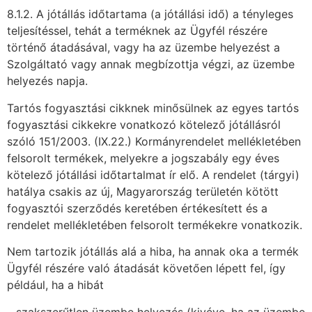
8.1.2. A jótállás időtartama (a jótállási idő) a tényleges
teljesítéssel, tehát a terméknek az Ügyfél részére
történő átadásával, vagy ha az üzembe helyezést a
Szolgáltató vagy annak megbízottja végzi, az üzembe
helyezés napja.
Tartós fogyasztási cikknek minősülnek az egyes tartós
fogyasztási cikkekre vonatkozó kötelező jótállásról
szóló 151/2003. (IX.22.) Kormányrendelet mellékletében
felsorolt termékek, melyekre a jogszabály egy éves
kötelező jótállási időtartalmat ír elő. A rendelet (tárgyi)
hatálya csakis az új, Magyarország területén kötött
fogyasztói szerződés keretében értékesített és a
rendelet mellékletében felsorolt termékekre vonatkozik.
Nem tartozik jótállás alá a hiba, ha annak oka a termék
Ügyfél részére való átadását követően lépett fel, így
például, ha a hibát
– szakszerűtlen üzembe helyezés (kivéve, ha az üzembe