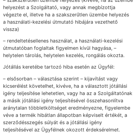
helyezést a Szolgáltató, vagy annak megbízottja
végezte el, illetve ha a szakszerűtlen üzembe helyezés
a használati-kezelési útmutató hibájára vezethető
vissza)
– rendeltetésellenes használat, a használati-kezelési
útmutatóban foglaltak figyelmen kívül hagyása, –
helytelen tárolás, helytelen kezelés, rongálás okozta.
Jótállás keretébe tartozó hiba esetén az Ügyfél:
– elsősorban – választása szerint – kijavítást vagy
kicserélést követelhet, kivéve, ha a választott jótállási
igény teljesítése lehetetlen, vagy ha az a Szolgáltatónak
a másik jótállási igény teljesítésével összehasonlítva
aránytalan többletköltséget eredményezne, figyelembe
véve a termék hibátlan állapotban képviselt értékét, a
szerződésszegés súlyát és a jótállási igény
teljesítésével az Ügyfélnek okozott érdeksérelmet.