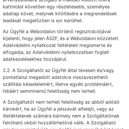
kattintást követően egy részletesebb, személyes
adatlap követ, melynek kitöltésére a megrendelések
leadását megelőzően is sor kerülhet.
Az Ügyfél a Weboldalon történő regisztrációjával
kijelenti, hogy jelen ÁSZF, és a Weboldalon közzétett
Adatvédelmi nyilatkozat feltételeit megismerte és
elfogadja, az Adatvédelmi nyilatkozatban foglalt
adatkezelésekhez hozzájárul.
2.2. A Szolgáltatót az Ügyfél által tévesen és/vagy
pontatlanul megadott adatokra visszavezethető
szállítási késedelemért, illetve egyéb problémáért,
hibáért semminemű felelősség nem terheli.
A Szolgáltatót nem terheli felelősség az abból adódó
károkért, ha az Ügyfél a jelszavát elfelejti, vagy az
illetéktelenek számára bármely nem a Szolgáltatónak
felróható okból hozzáférhetővé válik. A Szolgáltató