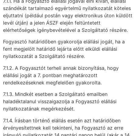
7.1.1. Ha a Fogyasztó elállási jogával élni kíván, elállási
szándékát tartalmazó egyértelmű nyilatkozatát köteles
eljuttatni (például postán vagy elektronikus úton küldött
levél útján) a jelen ÁSZF elején feltüntetett
elérhetőségek igénybevételével a Szolgáltató részére.
Fogyasztó határidőben gyakorolja elállási jogát, ha a
fent megjelölt határidő lejárta előtt elküldi elállási
nyilatkozatát a Szolgáltató részére.
7.1.2. A Fogyasztót terheli annak bizonyítása, hogy
elállási jogát a 7. pontban meghatározott
rendelkezéseknek megfelelően gyakorolta.
7.1.3. Mindkét esetben a Szolgáltató emailben
haladéktalanul visszaigazolja a Fogyasztó elállási
nyilatkozatának megérkezését.
7.1.4. Írásban történő elállás esetén azt határidőben
érvényesítettnek kell tekinteni, ha Fogyasztó az erre
irányuló nyilatkozatát 14 naptári napon belül (akár a 14.