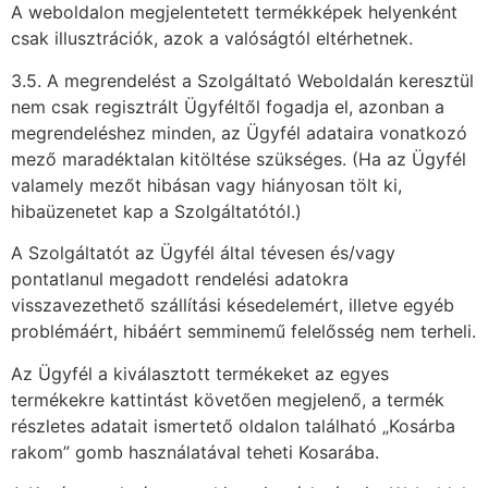
A weboldalon megjelentetett termékképek helyenként
csak illusztrációk, azok a valóságtól eltérhetnek.
3.5. A megrendelést a Szolgáltató Weboldalán keresztül
nem csak regisztrált Ügyféltől fogadja el, azonban a
megrendeléshez minden, az Ügyfél adataira vonatkozó
mező maradéktalan kitöltése szükséges. (Ha az Ügyfél
valamely mezőt hibásan vagy hiányosan tölt ki,
hibaüzenetet kap a Szolgáltatótól.)
A Szolgáltatót az Ügyfél által tévesen és/vagy
pontatlanul megadott rendelési adatokra
visszavezethető szállítási késedelemért, illetve egyéb
problémáért, hibáért semminemű felelősség nem terheli.
Az Ügyfél a kiválasztott termékeket az egyes
termékekre kattintást követően megjelenő, a termék
részletes adatait ismertető oldalon található „Kosárba
rakom” gomb használatával teheti Kosarába.