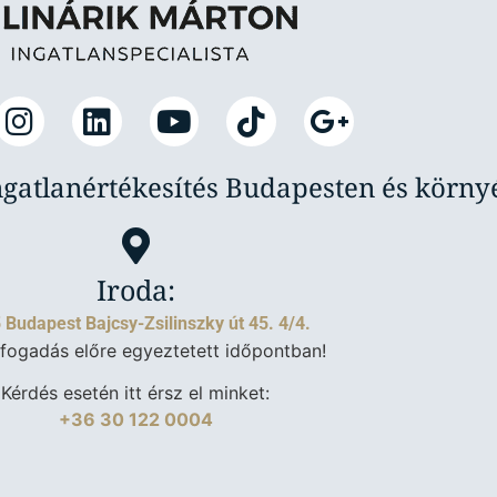
ngatlanértékesítés Budapesten és körn
Iroda:
 Budapest Bajcsy-Zsilinszky út 45. 4/4.
fogadás előre egyeztetett időpontban!
Kérdés esetén itt érsz el minket:
+36 30 122 0004