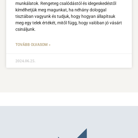
munkálatok. Rengeteg csalódástól és idegeskedéstől
kímélhetjük meg magunkat, ha néhány dologgal
tisztában vagyunk és tudjuk, hogy hogyan állapítsuk
meg egy telek értékét, mitől függ, hogy valóban jó vásárt
csináljunk.
TOVÁBB OLVASOM »
2024.06.25.