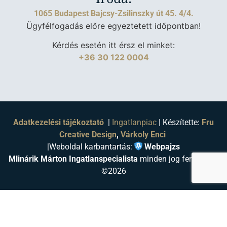
1065 Budapest Bajcsy-Zsilinszky út 45. 4/4.
Ügyfélfogadás előre egyeztetett időpontban!
Kérdés esetén itt érsz el minket:
+36 30 122 0004
Adatkezelési tájékoztató
|
Ingatlanpiac
| Készítette:
Fru
Creative Design
,
Várkoly Enci
|
Weboldal karbantartás:
Webpajzs
Mlinárik Márton Ingatlanspecialista
minden jog fenntartva
©2026