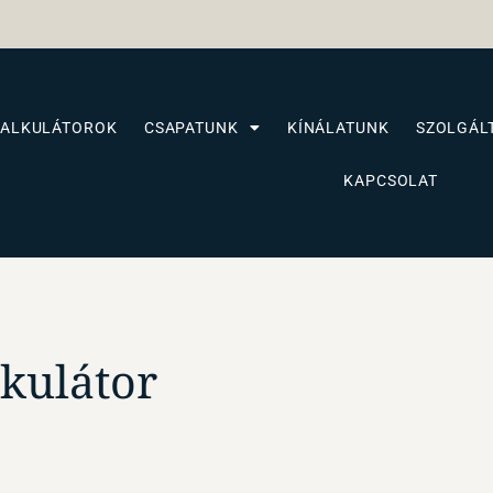
KALKULÁTOROK
CSAPATUNK
KÍNÁLATUNK
SZOLGÁL
KAPCSOLAT
lkulátor