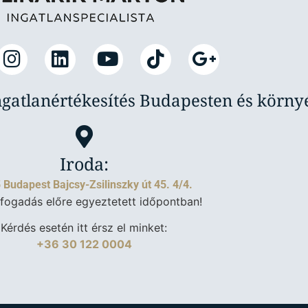
ngatlanértékesítés Budapesten és körn
Iroda:
 Budapest Bajcsy-Zsilinszky út 45. 4/4.
fogadás előre egyeztetett időpontban!
Kérdés esetén itt érsz el minket:
+36 30 122 0004