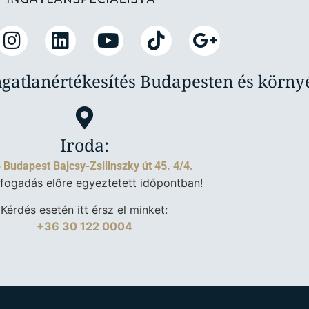
ngatlanértékesítés Budapesten és körn
Iroda:
 Budapest Bajcsy-Zsilinszky út 45. 4/4.
fogadás előre egyeztetett időpontban!
Kérdés esetén itt érsz el minket:
+36 30 122 0004