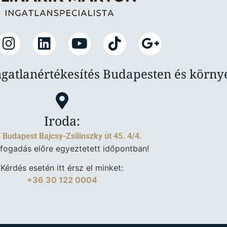
ngatlanértékesítés Budapesten és körn
Iroda:
 Budapest Bajcsy-Zsilinszky út 45. 4/4.
fogadás előre egyeztetett időpontban!
Kérdés esetén itt érsz el minket:
+36 30 122 0004