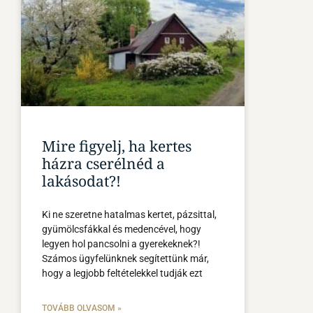
Mire figyelj, ha kertes
házra cserélnéd a
lakásodat?!
Ki ne szeretne hatalmas kertet, pázsittal,
gyümölcsfákkal és medencével, hogy
legyen hol pancsolni a gyerekeknek?!
Számos ügyfelünknek segítettünk már,
hogy a legjobb feltételekkel tudják ezt
TOVÁBB OLVASOM »