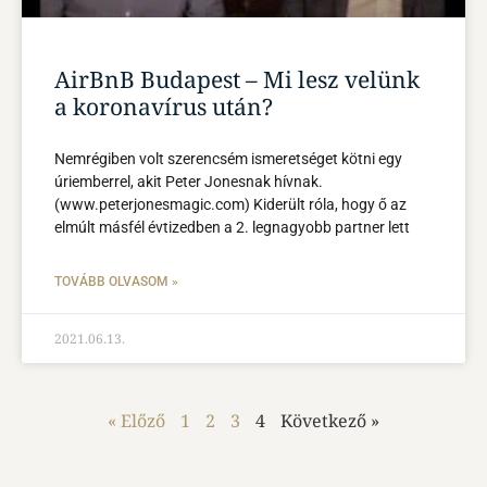
AirBnB Budapest – Mi lesz velünk
a koronavírus után?
Nemrégiben volt szerencsém ismeretséget kötni egy
úriemberrel, akit Peter Jonesnak hívnak.
(www.peterjonesmagic.com) Kiderült róla, hogy ő az
elmúlt másfél évtizedben a 2. legnagyobb partner lett
TOVÁBB OLVASOM »
2021.06.13.
« Előző
1
2
3
4
Következő »