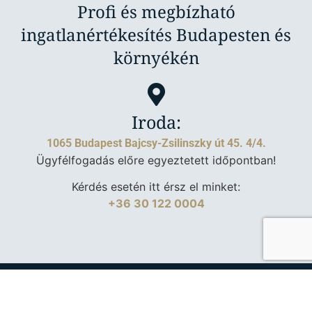
Profi és megbízható
ingatlanértékesítés Budapesten és
környékén
Iroda:
1065 Budapest Bajcsy-Zsilinszky út 45. 4/4.
Ügyfélfogadás előre egyeztetett időpontban!
Kérdés esetén itt érsz el minket:
+36 30 122 0004
Adatkezelési tájékoztató
|
Ingatlanpiac
| Készítette:
Fru
Creative Design
,
Várkoly Enci