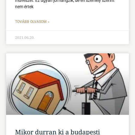
művészet. Ez ugyan jól hangzik, de én személy szerint
nem értek
TOVÁBB OLVASOM »
2021.06.20.
Mikor durran ki a budapesti