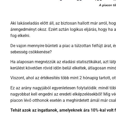
Aki lakáseladás előtt áll, az biztosan hallott már arról, h
árengedményt okoz. Ezért aztán logikus eljárás, hogy ha a
fog elkelni.
De vajon mennyire bünteti a piac a túlzottan felfújt árat, 
sebesség csökkenése?
Ha alaposan megnézzük az eladási statisztikákat, azt látj
kerülést követően rövid időn belül elkeltek, átlagosan mi
Viszont, ahol az értékesítés több mint 2 hónapig tartott, 
Ez az arány nagyjából egyenletesen folytatódik: minél több
nagyobbat kell engedni az eredeti elképzelésekből! Míg v
piacon lévő otthonok esetén a meghirdetett árnál már csak
Tehát azok az ingatlanok, amelyeknek ára 10%-kal volt fe