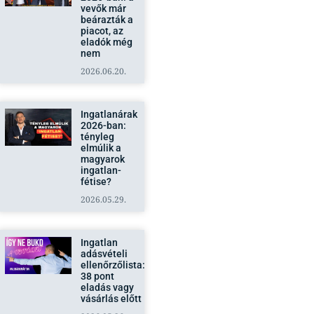
vevők már
beárazták a
piacot, az
eladók még
nem
2026.06.20.
Ingatlanárak
2026-ban:
tényleg
elmúlik a
magyarok
ingatlan-
fétise?
2026.05.29.
Ingatlan
adásvételi
ellenőrzőlista:
38 pont
eladás vagy
vásárlás előtt