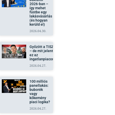
2026-ban –
így mehet
füstbe egy
lakásvásárlás
(és hogyan
kerüld el)
2026.04.30.
Győzött a TISZA
– de mit jelent
ez az
ingatlanpiacon?
2026.04.27.
100 milliós
panellakás:
buborék
vagy
kőkemény
piaci logika?
2026.04.27.