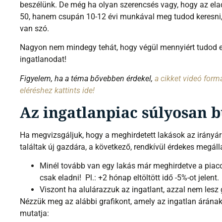
beszélünk. De még ha olyan szerencsés vagy, hogy az ela
50, hanem csupán 10-12 évi munkával meg tudod keresni
van szó.
Nagyon nem mindegy tehát, hogy végül mennyiért tudod ela
ingatlanodat!
Figyelem, ha a téma bővebben érdekel,
a cikket videó for
eléréshez kattints ide!
Az ingatlanpiac súlyosan b
Ha megvizsgáljuk, hogy a meghirdetett lakások az irányár
találtak új gazdára, a következő, rendkívül érdekes megáll
Minél tovább van egy lakás már meghirdetve a piac
csak eladni! Pl.: +2 hónap eltöltött idő -5%-ot jelent.
Viszont ha alulárazzuk az ingatlant, azzal nem lesz
Nézzük meg az alábbi grafikont, amely az ingatlan árána
mutatja: