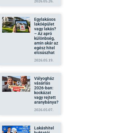
2026.05.26.
Egylakásos
lakóépület
vagy lakás?
– Az apró
különbség,
amin akár az
egész hitel
elcsúszhat
2026.05.19.
Vályogház
vásárlás
2026-ban:
kockázat
vagy rejtett
aranybánya?
2026.05.07.
Lakáshitel
buktatói