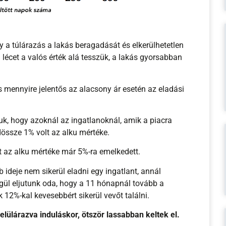
ogy a túlárazás a lakás beragadását és elkerülhetetlen
 lécet a valós érték alá tesszük, a lakás gyorsabban
és mennyire jelentős az alacsony ár esetén az eladási
uk, hogy azoknál az ingatlanoknál, amik a piacra
ndössze 1% volt az alku mértéke.
ott az alku mértéke már 5%-ra emelkedett.
 ideje nem sikerül eladni egy ingatlant, annál
égül eljutunk oda, hogy a 11 hónapnál tovább a
 12%-kal kevesebbért sikerül vevőt találni.
lülárazva induláskor, ötször lassabban keltek el.