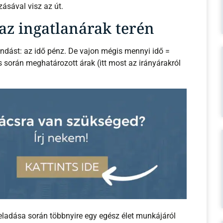
ásával visz az út.
 az ingatlanárak terén
dást: az idő pénz. De vajon mégis mennyi idő =
során meghatározott árak (itt most az irányárakról
 eladása során többnyire egy egész élet munkájáról