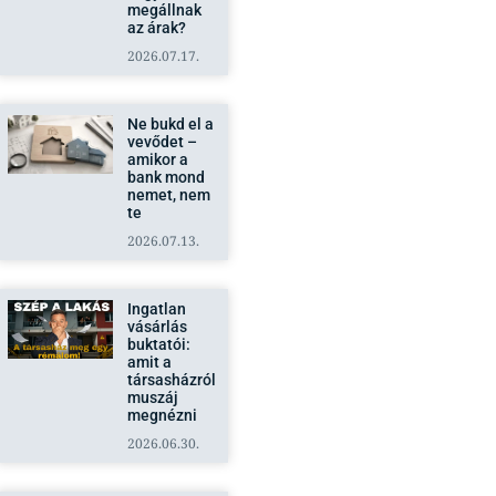
megállnak
az árak?
2026.07.17.
Ne bukd el a
vevődet –
amikor a
bank mond
nemet, nem
te
2026.07.13.
Ingatlan
vásárlás
buktatói:
amit a
társasházról
muszáj
megnézni
2026.06.30.