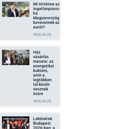
Mi történne az
ingatlanpiaccal,
ha
Magyarországon
bevezetnék az
eurót?
2026.06.29.
Ház
vásárlás
menete: az
energetikai
buktató,
amit a
legtöbben
túl későn
vesznek
észre
2026.06.26.
Lakásárak
Budapest
2026-ban: a