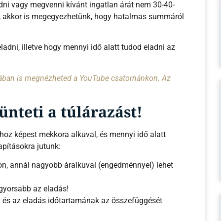
dni vagy megvenni kívánt ingatlan árát nem 30-40-
, akkor is megegyezhetünk, hogy hatalmas summáról
dni, illetve hogy mennyi idő alatt tudod eladni az
mában is megnézheted a YouTube csatornánkon. Az
ünteti a túlárazást!
hoz képest mekkora alkuval, és mennyi idő alatt
apításokra jutunk:
on, annál nagyobb áralkuval (engedménnyel) lehet
 gyorsabb az eladás!
k és az eladás időtartamának az összefüggését