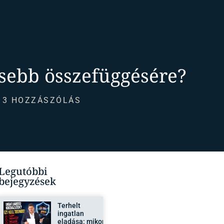
esebb összefüggésére?
3 HOZZÁSZÓLÁS
Legutóbbi
bejegyzések
Terhelt
ingatlan
eladása: mikor