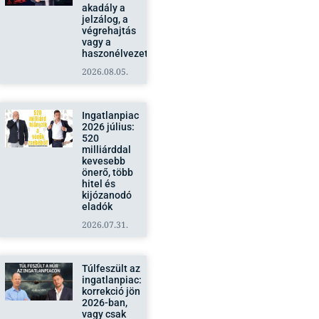
akadály a
jelzálog, a
végrehajtás
vagy a
haszonélvezet?
2026.08.05.
Ingatlanpiac
2026 július:
520
milliárddal
kevesebb
önerő, több
hitel és
kijózanodó
eladók
2026.07.31.
Túlfeszült az
ingatlanpiac:
korrekció jön
2026-ban,
vagy csak