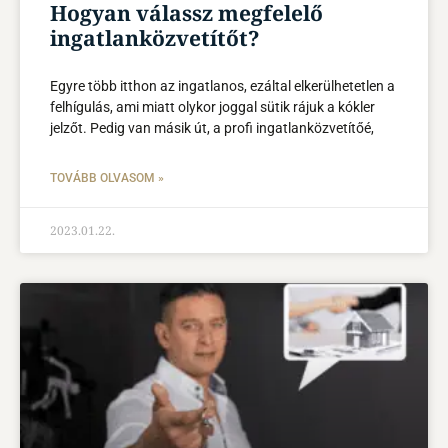
Hogyan válassz megfelelő
ingatlanközvetítőt?
Egyre több itthon az ingatlanos, ezáltal elkerülhetetlen a
felhígulás, ami miatt olykor joggal sütik rájuk a kókler
jelzőt. Pedig van másik út, a profi ingatlanközvetítőé,
TOVÁBB OLVASOM »
2023.01.22.