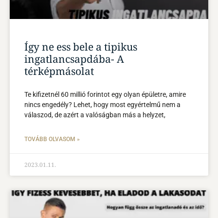
Így ne ess bele a tipikus
ingatlancsapdába- A
térképmásolat
Te kifizetnél 60 millió forintot egy olyan épületre, amire
nincs engedély? Lehet, hogy most egyértelmű nem a
válaszod, de azért a valóságban más a helyzet,
TOVÁBB OLVASOM »
2023.01.11.