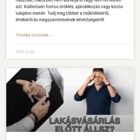
hasznait, miközben nem adhatja el vagy nem terhelheti
azt. Különösen fontos öröklés, ajándékozás vagy közös
tulajdon esetén. Tudj meg többet a működéséről,
értékéről és megszüntetésének lehetőségeiről!
TOVÁBB OLVASOM »
2022.12.02.