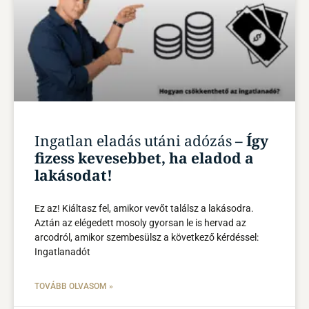
Ingatlan eladás utáni adózás
– Így
fizess kevesebbet, ha eladod a
lakásodat!
Ez az! Kiáltasz fel, amikor vevőt találsz a lakásodra.
Aztán az elégedett mosoly gyorsan le is hervad az
arcodról, amikor szembesülsz a következő kérdéssel:
Ingatlanadót
TOVÁBB OLVASOM »