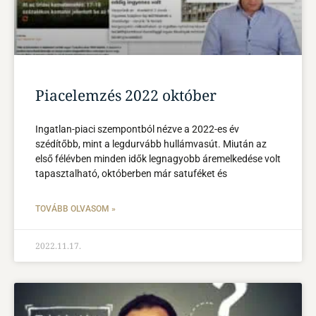
Piacelemzés 2022 október
Ingatlan-piaci szempontból nézve a 2022-es év
szédítőbb, mint a legdurvább hullámvasút. Miután az
első félévben minden idők legnagyobb áremelkedése volt
tapasztalható, októberben már satuféket és
TOVÁBB OLVASOM »
2022.11.17.