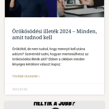
Örökösödési illeték 2024 – Minden,
amit tudnod kell
Örököltél, de nem tudod, hogy mennyit kell utána
adózni? Szeretnéd tudni, hogyan mentesülhetsz az
örökösödési illeték alól? Ebben a cikkben minden
lényeges kérdésre választ kapsz.
TOVÁBB OLVASOM »
2023.03.02.