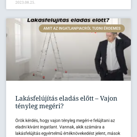
2023.08.25.
AMIT AZ INGATLANPIACRÓL TUDNI ÉRDEMES
Lakásfelújítás eladás előtt – Vajon
tényleg megéri?
Örök kérdés, hogy vajon tényleg megéri-e felújítani az
eladni kívánt ingatlant. Vannak, akik számára a
lakásfelújítás egyértelmű értéknövekedést jelent, mások