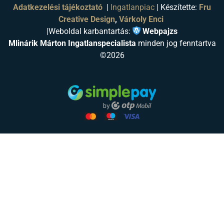
Adatkezelési tájékoztató
|
Ingatlanpiac
| Készítette:
Fru
Creative Design
,
Várkoly Enci
|
Weboldal karbantartás:
Webpajzs
Mlinárik Márton Ingatlanspecialista
minden jog fenntartva
©2026