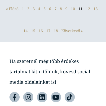
« Előző
1
2
3
4
5
6
7
8
9
10
11
12
13
14
15
16
17
18
Következő »
Ha szeretnél még több érdekes
tartalmat látni tőlünk, kövesd social
media oldalainkat is!