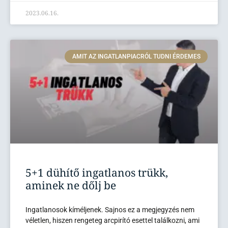
2023.06.16.
AMIT AZ INGATLANPIACRÓL TUDNI ÉRDEMES
5+1 dühítő ingatlanos trükk,
aminek ne dőlj be
Ingatlanosok kíméljenek. Sajnos ez a megjegyzés nem
véletlen, hiszen rengeteg arcpirító esettel találkozni, ami