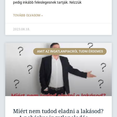
pedig inkább feleslegesnek tartják. Nézzük
TOVÁBB OLVASOM »
2023.08.18.
AMIT AZ INGATLANPIACRÓL TUDNI ÉRDEMES
Miért nem tudod eladni a lakásod?