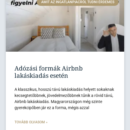
AMIT AZ INGATLANPIACRÓL TUDNI ÉRDEMES
Adózási formák Airbnb
lakáskiadás esetén
A klasszikus, hosszú távú lakáskiadás helyett sokaknak
kecsegtetőbbnek, jövedelmezőbbnek tűnik a rövid távú,
Airbnb lakáskiadás. Magyarországon még szinte
gyerekcipőben jár ez a forma, mégis azzal
TOVÁBB OLVASOM »