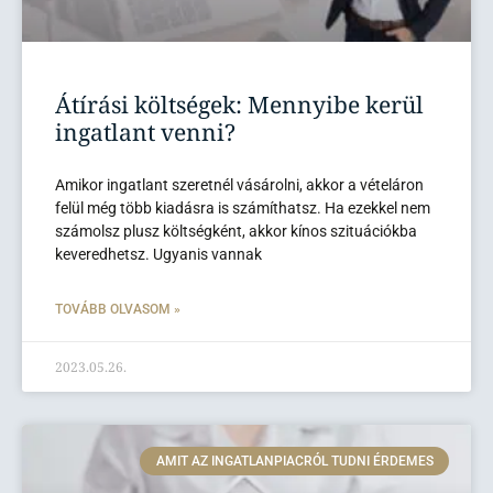
Átírási költségek: Mennyibe kerül
ingatlant venni?
Amikor ingatlant szeretnél vásárolni, akkor a vételáron
felül még több kiadásra is számíthatsz. Ha ezekkel nem
számolsz plusz költségként, akkor kínos szituációkba
keveredhetsz. Ugyanis vannak
TOVÁBB OLVASOM »
2023.05.26.
AMIT AZ INGATLANPIACRÓL TUDNI ÉRDEMES