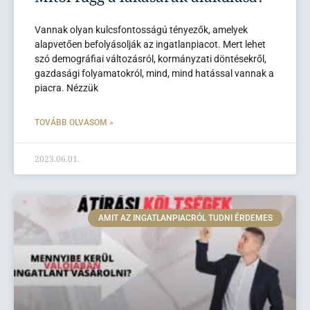
Vannak olyan kulcsfontosságú tényezők, amelyek
alapvetően befolyásolják az ingatlanpiacot. Mert lehet
szó demográfiai változásról, kormányzati döntésekről,
gazdasági folyamatokról, mind, mind hatással vannak a
piacra. Nézzük
TOVÁBB OLVASOM »
2023.06.01.
AMIT AZ INGATLANPIACRÓL TUDNI ÉRDEMES