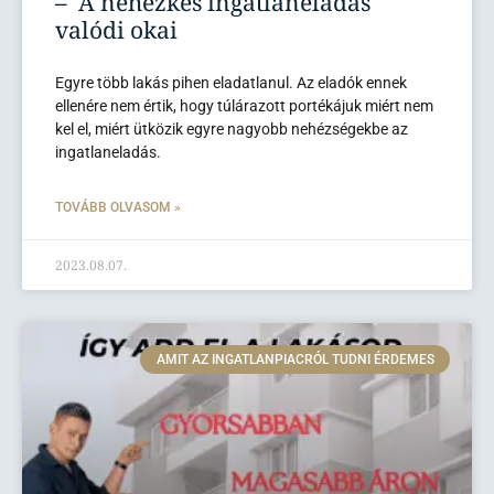
– A nehézkes ingatlaneladás
valódi okai
Egyre több lakás pihen eladatlanul. Az eladók ennek
ellenére nem értik, hogy túlárazott portékájuk miért nem
kel el, miért ütközik egyre nagyobb nehézségekbe az
ingatlaneladás.
TOVÁBB OLVASOM »
2023.08.07.
AMIT AZ INGATLANPIACRÓL TUDNI ÉRDEMES