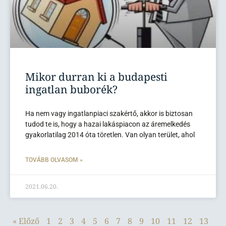
Mikor durran ki a budapesti
ingatlan buborék?
Ha nem vagy ingatlanpiaci szakértő, akkor is biztosan
tudod te is, hogy a hazai lakáspiacon az áremelkedés
gyakorlatilag 2014 óta töretlen. Van olyan terület, ahol
TOVÁBB OLVASOM »
2021.06.20.
« Előző
1
2
3
4
5
6
7
8
9
10
11
12
13