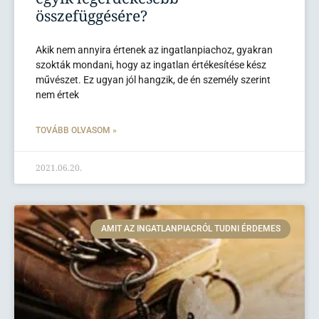
összefüggésére?
Akik nem annyira értenek az ingatlanpiachoz, gyakran
szokták mondani, hogy az ingatlan értékesítése kész
művészet. Ez ugyan jól hangzik, de én személy szerint
nem értek
TOVÁBB OLVASOM »
2021.06.20.
AMIT AZ INGATLANPIACRÓL TUDNI ÉRDEMES