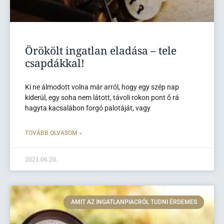
Örökölt ingatlan eladása – tele
csapdákkal!
Ki ne álmodott volna már arról, hogy egy szép nap
kiderül, egy soha nem látott, távoli rokon pont ő rá
hagyta kacsalábon forgó palotáját, vagy
TOVÁBB OLVASOM »
2021.06.20.
AMIT AZ INGATLANPIACRÓL TUDNI ÉRDEMES