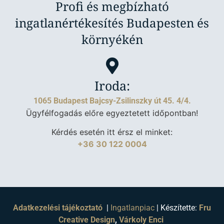
Profi és megbízható
ingatlanértékesítés Budapesten és
környékén
Iroda:
1065 Budapest Bajcsy-Zsilinszky út 45. 4/4.
Ügyfélfogadás előre egyeztetett időpontban!
Kérdés esetén itt érsz el minket:
+36 30 122 0004
Adatkezelési tájékoztató
|
Ingatlanpiac
| Készítette:
Fru
Creative Design
,
Várkoly Enci