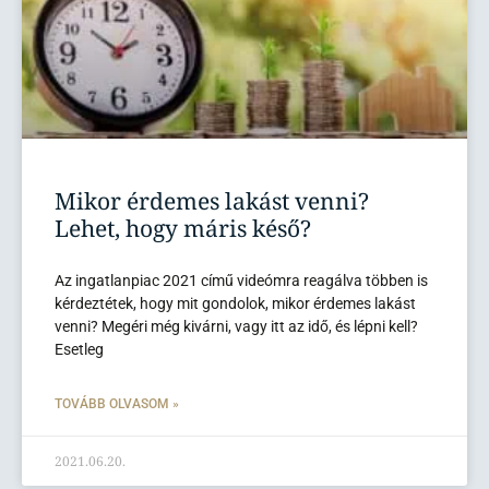
Mikor érdemes lakást venni?
Lehet, hogy máris késő?
Az ingatlanpiac 2021 című videómra reagálva többen is
kérdeztétek, hogy mit gondolok, mikor érdemes lakást
venni? Megéri még kivárni, vagy itt az idő, és lépni kell?
Esetleg
TOVÁBB OLVASOM »
2021.06.20.