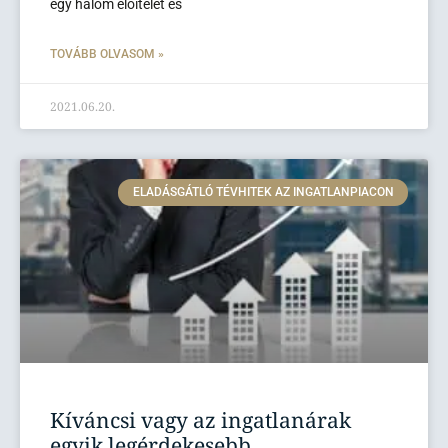
egy halom előítélet és
TOVÁBB OLVASOM »
2021.06.20.
ELADÁSGÁTLÓ TÉVHITEK AZ INGATLANPIACON
Kíváncsi vagy az ingatlanárak
egyik legérdekesebb