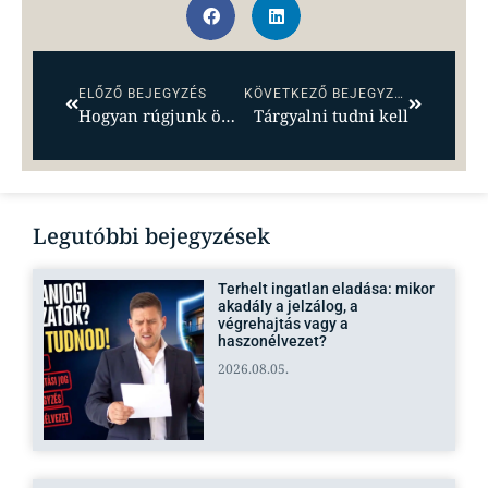
ELŐZŐ BEJEGYZÉS
KÖVETKEZŐ BEJEGYZÉS
Hogyan rúgjunk öngólt – Egy ingatlanos emlékiratai 1.
Tárgyalni tudni kell
Legutóbbi bejegyzések
Terhelt ingatlan eladása: mikor
akadály a jelzálog, a
végrehajtás vagy a
haszonélvezet?
2026.08.05.