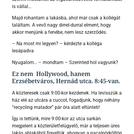
is vállal…
Majd rohantam a lakásba, ahol már csak a kollégát
találtam. A vevő nagy dirrel-durral elment, hogy
akkor menjünk a fenébe, nem lesz szerződés.
– Na most mi legyen? – kérdezte a kolléga
lesápadva
Nyugalom… – mondtam – Szerinted hol vagyunk?
Ez nem Hollywood, hanem
Erzsébetváros, Hernád utca. 8:45-van.
A közteresek csak 9:00-kor kezdenek. Ha levisszük a
ház elé az utcára a cuccot, fogadjunk, hogy néhány
“recycling matador” pár óra alatt eltünteti!
Így is tettünk, mire 9:00-kor az utca sarkán
megjelent a közterületfelügyelő, már a teljesen üres
lakás ablakából figyeltük, ahogyan a pacalpörköltön