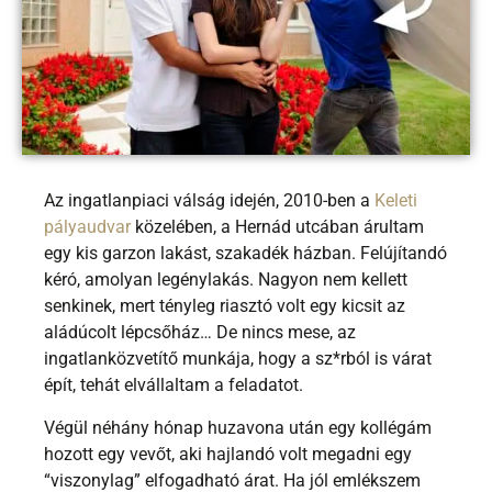
Az ingatlanpiaci válság idején, 2010-ben a
Keleti
pályaudvar
közelében, a Hernád utcában árultam
egy kis garzon lakást, szakadék házban. Felújítandó
kéró, amolyan legénylakás. Nagyon nem kellett
senkinek, mert tényleg riasztó volt egy kicsit az
aládúcolt lépcsőház… De nincs mese, az
ingatlanközvetítő munkája, hogy a sz*rból is várat
épít, tehát elvállaltam a feladatot.
Végül néhány hónap huzavona után egy kollégám
hozott egy vevőt, aki hajlandó volt megadni egy
“viszonylag” elfogadható árat. Ha jól emlékszem