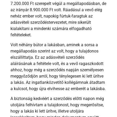
7.200.000 Ft szerepelt végül a megállapodásban, de
az irányár 8.900.000 Ft volt. Ráadásul a vevő elég
nehéz ember volt, napokig fúrtuk-faragtuk az
adásvételi szerződéstervezetet, mire sikerült
kialakítani a mindenki számára elfogadható
feltételeket.
Volt néhány bútor a lakásban, aminek a sorsa a
megállapodás szerint az volt, hogy a tulajdonos
elszállíttatja. Ez az adásvételi szerződés
aláírásának a feltétele volt, és a vevő ragaszkodott
ahhoz, hogy még a szerződés napján személyesen
meggyőződjön arról, hogy ténylegesen ki lett ürítve
a lakás. Az ingatlanközvetítő kollégámnak átadtam
a kulcsot, hogy újra elvihesse az emberét a lakásba.
A biztonság kedvéért a szerződés előtti napon még
utoljára felhívtam a tulajdonost, hogy megerősítse,
hogy a lakás ki lett ürítve, illetve utoljára