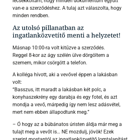
lecsekkoltam, hogy minden dokumentum együtt
van-e a szerződéshez. A tulaj azt válaszolta, hogy
minden rendben.
Az utolsó pillanatban az
ingatlanközvetítő menti a helyzetet!
Másnap 10:00-ra volt kitűzve a szerződés.
Reggel 8-kor az ágy szélén ülve dörgöltem a
szemem, mikor csörgött a telefon.
A kolléga hívott, aki a vevővel éppen a lakásban
volt:
“Basszus, itt maradt a lakásban két polc, a
konyhaszekrény egy darabja és egy fotel, és azt
mondja a vevő, márpedig így nem lesz adásvétel,
mert nem ebben állapodtunk meg.”
– Ó hogy az a búbánatos úristen áldja már meg a
tulajt meg a vevőt is… NE mozdulj, jövök! Ezek
szerint mostantól az ingatlanközvetítő lomtalanítást