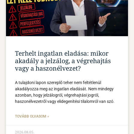
Terhelt ingatlan eladása: mikor
akadály a jelzálog, a végrehajtás
vagy a haszonélvezet?
A tulajdoni lapon szereplő teher nem feltétlenül
akadályozza meg az ingatlan eladását. Nem mindegy
azonban, hogy jelzálogról, végrehajtási jogról,
haszonélvezetről vagy elidegenítési tilalomról van szó.
TOVÁBB OLVASOM »
2026.08.05.