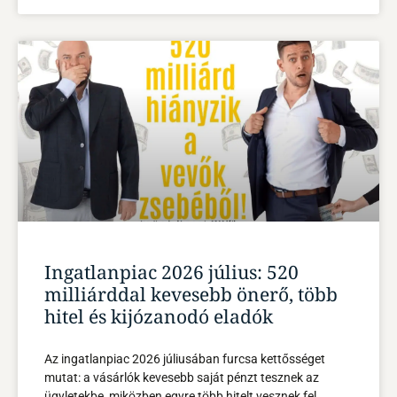
Ingatlanpiac 2026 július: 520
milliárddal kevesebb önerő, több
hitel és kijózanodó eladók
Az ingatlanpiac 2026 júliusában furcsa kettősséget
mutat: a vásárlók kevesebb saját pénzt tesznek az
ügyletekbe, miközben egyre több hitelt vesznek fel.