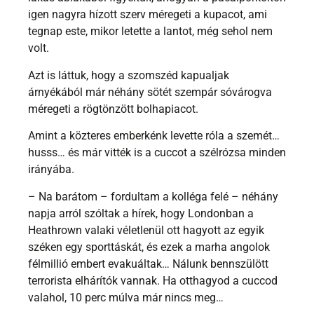
igen nagyra hízott szerv méregeti a kupacot, ami
tegnap este, mikor letette a lantot, még sehol nem
volt.
Azt is láttuk, hogy a szomszéd kapualjak
árnyékából már néhány sötét szempár sóvárogva
méregeti a rögtönzött bolhapiacot.
Amint a közteres emberkénk levette róla a szemét…
husss… és már vitték is a cuccot a szélrózsa minden
irányába.
– Na barátom – fordultam a kolléga felé – néhány
napja arról szóltak a hírek, hogy Londonban a
Heathrown valaki véletlenül ott hagyott az egyik
széken egy sporttáskát, és ezek a marha angolok
félmillió embert evakuáltak… Nálunk bennszülött
terrorista elhárítók vannak. Ha otthagyod a cuccod
valahol, 10 perc múlva már nincs meg…